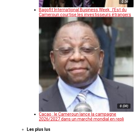
© DR
Bagofit International Business Week : l’Est du
Cameroun courtise les investisseurs étrangers
© (DR)
Cacao : le Cameroun lance la campagne
2026/2027 dans un marché mondial en repli
Les plus lus