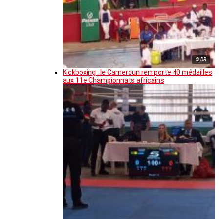
© DR
Kickboxing : le Cameroun remporte 40 médailles
aux 11e Championnats africains