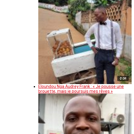
© DR
Eloundou Nga Audrey Frank : « Je pousse une
brouette, mais je poursuis mes rêves »