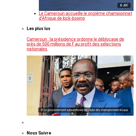
© JDC
Le Cameroun accueille le onzième championnat
d’Afrique de kick-boxing
Les plus lus
Cameroun : la présidence ordonne le déblocage de
près de 500 millions de F au profit des sélections
nationales
© Le gouvernement subventionne les clubs des championnats locaux
Nous Suivre