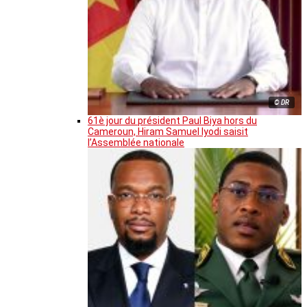
© DR
61è jour du président Paul Biya hors du
Cameroun, Hiram Samuel Iyodi saisit
l’Assemblée nationale