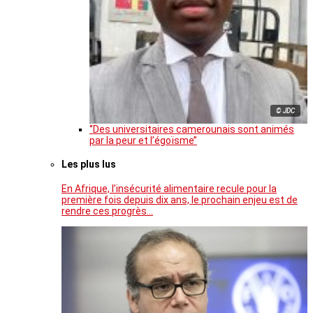
© JDC
‘’Des universitaires camerounais sont animés
par la peur et l’égoïsme’’
Les plus lus
En Afrique, l’insécurité alimentaire recule pour la
première fois depuis dix ans, le prochain enjeu est de
rendre ces progrès…