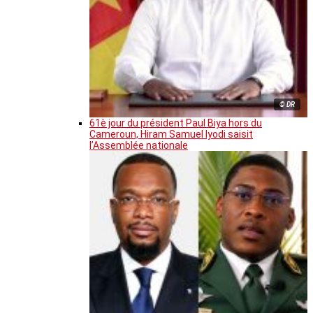
© DR
61è jour du président Paul Biya hors du
Cameroun, Hiram Samuel Iyodi saisit
l’Assemblée nationale