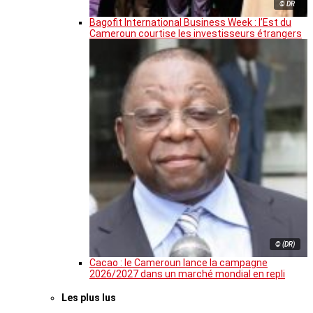
© DR
Bagofit International Business Week : l’Est du
Cameroun courtise les investisseurs étrangers
© (DR)
Cacao : le Cameroun lance la campagne
2026/2027 dans un marché mondial en repli
Les plus lus