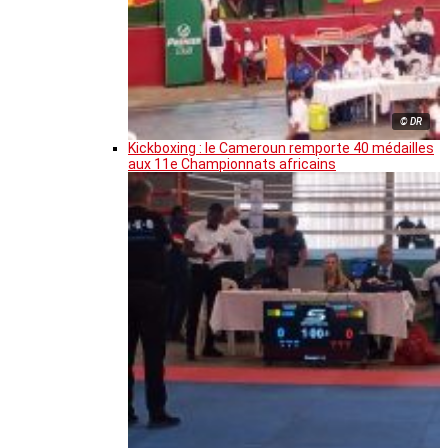
© DR
Kickboxing : le Cameroun remporte 40 médailles
aux 11e Championnats africains