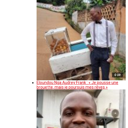
© DR
Eloundou Nga Audrey Frank : « Je pousse une
brouette, mais je poursuis mes rêves »