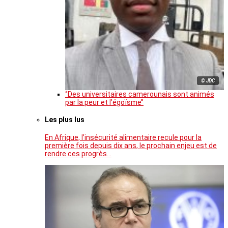
© JDC
‘’Des universitaires camerounais sont animés
par la peur et l’égoïsme’’
Les plus lus
En Afrique, l’insécurité alimentaire recule pour la
première fois depuis dix ans, le prochain enjeu est de
rendre ces progrès…