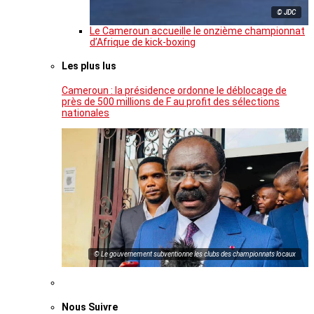
© JDC
Le Cameroun accueille le onzième championnat
d’Afrique de kick-boxing
Les plus lus
Cameroun : la présidence ordonne le déblocage de
près de 500 millions de F au profit des sélections
nationales
© Le gouvernement subventionne les clubs des championnats locaux
Nous Suivre