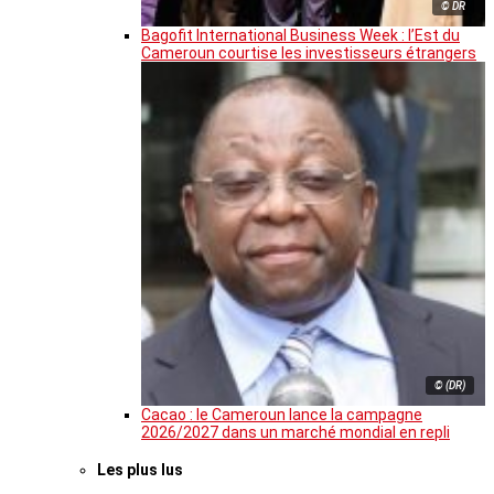
© DR
Bagofit International Business Week : l’Est du
Cameroun courtise les investisseurs étrangers
© (DR)
Cacao : le Cameroun lance la campagne
2026/2027 dans un marché mondial en repli
Les plus lus