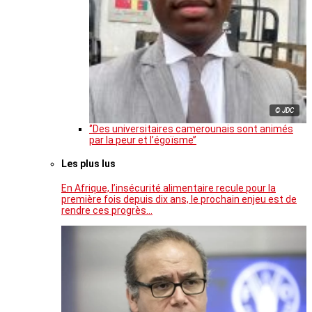
© JDC
‘’Des universitaires camerounais sont animés
par la peur et l’égoïsme’’
Les plus lus
En Afrique, l’insécurité alimentaire recule pour la
première fois depuis dix ans, le prochain enjeu est de
rendre ces progrès…