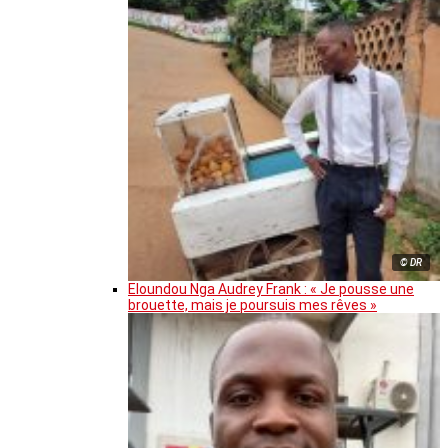
© DR
Eloundou Nga Audrey Frank : « Je pousse une
brouette, mais je poursuis mes rêves »