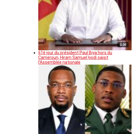
© DR
61è jour du président Paul Biya hors du
Cameroun, Hiram Samuel Iyodi saisit
l’Assemblée nationale