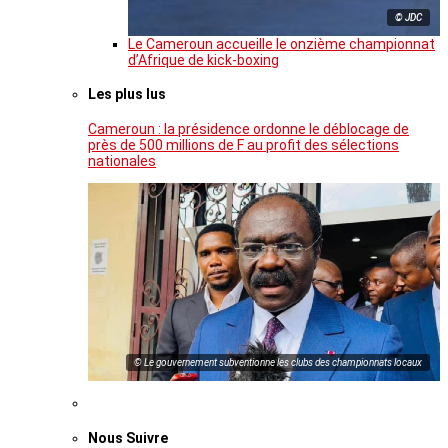
© JDC
Le Cameroun accueille le onzième championnat
d’Afrique de kick-boxing
Les plus lus
Cameroun : la présidence ordonne le déblocage de
près de 500 millions de F au profit des sélections
nationales
© Le gouvernement subventionne les clubs des championnats locaux
Nous Suivre