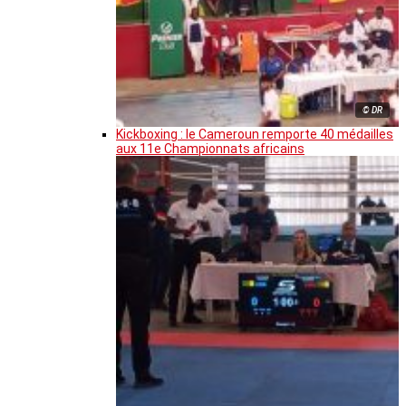
© DR
Kickboxing : le Cameroun remporte 40 médailles
aux 11e Championnats africains