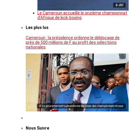
© JDC
Le Cameroun accueille le onzième championnat
d’Afrique de kick-boxing
Les plus lus
Cameroun : la présidence ordonne le déblocage de
près de 500 millions de F au profit des sélections
nationales
© Le gouvernement subventionne les clubs des championnats locaux
Nous Suivre