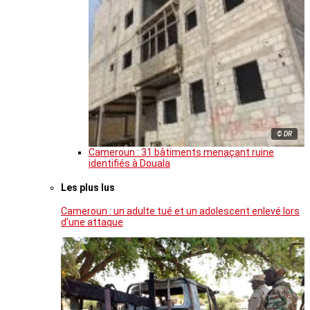
© DR
Cameroun : 31 bâtiments menaçant ruine
identifiés à Douala
Les plus lus
Cameroun : un adulte tué et un adolescent enlevé lors
d’une attaque