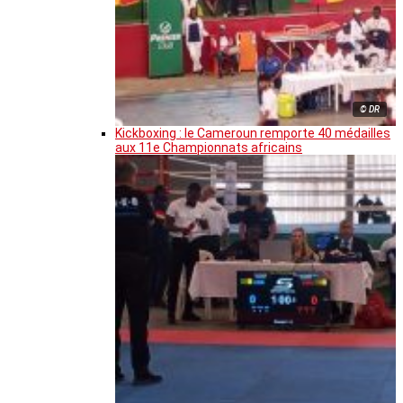
© DR
Kickboxing : le Cameroun remporte 40 médailles
aux 11e Championnats africains