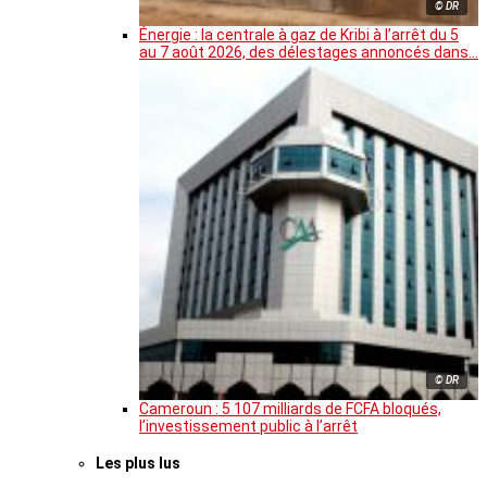
© DR
Énergie : la centrale à gaz de Kribi à l’arrêt du 5
au 7 août 2026, des délestages annoncés dans…
© DR
Cameroun : 5 107 milliards de FCFA bloqués,
l’investissement public à l’arrêt
Les plus lus