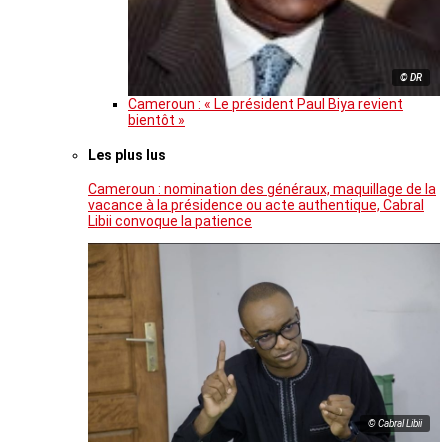
© DR
Cameroun : « Le président Paul Biya revient
bientôt »
Les plus lus
Cameroun : nomination des généraux, maquillage de la
vacance à la présidence ou acte authentique, Cabral
Libii convoque la patience
© Cabral Libii