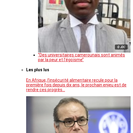
© JDC
‘’Des universitaires camerounais sont animés
par la peur et l’égoïsme’’
Les plus lus
En Afrique, l’insécurité alimentaire recule pour la
première fois depuis dix ans, le prochain enjeu est de
rendre ces progrès…