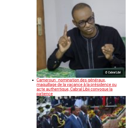
© Cabral Libii
Cameroun : nomination des généraux,
maquillage de la vacance à la présidence ou
acte authentique, Cabral Libii convoque la
patience