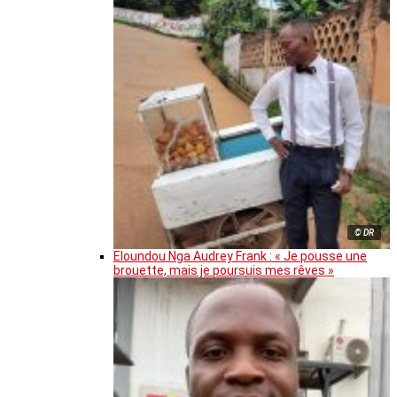
© DR
Eloundou Nga Audrey Frank : « Je pousse une
brouette, mais je poursuis mes rêves »