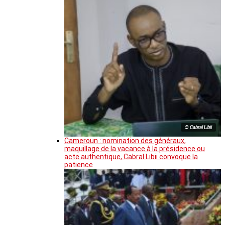
© Cabral Libii
Cameroun : nomination des généraux,
maquillage de la vacance à la présidence ou
acte authentique, Cabral Libii convoque la
patience