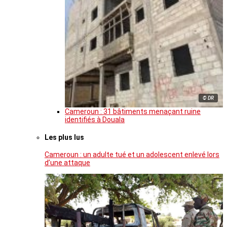
© DR
Cameroun : 31 bâtiments menaçant ruine
identifiés à Douala
Les plus lus
Cameroun : un adulte tué et un adolescent enlevé lors
d’une attaque