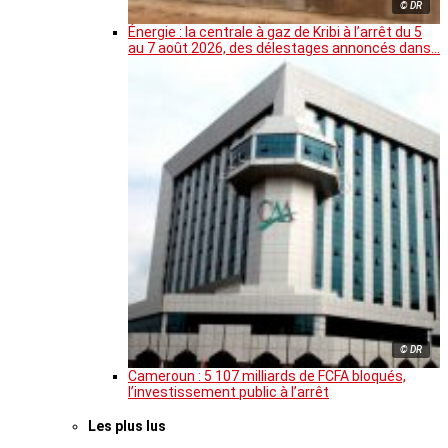
© DR
Énergie : la centrale à gaz de Kribi à l’arrêt du 5
au 7 août 2026, des délestages annoncés dans…
© DR
Cameroun : 5 107 milliards de FCFA bloqués,
l’investissement public à l’arrêt
Les plus lus