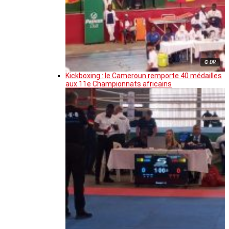
© DR
Kickboxing : le Cameroun remporte 40 médailles
aux 11e Championnats africains