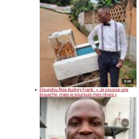
© DR
Eloundou Nga Audrey Frank : « Je pousse une
brouette, mais je poursuis mes rêves »