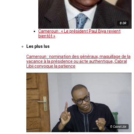
© DR
Cameroun : « Le président Paul Biya revient
bientôt »
Les plus lus
Cameroun : nomination des généraux, maquillage de la
vacance à la présidence ou acte authentique, Cabral
Libii convoque la patience
© Cabral Libii