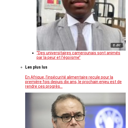
© JDC
‘’Des universitaires camerounais sont animés
par la peur et l’égoïsme’’
Les plus lus
En Afrique, l’insécurité alimentaire recule pour la
première fois depuis dix ans, le prochain enjeu est de
rendre ces progrès…