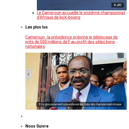
© JDC
Le Cameroun accueille le onzième championnat
d’Afrique de kick-boxing
Les plus lus
Cameroun : la présidence ordonne le déblocage de
près de 500 millions de F au profit des sélections
nationales
© Le gouvernement subventionne les clubs des championnats locaux
Nous Suivre