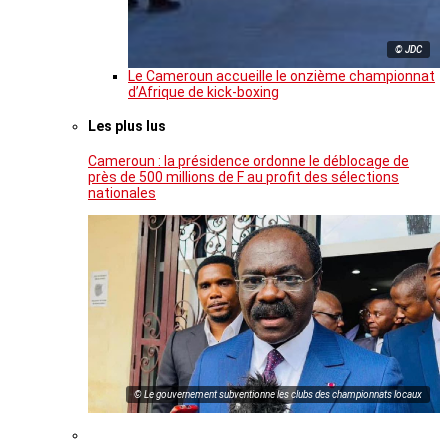
© JDC
Le Cameroun accueille le onzième championnat
d’Afrique de kick-boxing
Les plus lus
Cameroun : la présidence ordonne le déblocage de
près de 500 millions de F au profit des sélections
nationales
© Le gouvernement subventionne les clubs des championnats locaux