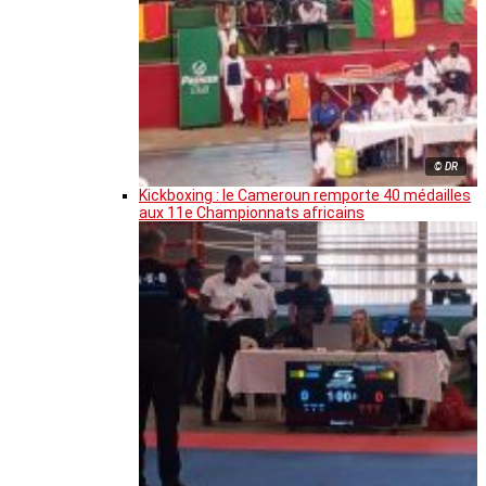
© DR
Kickboxing : le Cameroun remporte 40 médailles
aux 11e Championnats africains