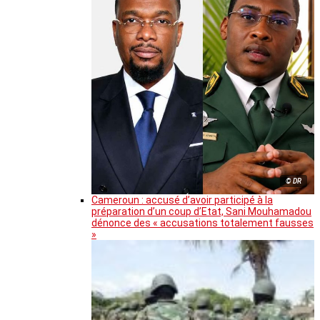
© DR
Cameroun : accusé d’avoir participé à la
préparation d’un coup d’Etat, Sani Mouhamadou
dénonce des « accusations totalement fausses
»