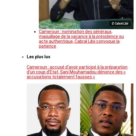
© Cabral Libii
Cameroun : nomination des généraux,
maquillage de la vacance à la présidence ou
acte authentique, Cabral Libii convoque la
patience
Les plus lus
Cameroun : accusé d’avoir participé à la préparation
d’un coup d’Etat, Sani Mouhamadou dénonce des «
accusations totalement fausses »