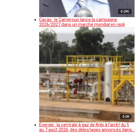
© (DR)
Cacao : le Cameroun lance la campagne
2026/2027 dans un marché mondial en repli
© DR
Énergie : la centrale à gaz de Kribi à l’arrêt du 5
au 7 août 2026, des délestages annoncés dans…