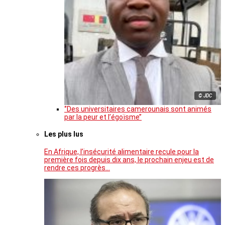
© JDC
‘’Des universitaires camerounais sont animés
par la peur et l’égoïsme’’
Les plus lus
En Afrique, l’insécurité alimentaire recule pour la
première fois depuis dix ans, le prochain enjeu est de
rendre ces progrès…