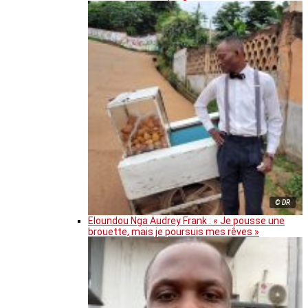
© DR
Eloundou Nga Audrey Frank : « Je pousse une
brouette, mais je poursuis mes rêves »