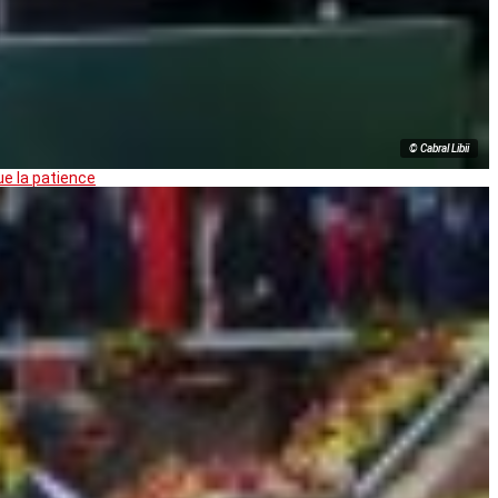
© Cabral Libii
ue la patience