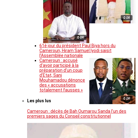
© DR
© DR
61è jour du président Paul Biya hors du
Cameroun, Hiram Samuel Iyodi saisit
l’Assemblée nationale
Cameroun : accusé
d’avoir participé à la
préparation d’un coup
d’Etat, Sani
Mouhamadou dénonce
des « accusations
totalement fausses »
© DR
Les plus lus
Cameroun : décès de Bah Oumarou Sanda l’un des
premiers sages du Conseil constitutionnel