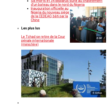
Six morts et 34 disparus suite au chavirement
d’un bateau dans le nord du Nigeria
Inauguration officielle au
Nigeria du nouveau siège
de la CEDEAO, bâti par la
Chine
Les plus lus
Le Tchad se retire de la Cour
© DR
pénale internationale
(ministère)
© Xinhua