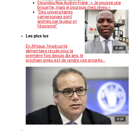
Eloundou Nga Audrey Frank : « Je pousse une
brouette, mais je poursuis mes rêves »
‘’Des universitaires
camerounais sont
animés par la peur et
l’égoïsme’’
Les plus lus
En Afrique, l’insécurité
© JDC
alimentaire recule pour la
première fois depuis dix ans, le
prochain enjeu est de rendre ces progrès…
© DR