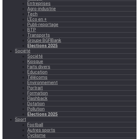
Entreprises
Agro-industrie
Tech
L'Eco en +
Publi-reportage
BTP
Transports
Groupe BGFIBank
Elections 2025
Société
Société
Kiosque
Faits divers
Education
Télécoms
Environnement
Portrait
Formation
Flashback
Dotation
Pollution
Elections 2025
Sport
Football
Autres sports
Cyclisme