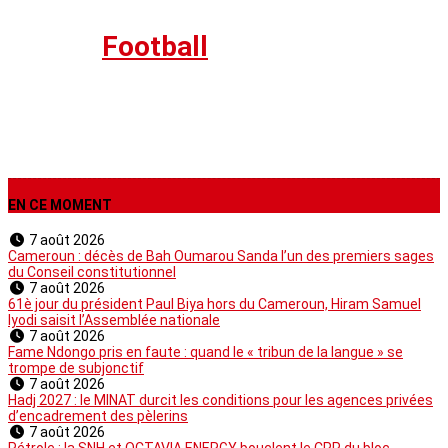
Sport
›
Football
EN CE MOMENT
7 août 2026
Cameroun : décès de Bah Oumarou Sanda l’un des premiers sages
du Conseil constitutionnel
7 août 2026
61è jour du président Paul Biya hors du Cameroun, Hiram Samuel
Iyodi saisit l’Assemblée nationale
7 août 2026
Fame Ndongo pris en faute : quand le « tribun de la langue » se
trompe de subjonctif
7 août 2026
Hadj 2027 : le MINAT durcit les conditions pour les agences privées
d’encadrement des pèlerins
7 août 2026
Pétrole : la SNH et OCTAVIA ENERGY bouclent le CPP du bloc