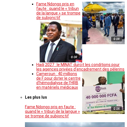
Fame Ndongo pris en
faute : quand le « tribun
de la langue » se trompe
de subjonctif
© DR
© DR
Hadj 2027 : le MINAT durcit les conditions pour
les agences privées d’encadrement des pèlerins
Cameroun : 40 millions
de F pour doter le centre
d’hémodialyse de l’HRB
en matériels médicaux
Les plus lus
Fame Ndongo pris en faute :
© DR
quand le « tribun de la langue »
se trompe de subjonctif