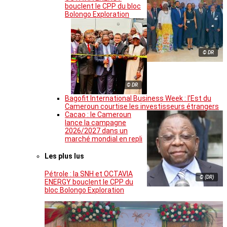
bouclent le CPP du bloc
Bolongo Exploration
© DR
© DR
Bagofit International Business Week : l’Est du
Cameroun courtise les investisseurs étrangers
Cacao : le Cameroun
lance la campagne
2026/2027 dans un
marché mondial en repli
Les plus lus
Pétrole : la SNH et OCTAVIA
© (DR)
ENERGY bouclent le CPP du
bloc Bolongo Exploration