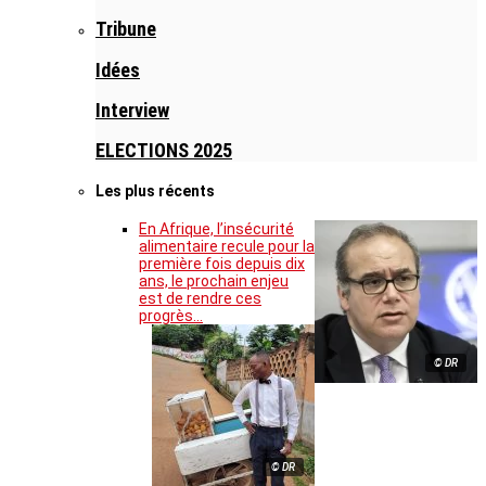
Tribune
Idées
Interview
ELECTIONS 2025
Les plus récents
En Afrique, l’insécurité
alimentaire recule pour la
première fois depuis dix
ans, le prochain enjeu
est de rendre ces
progrès…
© DR
© DR