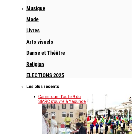
Musique
Mode
Livres
Arts visuels
Danse et Théâtre
Religion
ELECTIONS 2025
Les plus récents
Cameroun : l’acte 9 du
SIARC s’ouvre à Yaoundé
© DR