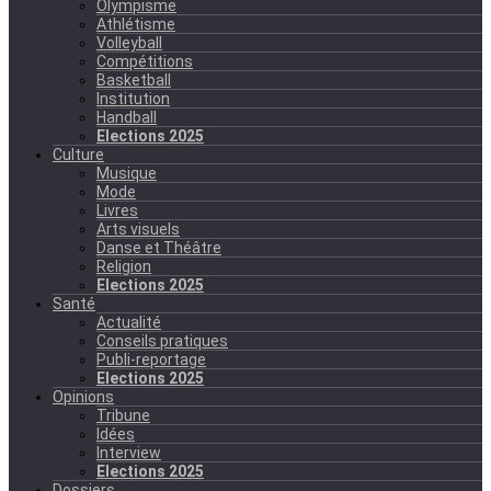
Olympisme
Athlétisme
Volleyball
Compétitions
Basketball
Institution
Handball
Elections 2025
Culture
Musique
Mode
Livres
Arts visuels
Danse et Théâtre
Religion
Elections 2025
Santé
Actualité
Conseils pratiques
Publi-reportage
Elections 2025
Opinions
Tribune
Idées
Interview
Elections 2025
Dossiers