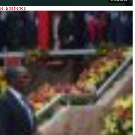
© Cabral Libii
ue la patience