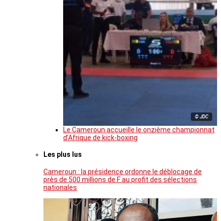
© JDC
Le Cameroun accueille le onzième championnat
d’Afrique de kick-boxing
Les plus lus
Cameroun : la présidence ordonne le déblocage de
près de 500 millions de F au profit des sélections
nationales