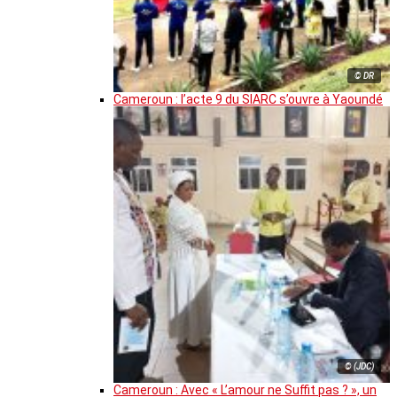
© DR
Cameroun : l’acte 9 du SIARC s’ouvre à Yaoundé
© (JDC)
Cameroun : Avec « L’amour ne Suffit pas ? », un