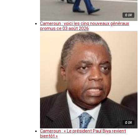
© DR
Cameroun : voici les cinq nouveaux généraux
promus ce 03 août 2026
© DR
Cameroun : « Le président Paul Biya revient
bientôt »