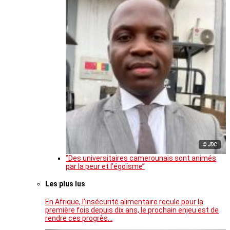
© JDC
‘’Des universitaires camerounais sont animés
par la peur et l’égoïsme’’
Les plus lus
En Afrique, l’insécurité alimentaire recule pour la
première fois depuis dix ans, le prochain enjeu est de
rendre ces progrès…