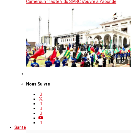
Cameroun : l’acte 9 du SIARC s’ouvre à Yaoundé
© DR
Nous Suivre
Santé