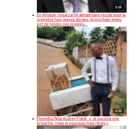
© DR
En Afrique, l’insécurité alimentaire recule pour la
première fois depuis dix ans, le prochain enjeu
est de rendre ces progrès…
© DR
Eloundou Nga Audrey Frank : « Je pousse une
brouette, mais je poursuis mes rêves »