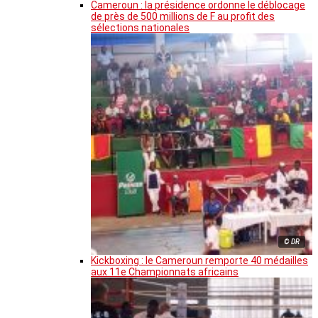
Cameroun : la présidence ordonne le déblocage
de près de 500 millions de F au profit des
sélections nationales
© DR
Kickboxing : le Cameroun remporte 40 médailles
aux 11e Championnats africains