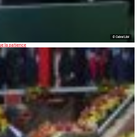
© Cabral Libii
ue la patience