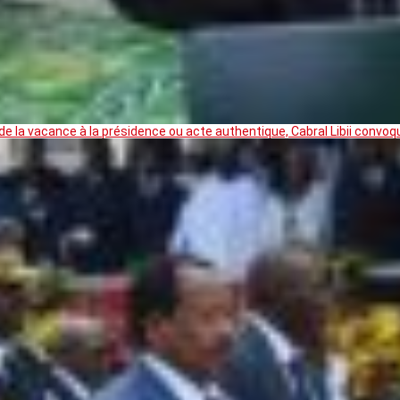
 la vacance à la présidence ou acte authentique, Cabral Libii convoq