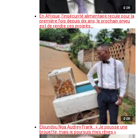
© DR
En Afrique, l’insécurité alimentaire recule pour la
première fois depuis dix ans, le prochain enjeu
est de rendre ces progrès…
© DR
Eloundou Nga Audrey Frank : « Je pousse une
brouette, mais je poursuis mes rêves »