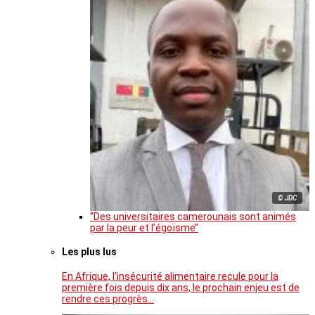
© JDC
‘’Des universitaires camerounais sont animés
par la peur et l’égoïsme’’
Les plus lus
En Afrique, l’insécurité alimentaire recule pour la
première fois depuis dix ans, le prochain enjeu est de
rendre ces progrès…