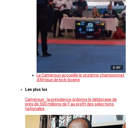
© JDC
Le Cameroun accueille le onzième championnat
d’Afrique de kick-boxing
Les plus lus
Cameroun : la présidence ordonne le déblocage de
près de 500 millions de F au profit des sélections
nationales