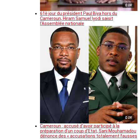
© DR
61è jour du président Paul Biya hors du
Cameroun, Hiram Samuel Iyodi saisit
l’Assemblée nationale
© DR
Cameroun : accusé d’avoir participé à la
préparation d’un coup d’Etat, Sani Mouhamadou
dénonce des « accusations totalement fausses