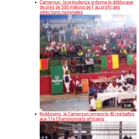
Cameroun : la présidence ordonne le déblocage
de près de 500 millions de F au profit des
sélections nationales
© DR
Kickboxing : le Cameroun remporte 40 médailles
aux 11e Championnats africains