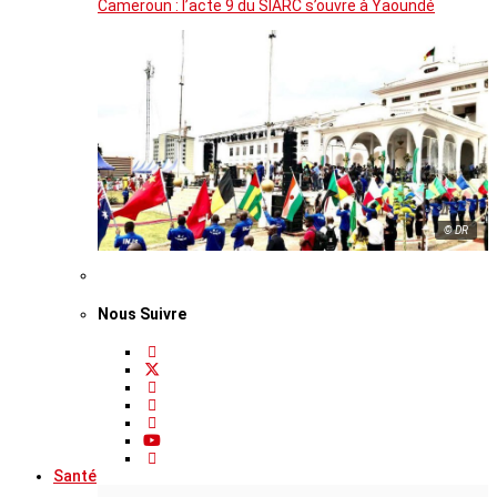
Cameroun : l’acte 9 du SIARC s’ouvre à Yaoundé
© DR
Nous Suivre
Santé