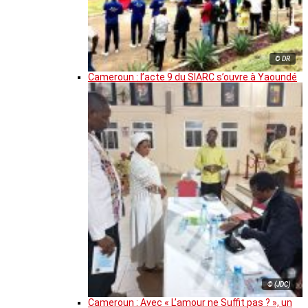
© DR
Cameroun : l’acte 9 du SIARC s’ouvre à Yaoundé
© (JDC)
Cameroun : Avec « L’amour ne Suffit pas ? », un