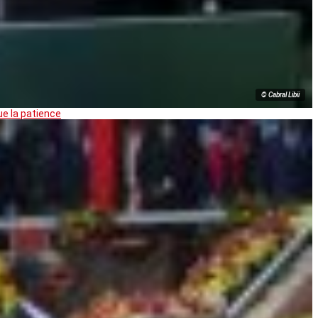
© Cabral Libii
ue la patience