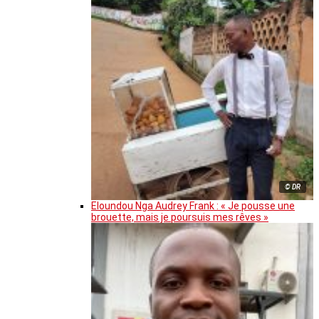
© DR
Eloundou Nga Audrey Frank : « Je pousse une
brouette, mais je poursuis mes rêves »