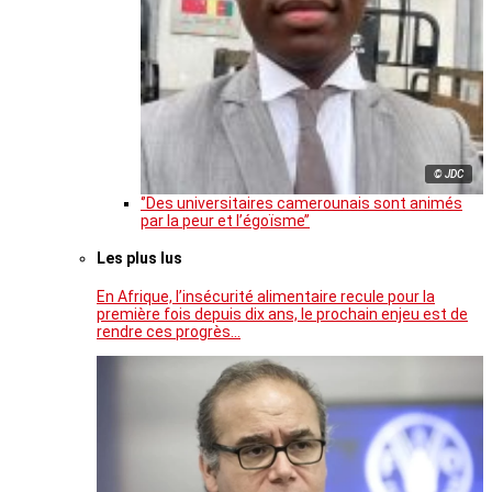
© JDC
‘’Des universitaires camerounais sont animés
par la peur et l’égoïsme’’
Les plus lus
En Afrique, l’insécurité alimentaire recule pour la
première fois depuis dix ans, le prochain enjeu est de
rendre ces progrès…