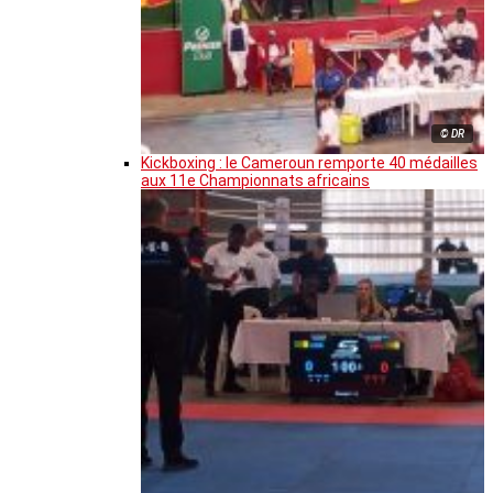
© DR
Kickboxing : le Cameroun remporte 40 médailles
aux 11e Championnats africains