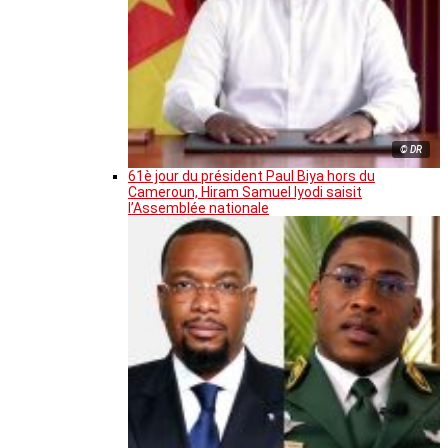
© DR
61è jour du président Paul Biya hors du
Cameroun, Hiram Samuel Iyodi saisit
l’Assemblée nationale