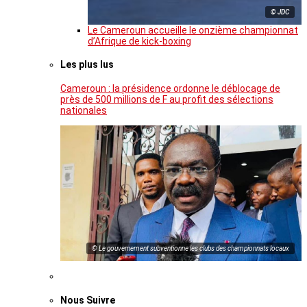
© JDC
Le Cameroun accueille le onzième championnat
d’Afrique de kick-boxing
Les plus lus
Cameroun : la présidence ordonne le déblocage de
près de 500 millions de F au profit des sélections
nationales
© Le gouvernement subventionne les clubs des championnats locaux
Nous Suivre