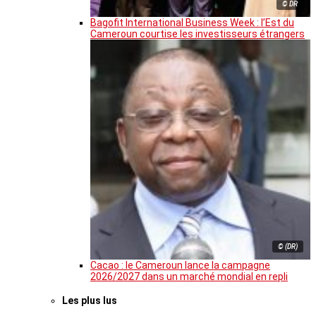
© DR
Bagofit International Business Week : l’Est du
Cameroun courtise les investisseurs étrangers
© (DR)
Cacao : le Cameroun lance la campagne
2026/2027 dans un marché mondial en repli
Les plus lus