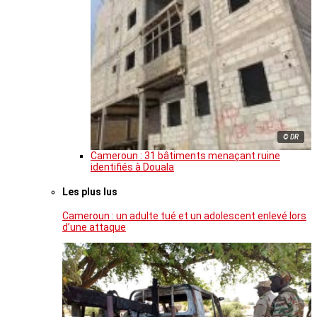
© DR
Cameroun : 31 bâtiments menaçant ruine
identifiés à Douala
Les plus lus
Cameroun : un adulte tué et un adolescent enlevé lors
d’une attaque