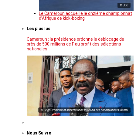
© JDC
Le Cameroun accueille le onzième championnat
d’Afrique de kick-boxing
Les plus lus
Cameroun : la présidence ordonne le déblocage de
près de 500 millions de F au profit des sélections
nationales
© Le gouvernement subventionne les clubs des championnats locaux
Nous Suivre