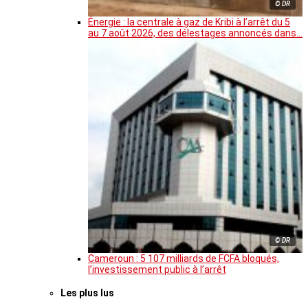
© DR
Énergie : la centrale à gaz de Kribi à l’arrêt du 5
au 7 août 2026, des délestages annoncés dans…
© DR
Cameroun : 5 107 milliards de FCFA bloqués,
l’investissement public à l’arrêt
Les plus lus