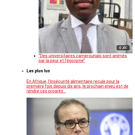
© JDC
‘’Des universitaires camerounais sont animés
par la peur et l’égoïsme’’
Les plus lus
En Afrique, l’insécurité alimentaire recule pour la
première fois depuis dix ans, le prochain enjeu est de
rendre ces progrès…