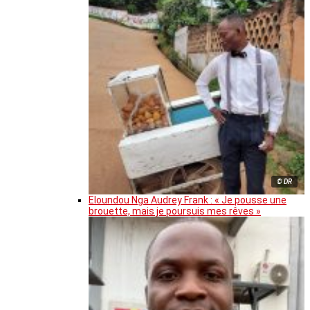
© DR
Eloundou Nga Audrey Frank : « Je pousse une
brouette, mais je poursuis mes rêves »