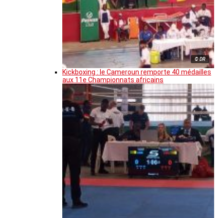
© DR
Kickboxing : le Cameroun remporte 40 médailles
aux 11e Championnats africains