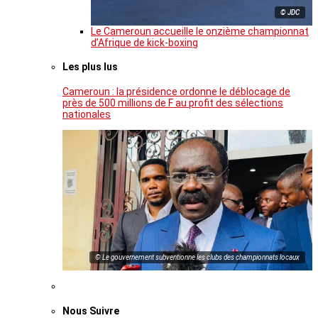
© JDC
Le Cameroun accueille le onzième championnat
d’Afrique de kick-boxing
Les plus lus
Cameroun : la présidence ordonne le déblocage de
près de 500 millions de F au profit des sélections
nationales
© Le gouvernement subventionne les clubs des championnats locaux
Nous Suivre