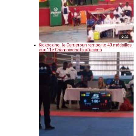
© DR
Kickboxing : le Cameroun remporte 40 médailles
aux 11e Championnats africains