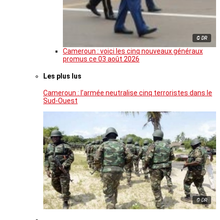
© DR
Cameroun : voici les cinq nouveaux généraux
promus ce 03 août 2026
Les plus lus
Cameroun : l’armée neutralise cinq terroristes dans le
Sud-Ouest
© DR