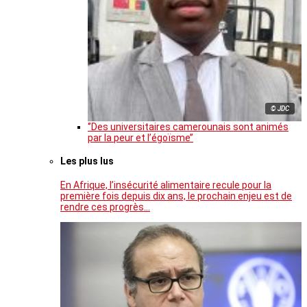
© JDC
‘’Des universitaires camerounais sont animés
par la peur et l’égoïsme’’
Les plus lus
En Afrique, l’insécurité alimentaire recule pour la
première fois depuis dix ans, le prochain enjeu est de
rendre ces progrès…