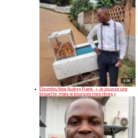
© DR
Eloundou Nga Audrey Frank : « Je pousse une
brouette, mais je poursuis mes rêves »