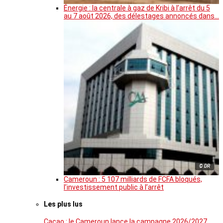
Énergie : la centrale à gaz de Kribi à l’arrêt du 5
au 7 août 2026, des délestages annoncés dans…
© DR
Cameroun : 5 107 milliards de FCFA bloqués,
l’investissement public à l’arrêt
Les plus lus
Cacao : le Cameroun lance la campagne 2026/2027