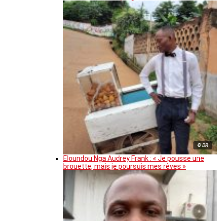
© DR
Eloundou Nga Audrey Frank : « Je pousse une
brouette, mais je poursuis mes rêves »