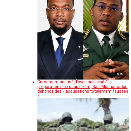
© DR
Cameroun : accusé d’avoir participé à la
préparation d’un coup d’Etat, Sani Mouhamadou
dénonce des « accusations totalement fausses
»