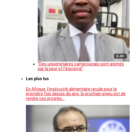
© JDC
‘’Des universitaires camerounais sont animés
par la peur et l’égoïsme’’
Les plus lus
En Afrique, l’insécurité alimentaire recule pour la
première fois depuis dix ans, le prochain enjeu est de
rendre ces progrès…