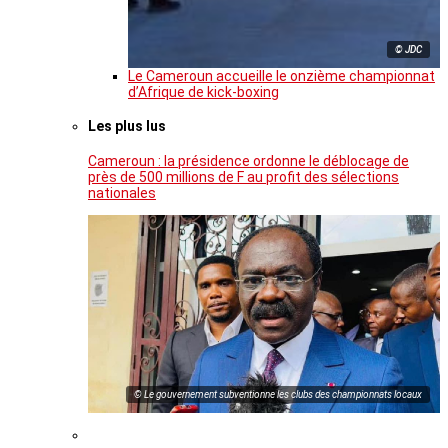
© JDC
Le Cameroun accueille le onzième championnat
d’Afrique de kick-boxing
Les plus lus
Cameroun : la présidence ordonne le déblocage de
près de 500 millions de F au profit des sélections
nationales
© Le gouvernement subventionne les clubs des championnats locaux