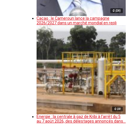
© (DR)
Cacao : le Cameroun lance la campagne
2026/2027 dans un marché mondial en repli
© DR
Énergie : la centrale à gaz de Kribi à l’arrêt du 5
au 7 août 2026, des délestages annoncés dans…