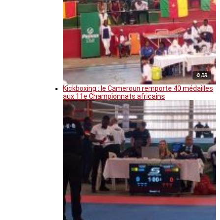
© DR
Kickboxing : le Cameroun remporte 40 médailles
aux 11e Championnats africains