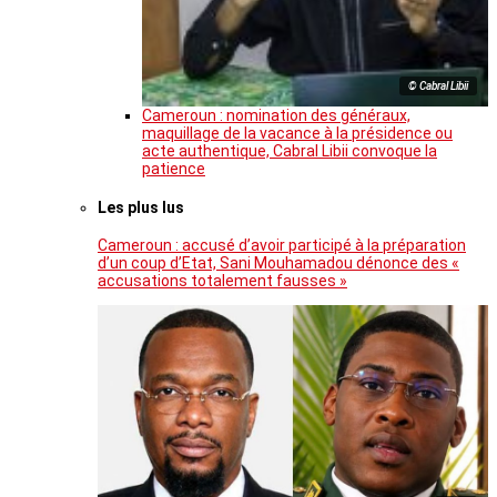
© Cabral Libii
Cameroun : nomination des généraux,
maquillage de la vacance à la présidence ou
acte authentique, Cabral Libii convoque la
patience
Les plus lus
Cameroun : accusé d’avoir participé à la préparation
d’un coup d’Etat, Sani Mouhamadou dénonce des «
accusations totalement fausses »