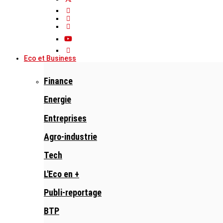
Eco et Business
Finance
Energie
Entreprises
Agro-industrie
Tech
L'Eco en +
Publi-reportage
BTP