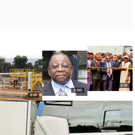
© DR
© (DR)
© DR