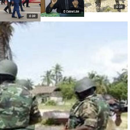
© DR
© Cabral Libii
© DR