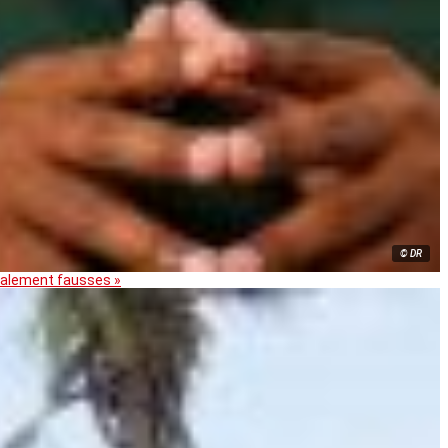
© DR
otalement fausses »