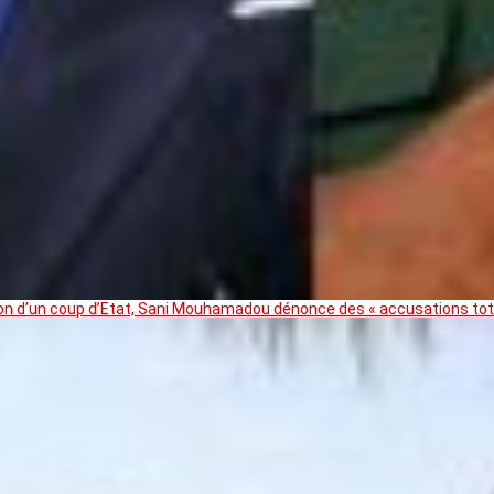
ation d’un coup d’Etat, Sani Mouhamadou dénonce des « accusations t