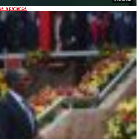
© Cabral Libii
ue la patience