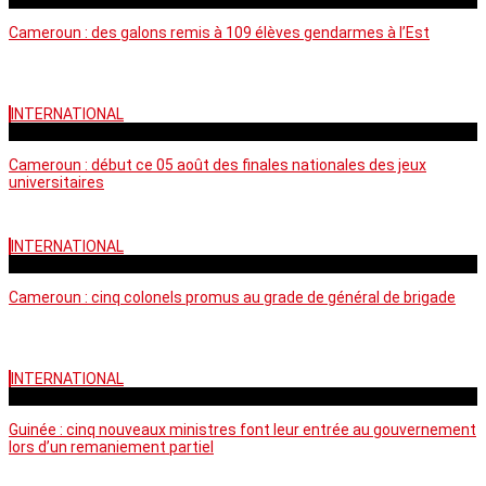
Cameroun : des galons remis à 109 élèves gendarmes à l’Est
INTERNATIONAL
mercredi - 10:50 GMT
Cameroun : début ce 05 août des finales nationales des jeux
universitaires
INTERNATIONAL
lundi - 16:32 GMT
Cameroun : cinq colonels promus au grade de général de brigade
INTERNATIONAL
mardi - 15:43 GMT
Guinée : cinq nouveaux ministres font leur entrée au gouvernement
lors d’un remaniement partiel