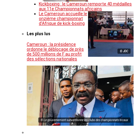
Kickboxing : le Cameroun remporte 40 médailles
aux 11e Championnats africains
Le Cameroun accueille le
onzième championnat
d’Afrique de kick-boxing
Les plus lus
Cameroun : la présidence
ordonne le déblocage de près
© JDC
de 500 millions de F au profit
des sélections nationales
© Le gouvernement subventionne les clubs des championnats locaux