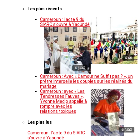
Les plus récents
Cameroun : l’acte 9 du
SIARC s’ouvre à Yaoundé
© DR
© (JDC)
Cameroun : Avec « L’amour ne Suffit pas ? », un
prêtre interpelle les couples sur les réalités du
mariage
Cameroun : avec « Les
Tendresses Fauves »,
Yvonne Medjo appelle à
rompre avec les
relations toxiques
Les plus lus
© (JDC)
Cameroun : l’acte 9 du SIARC
s’ouvre à Yaoundé