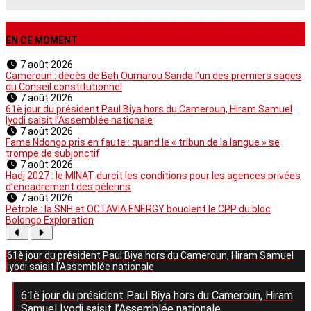
EN CE MOMENT
7 août 2026
Cameroun : décès de Bah Oumarou Sanda l’un des premiers sages
du Conseil constitutionnel
7 août 2026
61è jour du président Paul Biya hors du Cameroun, Hiram Samuel
Iyodi saisit l’Assemblée nationale
7 août 2026
Fame Ndongo pris en faute : quand le « tribun de la langue » se
trompe de subjonctif
7 août 2026
Hadj 2027 : le MINAT durcit les conditions pour les agences privées
d’encadrement des pèlerins
7 août 2026
Pétrole : la SNH et OCTAVIA ENERGY bouclent le CPP du bloc
Bolongo Exploration
61è jour du président Paul Biya hors du Cameroun, Hiram Samuel
Iyodi saisit l’Assemblée nationale
61è jour du président Paul Biya hors du Cameroun, Hiram
Samuel Iyodi saisit l’Assemblée nationale