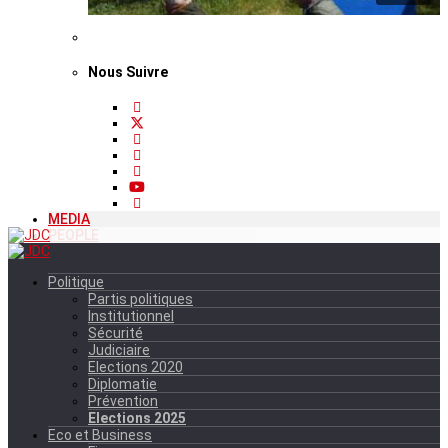
Nous Suivre
MEDIA
PEOPLE
Politique
Partis politiques
Institutionnel
Sécurité
Judiciaire
Elections 2020
Diplomatie
Prévention
Elections 2025
Eco et Business