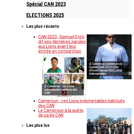
Spécial CAN 2023
ELECTIONS 2025
Les plus récents
CAN 2023 : Samuel Eto’o
dit ses dernières paroles
aux Lions avant leur
entrée en compétition
© Cameroun,Cameroun vs
Guinée,CAN 2023,Côte
d’Ivoire,Samuel Eto’o,Lions
Indomptables
© Cameroun : ces Lions
indomptables habitués des
CAN
Cameroun : ces Lions indomptables habitués
des CAN
Le Cameroun à la quête
de sa 6e CAN
Les plus lus