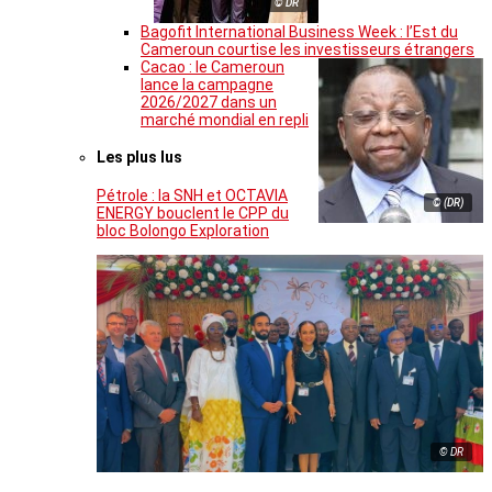
© DR
Bagofit International Business Week : l’Est du
Cameroun courtise les investisseurs étrangers
Cacao : le Cameroun
lance la campagne
2026/2027 dans un
marché mondial en repli
Les plus lus
Pétrole : la SNH et OCTAVIA
© (DR)
ENERGY bouclent le CPP du
bloc Bolongo Exploration
© DR