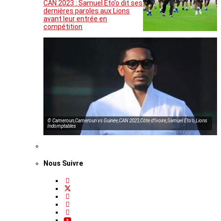
CAN 2023 : Samuel Eto’o dit ses
dernières paroles aux Lions
avant leur entrée en
compétition
© Cameroun,Cameroun vs Guinée,CAN 2023,Côte d’Ivoire,Samuel Eto’o,Lions
Indomptables
Nous Suivre