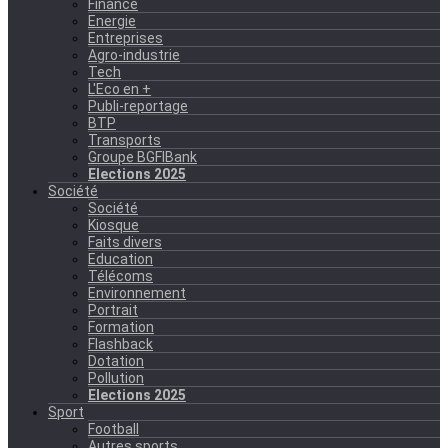
Finance
Energie
Entreprises
Agro-industrie
Tech
L'Eco en +
Publi-reportage
BTP
Transports
Groupe BGFIBank
Elections 2025
Société
Société
Kiosque
Faits divers
Education
Télécoms
Environnement
Portrait
Formation
Flashback
Dotation
Pollution
Elections 2025
Sport
Football
Autres sports