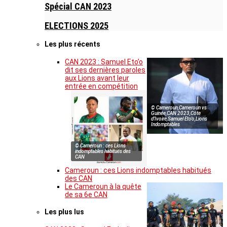
Spécial CAN 2023
ELECTIONS 2025
Les plus récents
CAN 2023 : Samuel Eto’o
dit ses dernières paroles
aux Lions avant leur
entrée en compétition
© Cameroun,Cameroun vs
Guinée,CAN 2023,Côte
d’Ivoire,Samuel Eto’o,Lions
Indomptables
© Cameroun : ces Lions
indomptables habitués des
CAN
Cameroun : ces Lions indomptables habitués
des CAN
Le Cameroun à la quête
de sa 6e CAN
Les plus lus