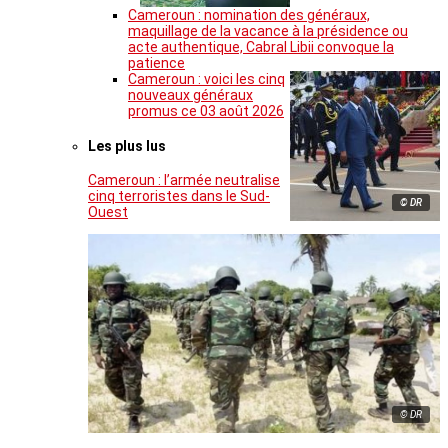
Cameroun : nomination des généraux,
maquillage de la vacance à la présidence ou
acte authentique, Cabral Libii convoque la
patience
Cameroun : voici les cinq
nouveaux généraux
promus ce 03 août 2026
Les plus lus
Cameroun : l’armée neutralise
cinq terroristes dans le Sud-
© DR
Ouest
© DR