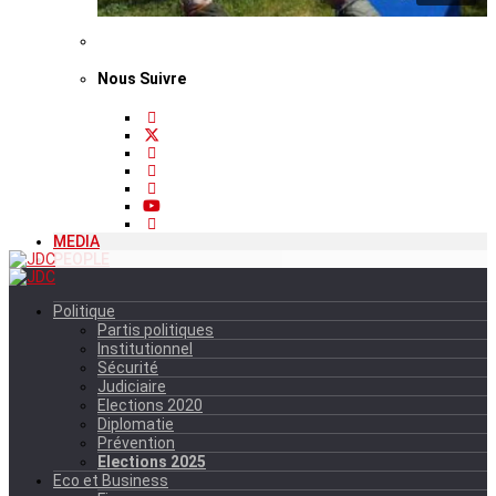
Nous Suivre
MEDIA
PEOPLE
Politique
Partis politiques
Institutionnel
Sécurité
Judiciaire
Elections 2020
Diplomatie
Prévention
Elections 2025
Eco et Business