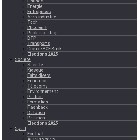
Finance
Energie
Entreprises
Agro-industrie
Tech
L'Eco en +
Publi-reportage
BTP
Transports
Groupe BGFIBank
Elections 2025
Société
Société
Kiosque
Faits divers
Education
Télécoms
Environnement
Portrait
Formation
Flashback
Dotation
Pollution
Elections 2025
Sport
Football
Autres sports