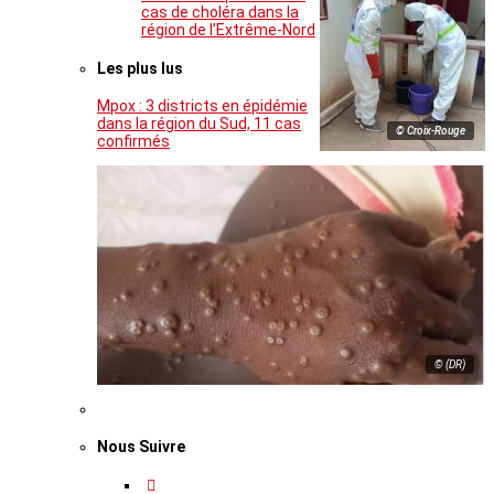
cas de choléra dans la
région de l’Extrême-Nord
Les plus lus
Mpox : 3 districts en épidémie
dans la région du Sud, 11 cas
© Croix-Rouge
confirmés
© (DR)
Nous Suivre