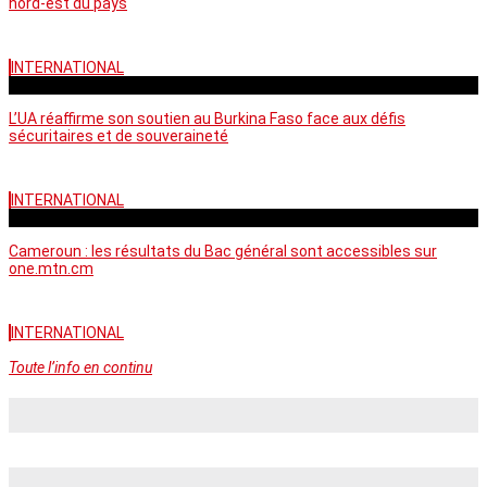
nord-est du pays
INTERNATIONAL
vendredi - 06:58 GMT
L’UA réaffirme son soutien au Burkina Faso face aux défis
sécuritaires et de souveraineté
INTERNATIONAL
mercredi - 10:46 GMT
Cameroun : les résultats du Bac général sont accessibles sur
one.mtn.cm
INTERNATIONAL
Toute l’info en continu