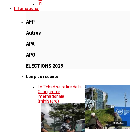
International
AFP
Autres
APA
APO
ELECTIONS 2025
Les plus récents
Le Tchad se retire de la
Cour pénale
internationale
(ministère)
© Xinhua