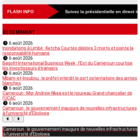
FLASH INFO
Suivez la présidentielle en direct i
EN CE MOMENT
6 août 2026
Inondations à Limbé : Ketcha Courtès déplore 3 morts et pointe la
responsabilité humaine
6 août 2026
Bagofit International Business Week : l’Est du Cameroun courtise
les investisseurs étrangers
6 août 2026
Mbam-et-Inoubou : le préfet interdit le port ostentatoire des armes
blanches
6 août 2026
Cameroun : Mgr Andrew Nkea est le nouveau Grand chancelier de
l’UCAC
6 août 2026
Cameroun : le gouvernement inaugure de nouvelles infrastructures
à l’université d’Ebolowa
Cameroun : le gouvernement inaugure de nouvelles infrastructures
à l’université d’Ebolowa