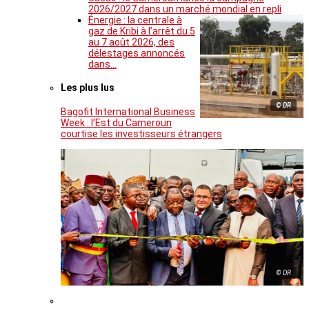
2026/2027 dans un marché mondial en repli
Énergie : la centrale à
gaz de Kribi à l’arrêt du 5
au 7 août 2026, des
délestages annoncés
dans…
Les plus lus
© DR
Bagofit International Business
Week : l’Est du Cameroun
courtise les investisseurs étrangers
© DR