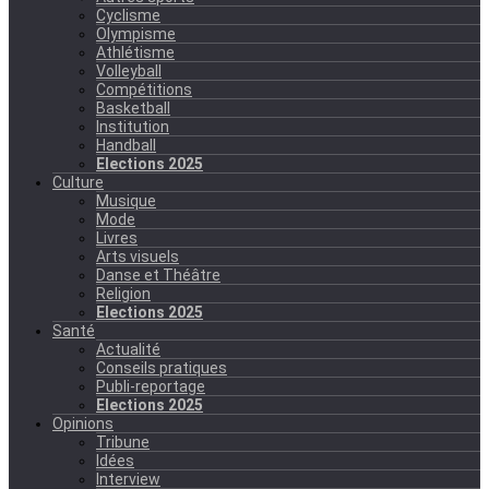
Cyclisme
Olympisme
Athlétisme
Volleyball
Compétitions
Basketball
Institution
Handball
Elections 2025
Culture
Musique
Mode
Livres
Arts visuels
Danse et Théâtre
Religion
Elections 2025
Santé
Actualité
Conseils pratiques
Publi-reportage
Elections 2025
Opinions
Tribune
Idées
Interview