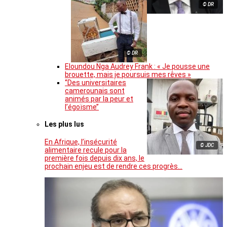
© DR
© DR
Eloundou Nga Audrey Frank : « Je pousse une
brouette, mais je poursuis mes rêves »
‘’Des universitaires
camerounais sont
animés par la peur et
l’égoïsme’’
Les plus lus
En Afrique, l’insécurité
© JDC
alimentaire recule pour la
première fois depuis dix ans, le
prochain enjeu est de rendre ces progrès…