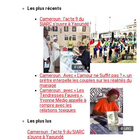
Les plus récents
Cameroun : l’acte 9 du
SIARC s’ouvre à Yaoundé
© DR
© (JDC)
Cameroun : Avec « L’amour ne Suffit pas ? », un
prêtre interpelle les couples sur les réalités du
mariage
Cameroun : avec « Les
Tendresses Fauves »,
Yvonne Medjo appelle à
rompre avec les
relations toxiques
Les plus lus
© (JDC)
Cameroun : l’acte 9 du SIARC
s’ouvre à Yaoundé