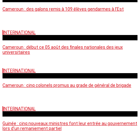
Cameroun : des galons remis à 109 élèves gendarmes à l’Est
INTERNATIONAL
mercredi - 10:50 GMT
Cameroun : début ce 05 août des finales nationales des jeux
universitaires
INTERNATIONAL
lundi - 16:32 GMT
Cameroun : cinq colonels promus au grade de général de brigade
INTERNATIONAL
mardi - 15:43 GMT
Guinée : cinq nouveaux ministres font leur entrée au gouvernement
lors d’un remaniement partiel