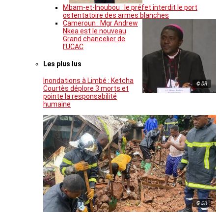
Mbam-et-Inoubou : le préfet interdit le port
ostentatoire des armes blanches
Cameroun : Mgr Andrew
Nkea est le nouveau
Grand chancelier de
l’UCAC
Les plus lus
Inondations à Limbé : Ketcha
© DR
Courtès déplore 3 morts et
pointe la responsabilité
humaine
© DR