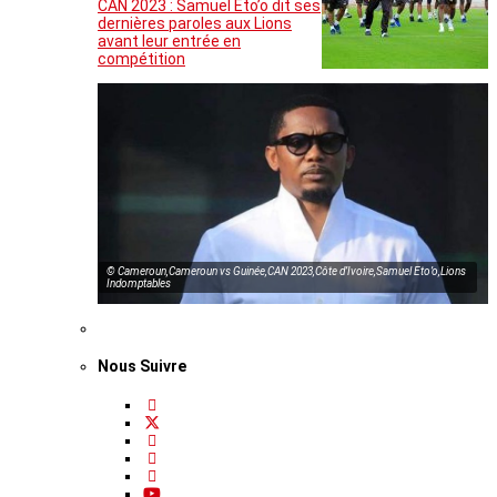
CAN 2023 : Samuel Eto’o dit ses
dernières paroles aux Lions
avant leur entrée en
compétition
© Cameroun,Cameroun vs Guinée,CAN 2023,Côte d’Ivoire,Samuel Eto’o,Lions
Indomptables
Nous Suivre