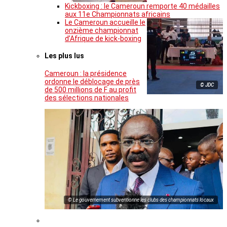
Kickboxing : le Cameroun remporte 40 médailles
aux 11e Championnats africains
Le Cameroun accueille le
onzième championnat
d’Afrique de kick-boxing
Les plus lus
Cameroun : la présidence
ordonne le déblocage de près
© JDC
de 500 millions de F au profit
des sélections nationales
© Le gouvernement subventionne les clubs des championnats locaux