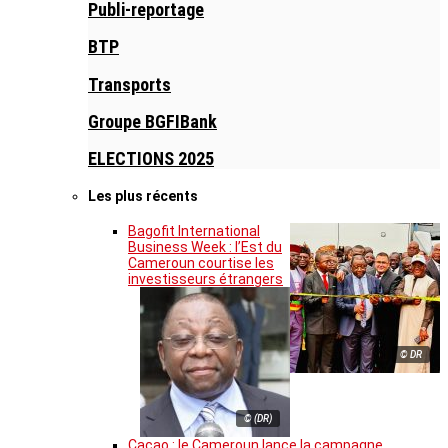
Publi-reportage
BTP
Transports
Groupe BGFIBank
ELECTIONS 2025
Les plus récents
Bagofit International
Business Week : l’Est du
Cameroun courtise les
investisseurs étrangers
© DR
© (DR)
Cacao : le Cameroun lance la campagne