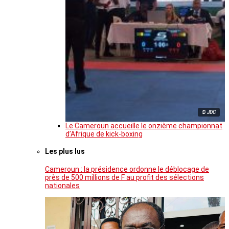
© JDC
Le Cameroun accueille le onzième championnat
d’Afrique de kick-boxing
Les plus lus
Cameroun : la présidence ordonne le déblocage de
près de 500 millions de F au profit des sélections
nationales