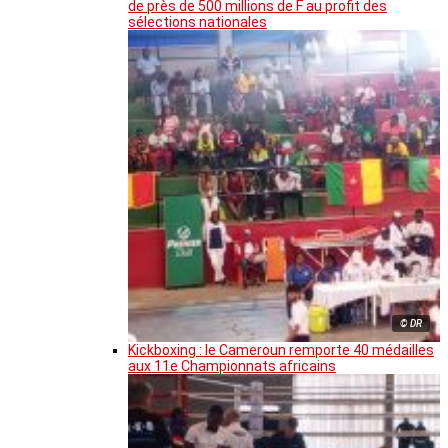
de près de 500 millions de F au profit des
sélections nationales
© DR
Kickboxing : le Cameroun remporte 40 médailles
aux 11e Championnats africains