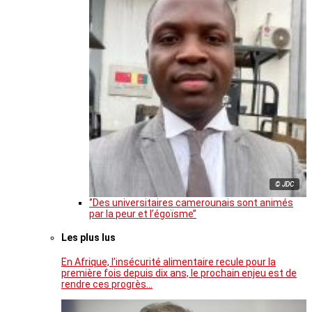
© JDC
‘’Des universitaires camerounais sont animés
par la peur et l’égoïsme’’
Les plus lus
En Afrique, l’insécurité alimentaire recule pour la
première fois depuis dix ans, le prochain enjeu est de
rendre ces progrès…