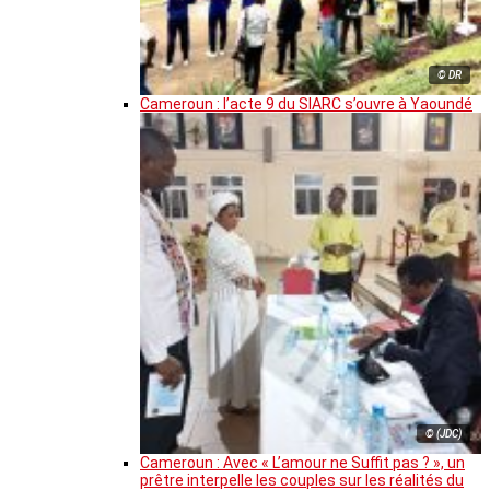
© DR
Cameroun : l’acte 9 du SIARC s’ouvre à Yaoundé
© (JDC)
Cameroun : Avec « L’amour ne Suffit pas ? », un
prêtre interpelle les couples sur les réalités du