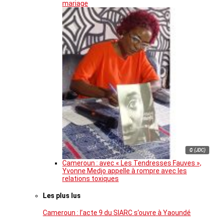
mariage
© (JDC)
Cameroun : avec « Les Tendresses Fauves »,
Yvonne Medjo appelle à rompre avec les
relations toxiques
Les plus lus
Cameroun : l’acte 9 du SIARC s’ouvre à Yaoundé