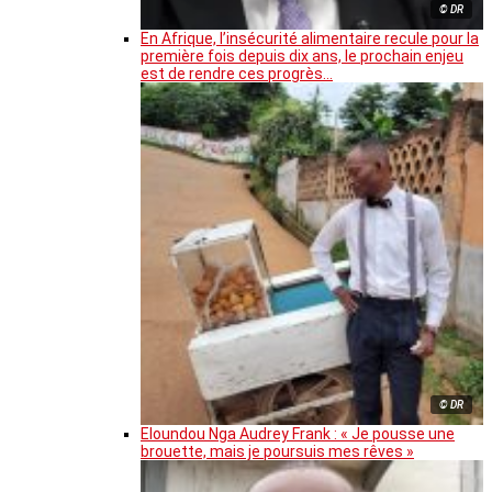
© DR
En Afrique, l’insécurité alimentaire recule pour la
première fois depuis dix ans, le prochain enjeu
est de rendre ces progrès…
© DR
Eloundou Nga Audrey Frank : « Je pousse une
brouette, mais je poursuis mes rêves »