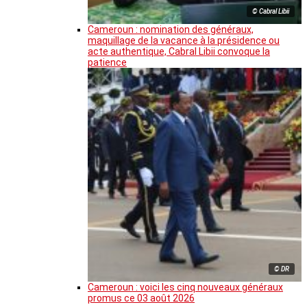
© Cabral Libii
Cameroun : nomination des généraux,
maquillage de la vacance à la présidence ou
acte authentique, Cabral Libii convoque la
patience
© DR
Cameroun : voici les cinq nouveaux généraux
promus ce 03 août 2026