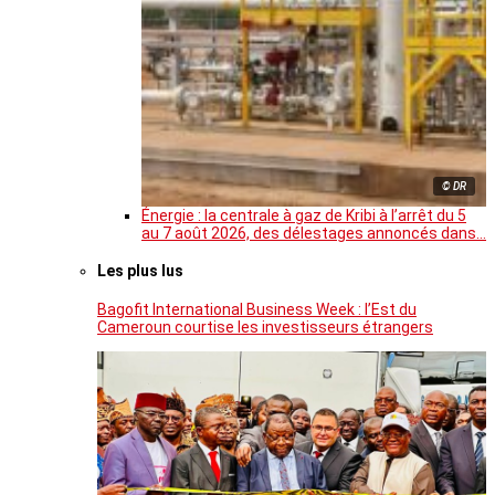
© DR
Énergie : la centrale à gaz de Kribi à l’arrêt du 5
au 7 août 2026, des délestages annoncés dans…
Les plus lus
Bagofit International Business Week : l’Est du
Cameroun courtise les investisseurs étrangers