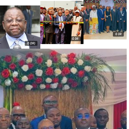
© DR
© DR
© (DR)