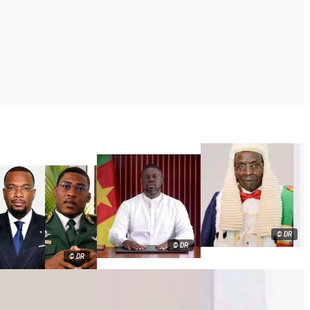
© DR
© DR
© DR