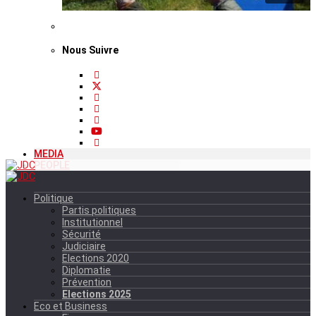
Nous Suivre
MEDIA
PEOPLE
Politique
Partis politiques
Institutionnel
Sécurité
Judiciaire
Elections 2020
Diplomatie
Prévention
Elections 2025
Eco et Business