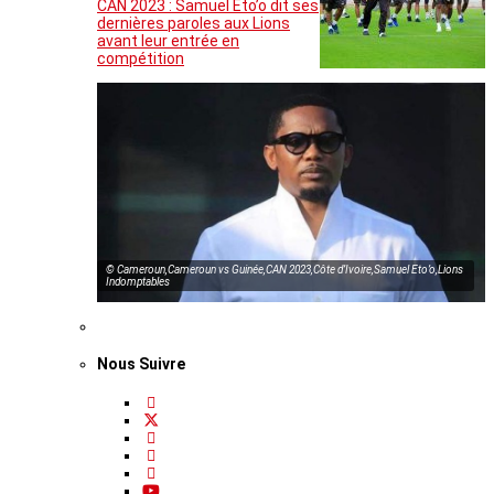
CAN 2023 : Samuel Eto’o dit ses
dernières paroles aux Lions
avant leur entrée en
compétition
© Cameroun,Cameroun vs Guinée,CAN 2023,Côte d’Ivoire,Samuel Eto’o,Lions
Indomptables
Nous Suivre