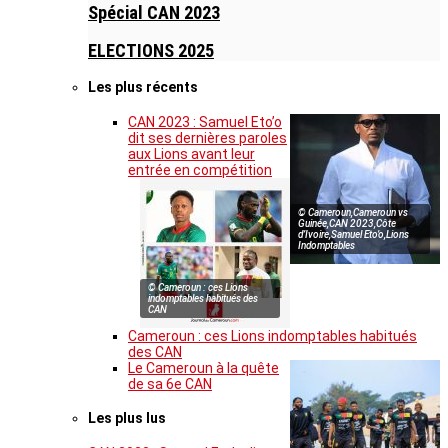
Spécial CAN 2023
ELECTIONS 2025
Les plus récents
CAN 2023 : Samuel Eto’o
dit ses dernières paroles
aux Lions avant leur
entrée en compétition
© Cameroun,Cameroun vs
Guinée,CAN 2023,Côte
d’Ivoire,Samuel Eto’o,Lions
Indomptables
© Cameroun : ces Lions
indomptables habitués des
CAN
Cameroun : ces Lions indomptables habitués
des CAN
Le Cameroun à la quête
de sa 6e CAN
Les plus lus