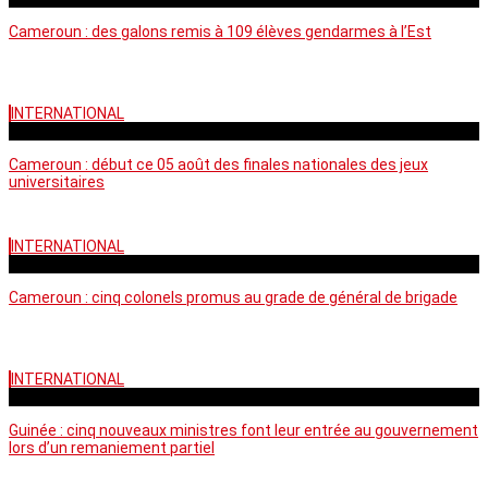
Cameroun : des galons remis à 109 élèves gendarmes à l’Est
INTERNATIONAL
mercredi - 10:50 GMT
Cameroun : début ce 05 août des finales nationales des jeux
universitaires
INTERNATIONAL
lundi - 16:32 GMT
Cameroun : cinq colonels promus au grade de général de brigade
INTERNATIONAL
mardi - 15:43 GMT
Guinée : cinq nouveaux ministres font leur entrée au gouvernement
lors d’un remaniement partiel