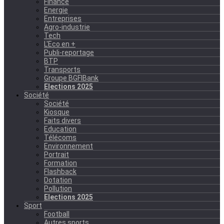
Finance
Energie
Entreprises
Agro-industrie
Tech
L'Eco en +
Publi-reportage
BTP
Transports
Groupe BGFIBank
Elections 2025
Société
Société
Kiosque
Faits divers
Education
Télécoms
Environnement
Portrait
Formation
Flashback
Dotation
Pollution
Elections 2025
Sport
Football
Autres sports