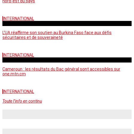
nord-est du pays
INTERNATIONAL
vendredi - 06:58 GMT
L’UA réaffirme son soutien au Burkina Faso face aux défis
sécuritaires et de souveraineté
INTERNATIONAL
mercredi - 10:46 GMT
Cameroun : les résultats du Bac général sont accessibles sur
one.mtn.cm
INTERNATIONAL
Toute l’info en continu