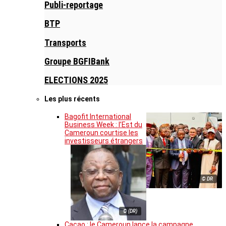
Publi-reportage
BTP
Transports
Groupe BGFIBank
ELECTIONS 2025
Les plus récents
Bagofit International
Business Week : l’Est du
Cameroun courtise les
investisseurs étrangers
© DR
© (DR)
Cacao : le Cameroun lance la campagne