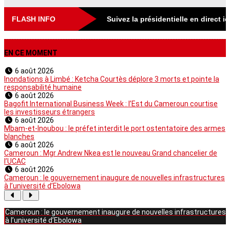
FLASH INFO
Suivez la présidentielle en direct i
EN CE MOMENT
6 août 2026
Inondations à Limbé : Ketcha Courtès déplore 3 morts et pointe la
responsabilité humaine
6 août 2026
Bagofit International Business Week : l’Est du Cameroun courtise
les investisseurs étrangers
6 août 2026
Mbam-et-Inoubou : le préfet interdit le port ostentatoire des armes
blanches
6 août 2026
Cameroun : Mgr Andrew Nkea est le nouveau Grand chancelier de
l’UCAC
6 août 2026
Cameroun : le gouvernement inaugure de nouvelles infrastructures
à l’université d’Ebolowa
Cameroun : le gouvernement inaugure de nouvelles infrastructures
à l’université d’Ebolowa