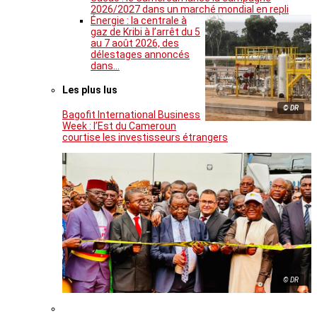
2026/2027 dans un marché mondial en repli
Énergie : la centrale à
gaz de Kribi à l’arrêt du 5
au 7 août 2026, des
délestages annoncés
dans…
Les plus lus
© DR
Bagofit International Business
Week : l’Est du Cameroun
courtise les investisseurs étrangers
© DR