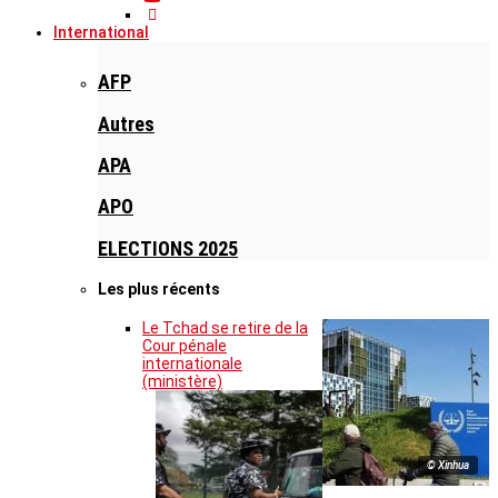
International
AFP
Autres
APA
APO
ELECTIONS 2025
Les plus récents
Le Tchad se retire de la
Cour pénale
internationale
(ministère)
© Xinhua