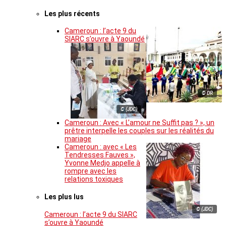
Les plus récents
Cameroun : l’acte 9 du
SIARC s’ouvre à Yaoundé
© DR
© (JDC)
Cameroun : Avec « L’amour ne Suffit pas ? », un
prêtre interpelle les couples sur les réalités du
mariage
Cameroun : avec « Les
Tendresses Fauves »,
Yvonne Medjo appelle à
rompre avec les
relations toxiques
Les plus lus
© (JDC)
Cameroun : l’acte 9 du SIARC
s’ouvre à Yaoundé