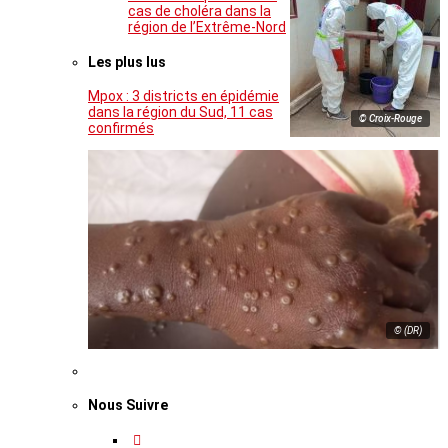
cas de choléra dans la
région de l’Extrême-Nord
Les plus lus
Mpox : 3 districts en épidémie
dans la région du Sud, 11 cas
© Croix-Rouge
confirmés
© (DR)
Nous Suivre