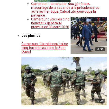
Cameroun : nomination des généraux,
maquillage de la vacance à la présidence ou
acte authentique, Cabral Libii convoque la
patience
Cameroun : voici les cinq
nouveaux généraux
promus ce 03 août 2026
Les plus lus
Cameroun : l’armée neutralise
cinq terroristes dans le Sud-
© DR
Ouest
© DR