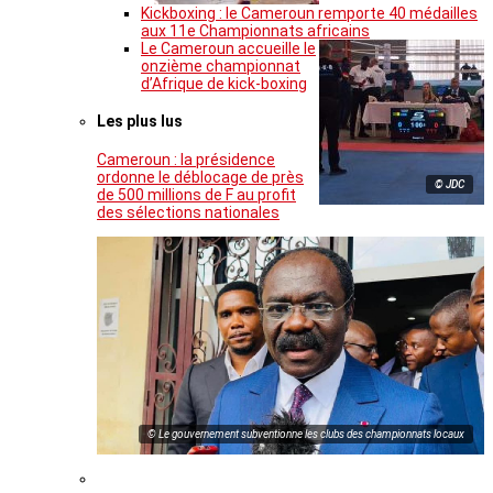
Kickboxing : le Cameroun remporte 40 médailles
aux 11e Championnats africains
Le Cameroun accueille le
onzième championnat
d’Afrique de kick-boxing
Les plus lus
Cameroun : la présidence
ordonne le déblocage de près
© JDC
de 500 millions de F au profit
des sélections nationales
© Le gouvernement subventionne les clubs des championnats locaux