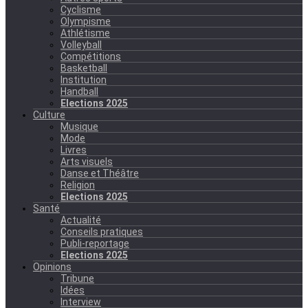
Cyclisme
Olympisme
Athlétisme
Volleyball
Compétitions
Basketball
Institution
Handball
Elections 2025
Culture
Musique
Mode
Livres
Arts visuels
Danse et Théâtre
Religion
Elections 2025
Santé
Actualité
Conseils pratiques
Publi-reportage
Elections 2025
Opinions
Tribune
Idées
Interview