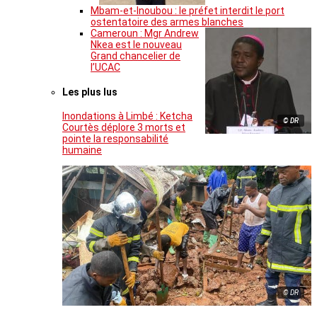
Mbam-et-Inoubou : le préfet interdit le port
ostentatoire des armes blanches
Cameroun : Mgr Andrew
Nkea est le nouveau
Grand chancelier de
l’UCAC
Les plus lus
Inondations à Limbé : Ketcha
© DR
Courtès déplore 3 morts et
pointe la responsabilité
humaine
© DR