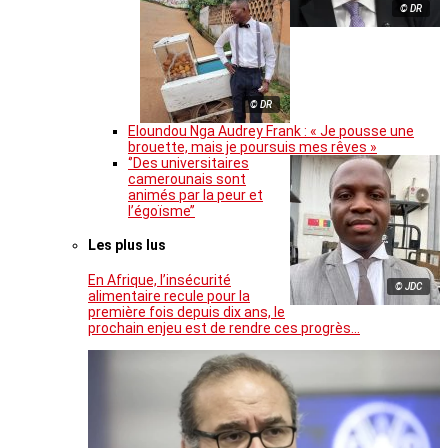
© DR
© DR
Eloundou Nga Audrey Frank : « Je pousse une
brouette, mais je poursuis mes rêves »
‘’Des universitaires
camerounais sont
animés par la peur et
l’égoïsme’’
Les plus lus
En Afrique, l’insécurité
© JDC
alimentaire recule pour la
première fois depuis dix ans, le
prochain enjeu est de rendre ces progrès…