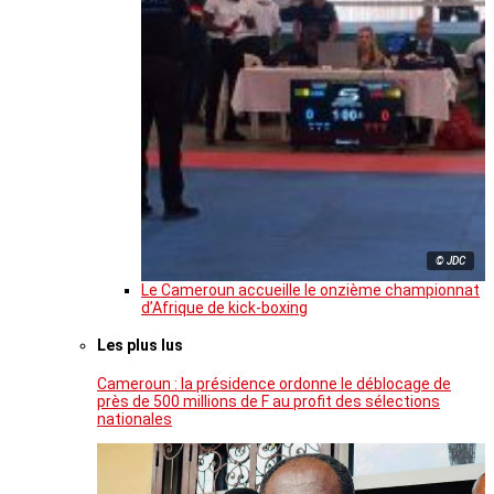
© JDC
Le Cameroun accueille le onzième championnat
d’Afrique de kick-boxing
Les plus lus
Cameroun : la présidence ordonne le déblocage de
près de 500 millions de F au profit des sélections
nationales