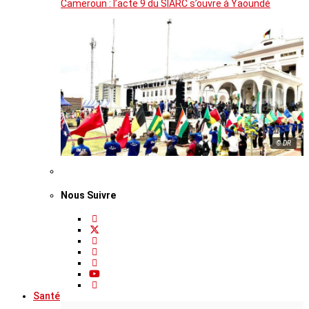
Cameroun : l’acte 9 du SIARC s’ouvre à Yaoundé
© DR
Nous Suivre
Santé