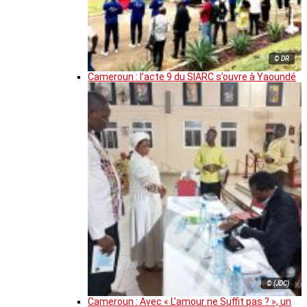
© DR
Cameroun : l’acte 9 du SIARC s’ouvre à Yaoundé
© (JDC)
Cameroun : Avec « L’amour ne Suffit pas ? », un