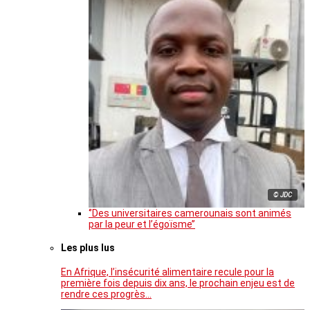
© JDC
‘’Des universitaires camerounais sont animés
par la peur et l’égoïsme’’
Les plus lus
En Afrique, l’insécurité alimentaire recule pour la
première fois depuis dix ans, le prochain enjeu est de
rendre ces progrès…