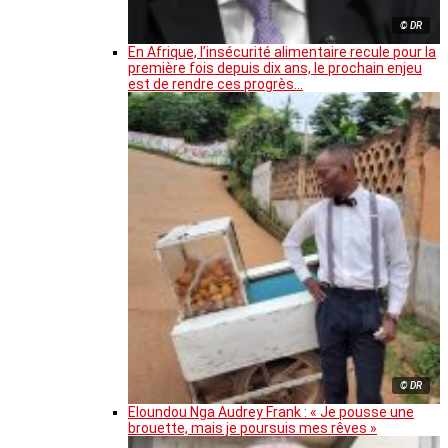
© DR
En Afrique, l’insécurité alimentaire recule pour la
première fois depuis dix ans, le prochain enjeu
est de rendre ces progrès…
© DR
Eloundou Nga Audrey Frank : « Je pousse une
brouette, mais je poursuis mes rêves »