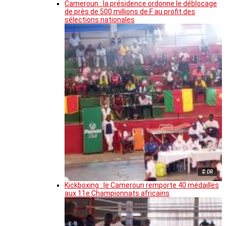
Cameroun : la présidence ordonne le déblocage
de près de 500 millions de F au profit des
sélections nationales
© DR
Kickboxing : le Cameroun remporte 40 médailles
aux 11e Championnats africains