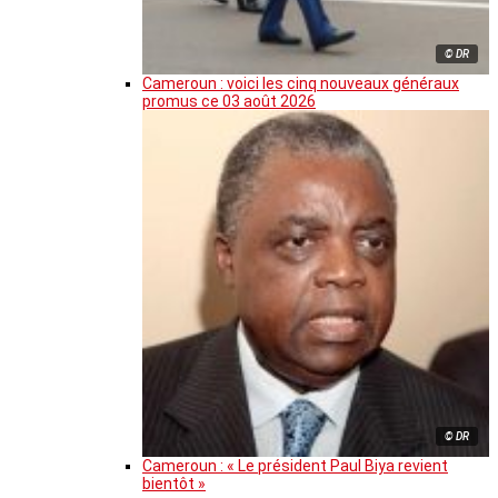
© DR
Cameroun : voici les cinq nouveaux généraux
promus ce 03 août 2026
© DR
Cameroun : « Le président Paul Biya revient
bientôt »