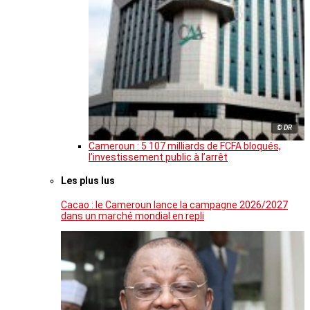
© DR
Cameroun : 5 107 milliards de FCFA bloqués,
l’investissement public à l’arrêt
Les plus lus
Cacao : le Cameroun lance la campagne 2026/2027
dans un marché mondial en repli