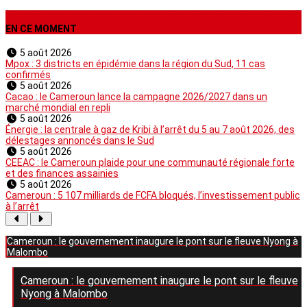
EN CE MOMENT
5 août 2026
Mpox : 3 districts en épidémie dans la région du Sud, 11 cas
confirmés
5 août 2026
Cacao : le Cameroun lance la campagne 2026/2027 dans un
marché mondial en repli
5 août 2026
Énergie : la centrale à gaz de Kribi à l’arrêt du 5 au 7 août 2026, des
délestages annoncés dans le Sud
5 août 2026
CEEAC : le Cameroun plaide pour une communauté régionale forte
et des finances assainies
5 août 2026
Cameroun : 5 107 milliards de FCFA bloqués, l’investissement public
à l’arrêt
Cameroun : le gouvernement inaugure le pont sur le fleuve Nyong à
Malombo
Cameroun : le gouvernement inaugure le pont sur le fleuve
Nyong à Malombo