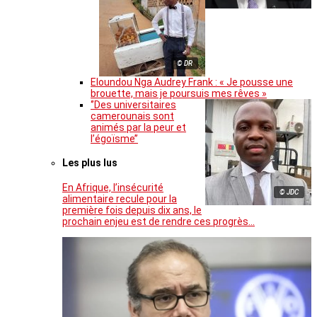
© DR
Eloundou Nga Audrey Frank : « Je pousse une
brouette, mais je poursuis mes rêves »
‘’Des universitaires
camerounais sont
animés par la peur et
l’égoïsme’’
Les plus lus
En Afrique, l’insécurité
© JDC
alimentaire recule pour la
première fois depuis dix ans, le
prochain enjeu est de rendre ces progrès…