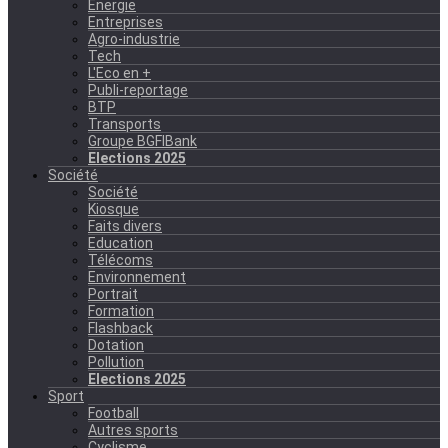
Energie
Entreprises
Agro-industrie
Tech
L'Eco en +
Publi-reportage
BTP
Transports
Groupe BGFIBank
Elections 2025
Société
Société
Kiosque
Faits divers
Education
Télécoms
Environnement
Portrait
Formation
Flashback
Dotation
Pollution
Elections 2025
Sport
Football
Autres sports
Cyclisme