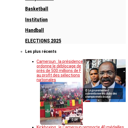
Basketball
Institution
Handball
ELECTIONS 2025
Les plus récents
Cameroun : la présidence
ordonne le déblocage de
près de 500 millions de F
au profit des sélections
nationales
© Le gouvernement
subventionne les clubs des
championnats locaux
© DR
Kickboxing : le Cameroun remporte 40 médailles