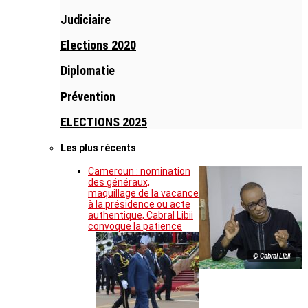
Judiciaire
Elections 2020
Diplomatie
Prévention
ELECTIONS 2025
Les plus récents
Cameroun : nomination
des généraux,
maquillage de la vacance
à la présidence ou acte
authentique, Cabral Libii
convoque la patience
© Cabral Libii