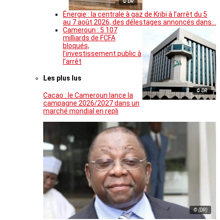
© DR
Énergie : la centrale à gaz de Kribi à l’arrêt du 5
au 7 août 2026, des délestages annoncés dans…
Cameroun : 5 107
milliards de FCFA
bloqués,
l’investissement public à
l’arrêt
Les plus lus
© DR
Cacao : le Cameroun lance la
campagne 2026/2027 dans un
marché mondial en repli
© (DR)