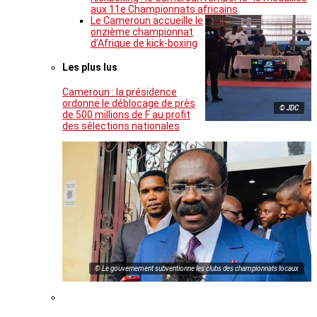
aux 11e Championnats africains
Le Cameroun accueille le
onzième championnat
d’Afrique de kick-boxing
Les plus lus
Cameroun : la présidence
ordonne le déblocage de près
© JDC
de 500 millions de F au profit
des sélections nationales
© Le gouvernement subventionne les clubs des championnats locaux