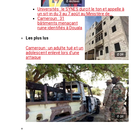
© Archives
Universités : le SYNES durcit le ton et appelle à
un sit-in du 3 au 7 août au Ministère de…
Cameroun : 31
bâtiments menaçant
ruine identifiés à Douala
Les plus lus
Cameroun : un adulte tué et un
adolescent enlevé lors d’une
© DR
attaque
© DR