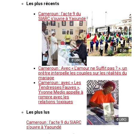
Les plus récents
Cameroun : l’acte 9 du
SIARC s’ouvre à Yaoundé
© DR
© (JDC)
Cameroun : Avec « L’amour ne Suffit pas ? », un
prêtre interpelle les couples sur les réalités du
mariage
Cameroun : avec « Les
Tendresses Fauves »,
Yvonne Medjo appelle à
rompre avec les
relations toxiques
Les plus lus
© (JDC)
Cameroun : l’acte 9 du SIARC
s’ouvre à Yaoundé