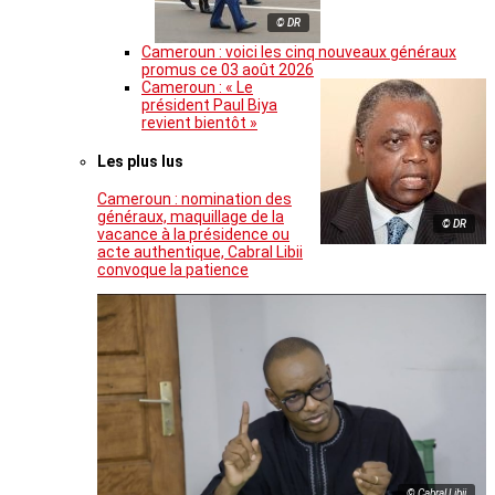
© DR
Cameroun : voici les cinq nouveaux généraux
promus ce 03 août 2026
Cameroun : « Le
président Paul Biya
revient bientôt »
Les plus lus
Cameroun : nomination des
généraux, maquillage de la
© DR
vacance à la présidence ou
acte authentique, Cabral Libii
convoque la patience
© Cabral Libii