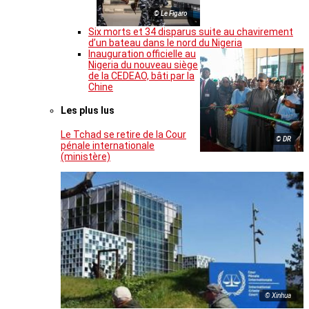
© Le Figaro
Six morts et 34 disparus suite au chavirement
d’un bateau dans le nord du Nigeria
Inauguration officielle au
Nigeria du nouveau siège
de la CEDEAO, bâti par la
Chine
Les plus lus
Le Tchad se retire de la Cour
© DR
pénale internationale
(ministère)
© Xinhua