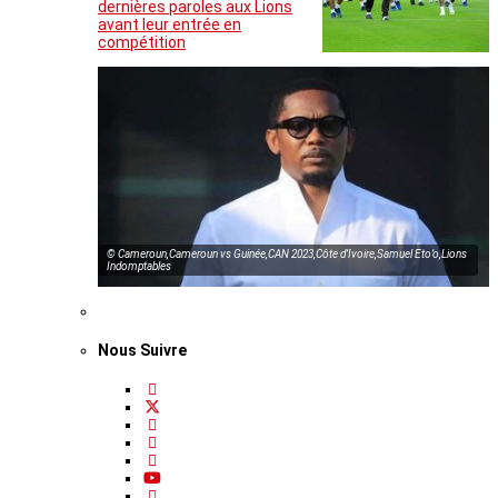
dernières paroles aux Lions
avant leur entrée en
compétition
© Cameroun,Cameroun vs Guinée,CAN 2023,Côte d’Ivoire,Samuel Eto’o,Lions
Indomptables
Nous Suivre