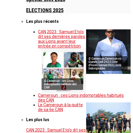
ELECTIONS 2025
Les plus récents
CAN 2023 : Samuel Eto’o
dit ses dernières paroles
aux Lions avant leur
entrée en compétition
© Cameroun,Cameroun vs
Guinée,CAN 2023,Côte
d’Ivoire,Samuel Eto’o,Lions
Indomptables
© Cameroun : ces Lions
indomptables habitués des
CAN
Cameroun : ces Lions indomptables habitués
des CAN
Le Cameroun à la quête
de sa 6e CAN
Les plus lus
CAN 2023 : Samuel Eto’o dit ses