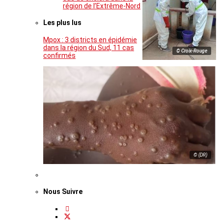
région de l’Extrême-Nord
Les plus lus
Mpox : 3 districts en épidémie
dans la région du Sud, 11 cas
© Croix-Rouge
confirmés
© (DR)
Nous Suivre