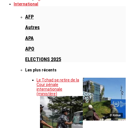
International
AFP
Autres
APA
APO
ELECTIONS 2025
Les plus récents
Le Tchad se retire de la
Cour pénale
internationale
(ministère)
© Xinhua