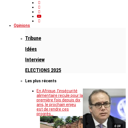
Opinions
Tribune
Idées
Interview
ELECTIONS 2025
Les plus récents
En Afrique, l’insécurité
alimentaire recule pour la
première fois depuis dix
ans, le prochain enjeu
est de rendre ces
progrès…
© DR