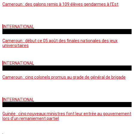
Cameroun : des galons remis à 109 élèves gendarmes à l’Est
INTERNATIONAL
mercredi - 10:50 GMT
Cameroun : début ce 05 août des finales nationales des jeux
universitaires
INTERNATIONAL
lundi - 16:32 GMT
Cameroun : cinq colonels promus au grade de général de brigade
INTERNATIONAL
mardi - 15:43 GMT
Guinée : cinq nouveaux ministres font leur entrée au gouvernement
lors d’un remaniement partiel