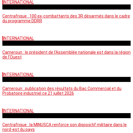
INTERNATIONAL
mardi - 15:39 GMT
Centrafrique : 100 ex-combattants des 3R désarmés dans le cadre
du programme DDRR
INTERNATIONAL
vendredi - 14:20 GMT
Cameroun : le président de l’Assemblée nationale est dans la région
de l’Ouest
INTERNATIONAL
mardi - 06:36 GMT
Cameroun : publication des résultats du Bac Commercial et du
Probatoire industriel ce 21 juillet 2026
INTERNATIONAL
vendredi - 06:59 GMT
Centrafrique : la MINUSCA renforce son dispositif militaire dans le
nord-est du pays