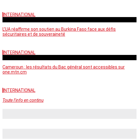
INTERNATIONAL
vendredi - 06:58 GMT
L’UA réaffirme son soutien au Burkina Faso face aux défis
sécuritaires et de souveraineté
INTERNATIONAL
mercredi - 10:46 GMT
Cameroun : les résultats du Bac général sont accessibles sur
one.mtn.cm
INTERNATIONAL
Toute l’info en continu