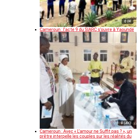
© DR
Cameroun : l’acte 9 du SIARC s’ouvre à Yaoundé
© (JDC)
Cameroun : Avec « L’amour ne Suffit pas ? », un
prêtre interpelle les couples sur les réalités du