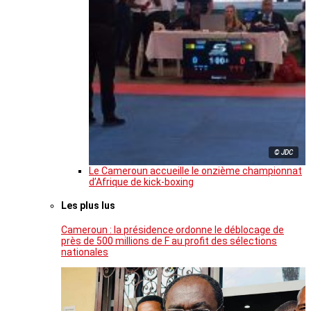
© JDC
Le Cameroun accueille le onzième championnat
d’Afrique de kick-boxing
Les plus lus
Cameroun : la présidence ordonne le déblocage de
près de 500 millions de F au profit des sélections
nationales