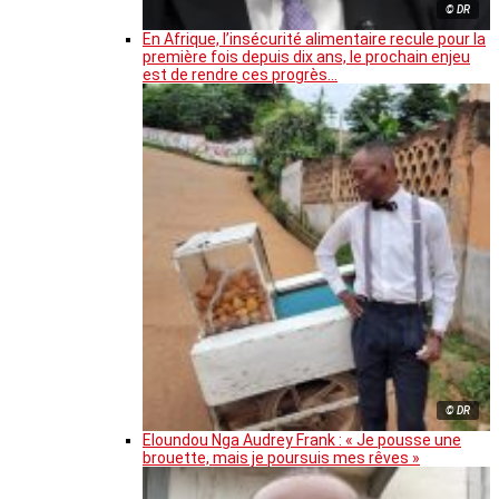
© DR
En Afrique, l’insécurité alimentaire recule pour la
première fois depuis dix ans, le prochain enjeu
est de rendre ces progrès…
© DR
Eloundou Nga Audrey Frank : « Je pousse une
brouette, mais je poursuis mes rêves »