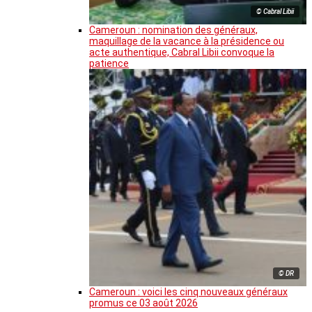
© Cabral Libii
Cameroun : nomination des généraux,
maquillage de la vacance à la présidence ou
acte authentique, Cabral Libii convoque la
patience
© DR
Cameroun : voici les cinq nouveaux généraux
promus ce 03 août 2026