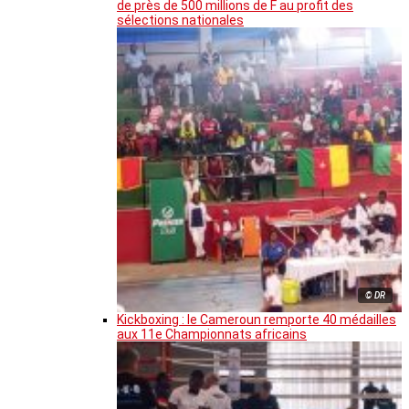
de près de 500 millions de F au profit des
sélections nationales
© DR
Kickboxing : le Cameroun remporte 40 médailles
aux 11e Championnats africains