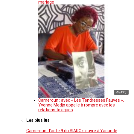
mariage
© (JDC)
Cameroun : avec « Les Tendresses Fauves »,
Yvonne Medjo appelle à rompre avec les
relations toxiques
Les plus lus
Cameroun : l’acte 9 du SIARC s’ouvre à Yaoundé