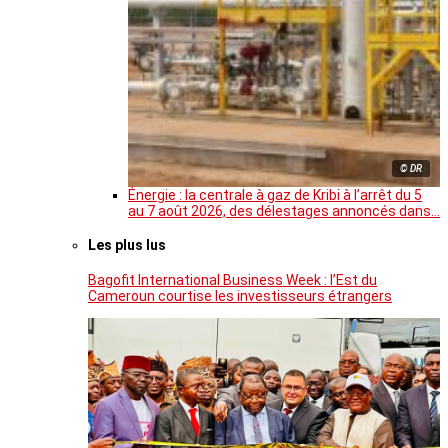
© DR
Énergie : la centrale à gaz de Kribi à l’arrêt du 5
au 7 août 2026, des délestages annoncés dans…
Les plus lus
Bagofit International Business Week : l’Est du
Cameroun courtise les investisseurs étrangers