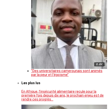
© JDC
‘’Des universitaires camerounais sont animés
par la peur et l’égoïsme’’
Les plus lus
En Afrique, l’insécurité alimentaire recule pour la
première fois depuis dix ans, le prochain enjeu est de
rendre ces progrès…