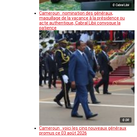
© Cabral Libii
Cameroun : nomination des généraux,
maquillage de la vacance à la présidence ou
acte authentique, Cabral Libii convoque la
patience
© DR
Cameroun : voici les cinq nouveaux généraux
promus ce 03 août 2026