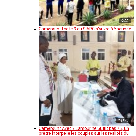
© DR
Cameroun : l’acte 9 du SIARC s’ouvre à Yaoundé
© (JDC)
Cameroun : Avec « L’amour ne Suffit pas ? », un
prêtre interpelle les couples sur les réalités du