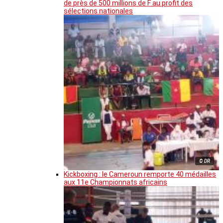
de près de 500 millions de F au profit des
sélections nationales
© DR
Kickboxing : le Cameroun remporte 40 médailles
aux 11e Championnats africains