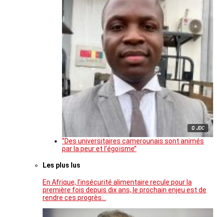
© JDC
‘’Des universitaires camerounais sont animés
par la peur et l’égoïsme’’
Les plus lus
En Afrique, l’insécurité alimentaire recule pour la
première fois depuis dix ans, le prochain enjeu est de
rendre ces progrès…