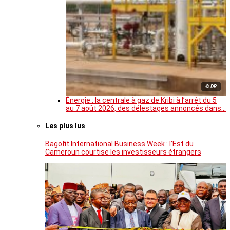
© DR
Énergie : la centrale à gaz de Kribi à l’arrêt du 5
au 7 août 2026, des délestages annoncés dans…
Les plus lus
Bagofit International Business Week : l’Est du
Cameroun courtise les investisseurs étrangers