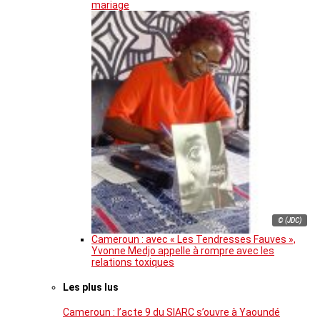
mariage
© (JDC)
Cameroun : avec « Les Tendresses Fauves »,
Yvonne Medjo appelle à rompre avec les
relations toxiques
Les plus lus
Cameroun : l’acte 9 du SIARC s’ouvre à Yaoundé