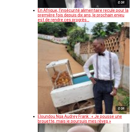
© DR
En Afrique, l’insécurité alimentaire recule pour la
première fois depuis dix ans, le prochain enjeu
est de rendre ces progrès…
© DR
Eloundou Nga Audrey Frank : « Je pousse une
brouette, mais je poursuis mes rêves »