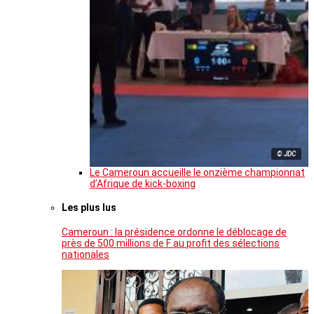
© JDC
Le Cameroun accueille le onzième championnat
d’Afrique de kick-boxing
Les plus lus
Cameroun : la présidence ordonne le déblocage de
près de 500 millions de F au profit des sélections
nationales