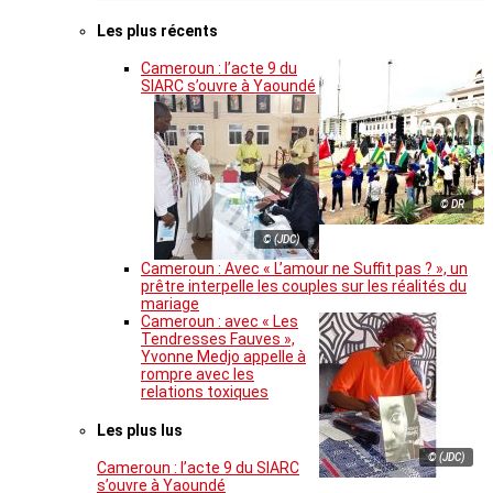
Les plus récents
Cameroun : l’acte 9 du
SIARC s’ouvre à Yaoundé
© DR
© (JDC)
Cameroun : Avec « L’amour ne Suffit pas ? », un
prêtre interpelle les couples sur les réalités du
mariage
Cameroun : avec « Les
Tendresses Fauves »,
Yvonne Medjo appelle à
rompre avec les
relations toxiques
Les plus lus
© (JDC)
Cameroun : l’acte 9 du SIARC
s’ouvre à Yaoundé