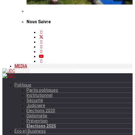
Nous Suivre
MEDIA
PEOPLE
Politique
Partis politiques
Institutionnel
Sécurité
Judiciaire
Elections 2020
Diplomatie
Prévention
Elections 2025
Eco et Business