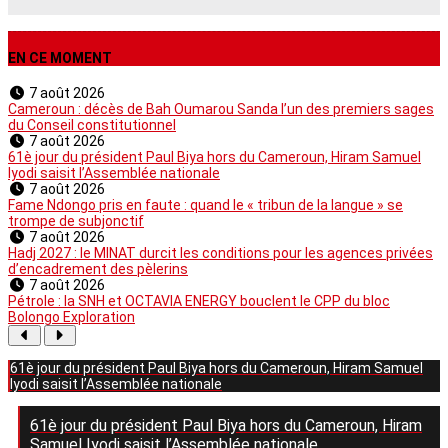
EN CE MOMENT
7 août 2026
Cameroun : décès de Bah Oumarou Sanda l’un des premiers sages
du Conseil constitutionnel
7 août 2026
61è jour du président Paul Biya hors du Cameroun, Hiram Samuel
Iyodi saisit l’Assemblée nationale
7 août 2026
Fame Ndongo pris en faute : quand le « tribun de la langue » se
trompe de subjonctif
7 août 2026
Hadj 2027 : le MINAT durcit les conditions pour les agences privées
d’encadrement des pèlerins
7 août 2026
Pétrole : la SNH et OCTAVIA ENERGY bouclent le CPP du bloc
Bolongo Exploration
61è jour du président Paul Biya hors du Cameroun, Hiram Samuel
Iyodi saisit l’Assemblée nationale
61è jour du président Paul Biya hors du Cameroun, Hiram
Samuel Iyodi saisit l’Assemblée nationale