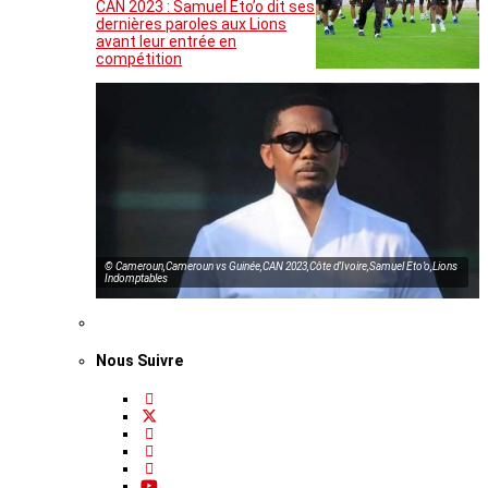
CAN 2023 : Samuel Eto’o dit ses
dernières paroles aux Lions
avant leur entrée en
compétition
© Cameroun,Cameroun vs Guinée,CAN 2023,Côte d’Ivoire,Samuel Eto’o,Lions
Indomptables
Nous Suivre