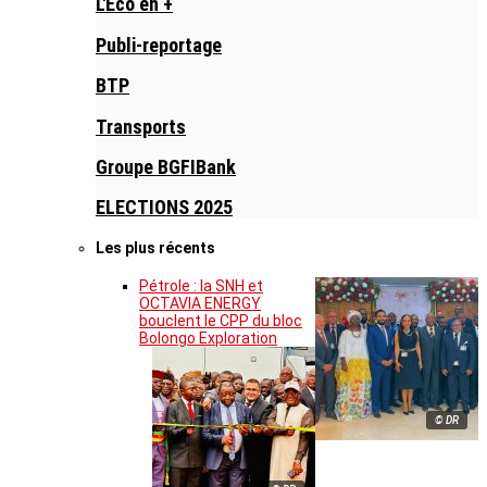
L'Eco en +
Publi-reportage
BTP
Transports
Groupe BGFIBank
ELECTIONS 2025
Les plus récents
Pétrole : la SNH et
OCTAVIA ENERGY
bouclent le CPP du bloc
Bolongo Exploration
© DR