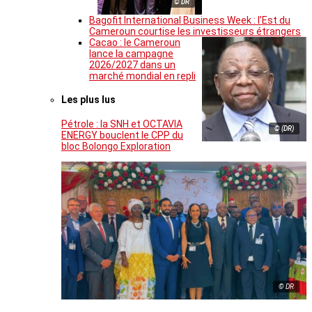
© DR
Bagofit International Business Week : l’Est du
Cameroun courtise les investisseurs étrangers
Cacao : le Cameroun
lance la campagne
2026/2027 dans un
marché mondial en repli
Les plus lus
Pétrole : la SNH et OCTAVIA
© (DR)
ENERGY bouclent le CPP du
bloc Bolongo Exploration
© DR