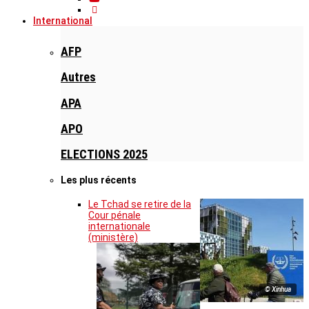
International
AFP
Autres
APA
APO
ELECTIONS 2025
Les plus récents
Le Tchad se retire de la
Cour pénale
internationale
(ministère)
© Xinhua