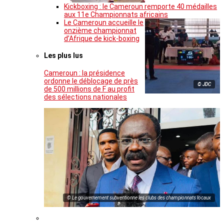
Kickboxing : le Cameroun remporte 40 médailles
aux 11e Championnats africains
Le Cameroun accueille le
onzième championnat
d’Afrique de kick-boxing
Les plus lus
Cameroun : la présidence
ordonne le déblocage de près
© JDC
de 500 millions de F au profit
des sélections nationales
© Le gouvernement subventionne les clubs des championnats locaux