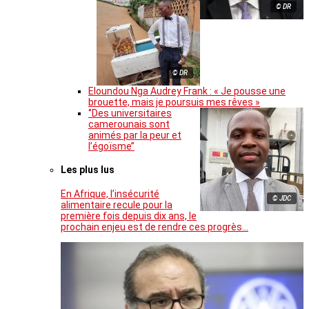
© DR
© DR
Eloundou Nga Audrey Frank : « Je pousse une
brouette, mais je poursuis mes rêves »
‘’Des universitaires
camerounais sont
animés par la peur et
l’égoïsme’’
Les plus lus
En Afrique, l’insécurité
© JDC
alimentaire recule pour la
première fois depuis dix ans, le
prochain enjeu est de rendre ces progrès…