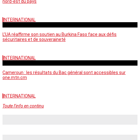
nord-est du pays
INTERNATIONAL
vendredi - 06:58 GMT
L’UA réaffirme son soutien au Burkina Faso face aux défis
sécuritaires et de souveraineté
INTERNATIONAL
mercredi - 10:46 GMT
Cameroun : les résultats du Bac général sont accessibles sur
one.mtn.cm
INTERNATIONAL
Toute l’info en continu