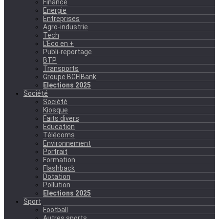
Finance
Energie
Entreprises
Agro-industrie
Tech
L'Eco en +
Publi-reportage
BTP
Transports
Groupe BGFIBank
Elections 2025
Société
Société
Kiosque
Faits divers
Education
Télécoms
Environnement
Portrait
Formation
Flashback
Dotation
Pollution
Elections 2025
Sport
Football
Autres sports