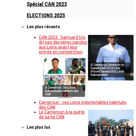
Spécial CAN 2023
ELECTIONS 2025
Les plus récents
CAN 2023 : Samuel Eto’o
dit ses dernières paroles
aux Lions avant leur
entrée en compétition
© Cameroun,Cameroun vs
Guinée,CAN 2023,Côte
d’Ivoire,Samuel Eto’o,Lions
Indomptables
© Cameroun : ces Lions
indomptables habitués des
CAN
Cameroun : ces Lions indomptables habitués
des CAN
Le Cameroun à la quête
de sa 6e CAN
Les plus lus