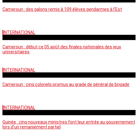
Cameroun : des galons remis à 109 élèves gendarmes à l’Est
INTERNATIONAL
mercredi - 10:50 GMT
Cameroun : début ce 05 août des finales nationales des jeux
universitaires
INTERNATIONAL
lundi - 16:32 GMT
Cameroun : cinq colonels promus au grade de général de brigade
INTERNATIONAL
mardi - 15:43 GMT
Guinée : cinq nouveaux ministres font leur entrée au gouvernement
lors d’un remaniement partiel