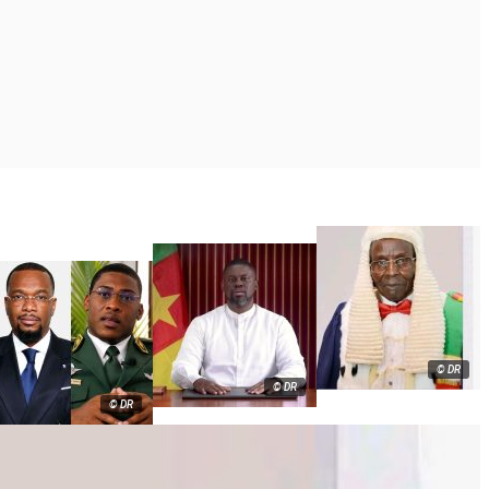
© DR
© DR
© DR