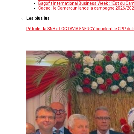
Bagofit International Business Week : l’Est du Ca
Cacao : le Cameroun lance la campagne 2026/202
Les plus lus
Pétrole : la SNH et OCTAVIA ENERGY bouclent le CPP du 