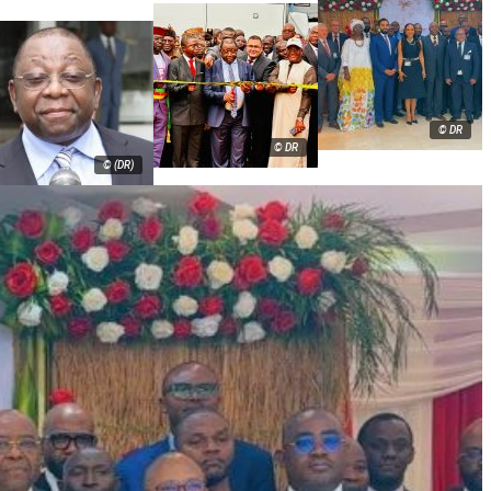
© DR
© DR
© (DR)