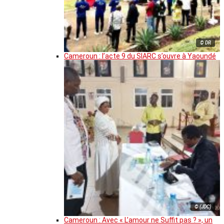
© DR
Cameroun : l’acte 9 du SIARC s’ouvre à Yaoundé
© (JDC)
Cameroun : Avec « L’amour ne Suffit pas ? », un