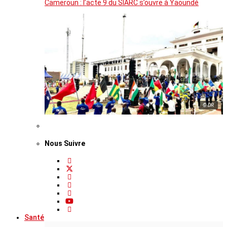
Cameroun : l’acte 9 du SIARC s’ouvre à Yaoundé
© DR
Nous Suivre
Santé