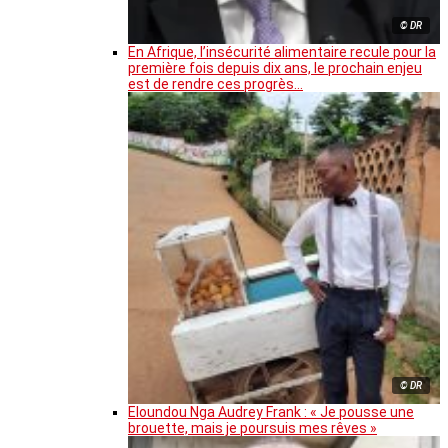
© DR
En Afrique, l’insécurité alimentaire recule pour la
première fois depuis dix ans, le prochain enjeu
est de rendre ces progrès…
© DR
Eloundou Nga Audrey Frank : « Je pousse une
brouette, mais je poursuis mes rêves »