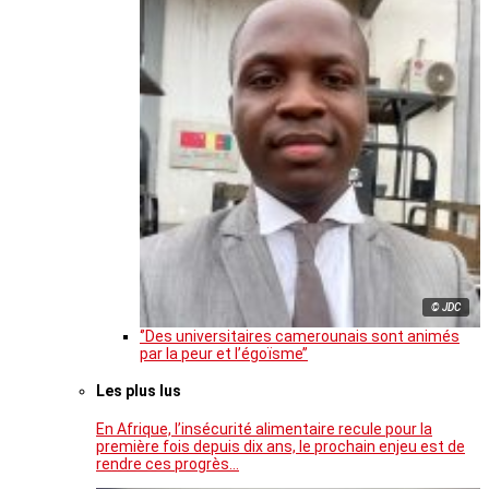
© JDC
‘’Des universitaires camerounais sont animés
par la peur et l’égoïsme’’
Les plus lus
En Afrique, l’insécurité alimentaire recule pour la
première fois depuis dix ans, le prochain enjeu est de
rendre ces progrès…