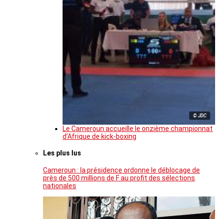
© JDC
Le Cameroun accueille le onzième championnat
d’Afrique de kick-boxing
Les plus lus
Cameroun : la présidence ordonne le déblocage de
près de 500 millions de F au profit des sélections
nationales