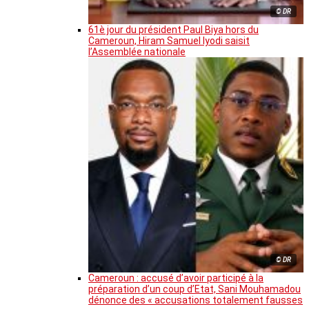
© DR
61è jour du président Paul Biya hors du
Cameroun, Hiram Samuel Iyodi saisit
l’Assemblée nationale
© DR
Cameroun : accusé d’avoir participé à la
préparation d’un coup d’Etat, Sani Mouhamadou
dénonce des « accusations totalement fausses