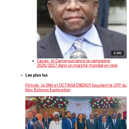
© (DR)
Cacao : le Cameroun lance la campagne
2026/2027 dans un marché mondial en repli
Les plus lus
Pétrole : la SNH et OCTAVIA ENERGY bouclent le CPP du
bloc Bolongo Exploration