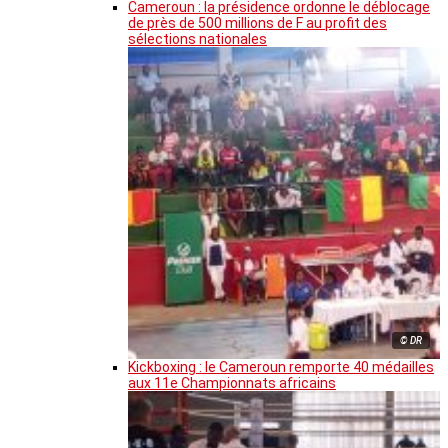
Cameroun : la présidence ordonne le déblocage
de près de 500 millions de F au profit des
sélections nationales
© DR
Kickboxing : le Cameroun remporte 40 médailles
aux 11e Championnats africains