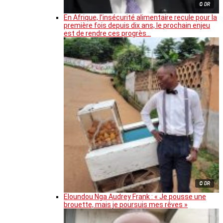
© DR
En Afrique, l’insécurité alimentaire recule pour la
première fois depuis dix ans, le prochain enjeu
est de rendre ces progrès…
© DR
Eloundou Nga Audrey Frank : « Je pousse une
brouette, mais je poursuis mes rêves »