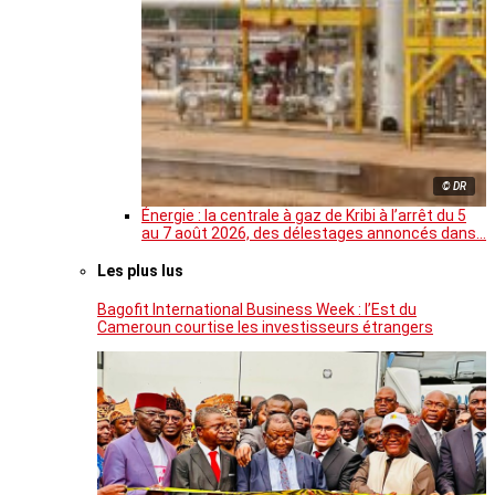
© DR
Énergie : la centrale à gaz de Kribi à l’arrêt du 5
au 7 août 2026, des délestages annoncés dans…
Les plus lus
Bagofit International Business Week : l’Est du
Cameroun courtise les investisseurs étrangers