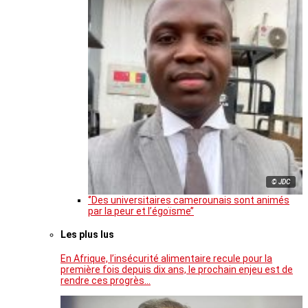
© JDC
‘’Des universitaires camerounais sont animés
par la peur et l’égoïsme’’
Les plus lus
En Afrique, l’insécurité alimentaire recule pour la
première fois depuis dix ans, le prochain enjeu est de
rendre ces progrès…