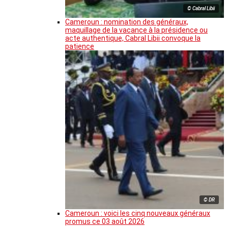
© Cabral Libii
Cameroun : nomination des généraux,
maquillage de la vacance à la présidence ou
acte authentique, Cabral Libii convoque la
patience
© DR
Cameroun : voici les cinq nouveaux généraux
promus ce 03 août 2026