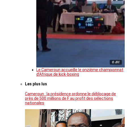
© JDC
Le Cameroun accueille le onzième championnat
d’Afrique de kick-boxing
Les plus lus
Cameroun : la présidence ordonne le déblocage de
près de 500 millions de F au profit des sélections
nationales