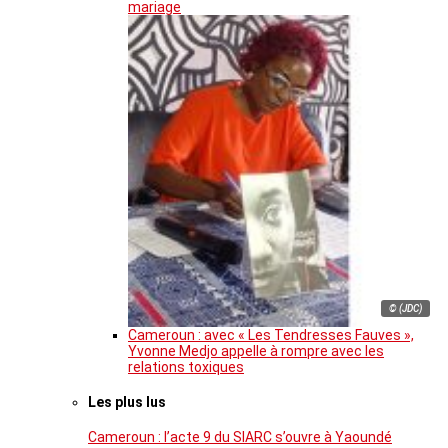
mariage
© (JDC)
Cameroun : avec « Les Tendresses Fauves »,
Yvonne Medjo appelle à rompre avec les
relations toxiques
Les plus lus
Cameroun : l’acte 9 du SIARC s’ouvre à Yaoundé