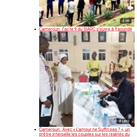
© DR
Cameroun : l’acte 9 du SIARC s’ouvre à Yaoundé
© (JDC)
Cameroun : Avec « L’amour ne Suffit pas ? », un
prêtre interpelle les couples sur les réalités du