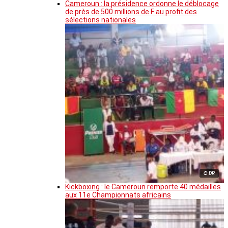
Cameroun : la présidence ordonne le déblocage
de près de 500 millions de F au profit des
sélections nationales
© DR
Kickboxing : le Cameroun remporte 40 médailles
aux 11e Championnats africains