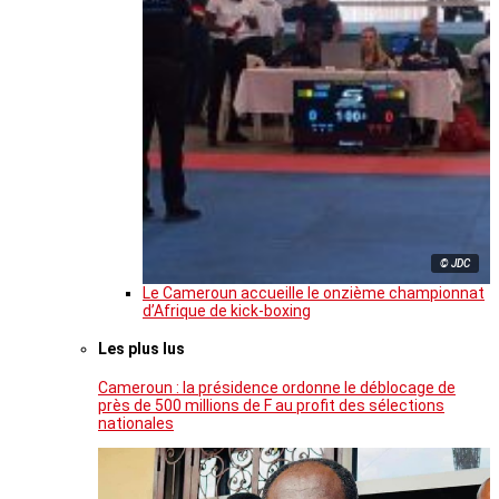
© JDC
Le Cameroun accueille le onzième championnat
d’Afrique de kick-boxing
Les plus lus
Cameroun : la présidence ordonne le déblocage de
près de 500 millions de F au profit des sélections
nationales