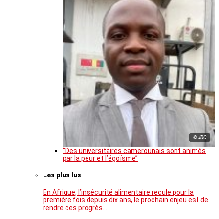
© JDC
‘’Des universitaires camerounais sont animés
par la peur et l’égoïsme’’
Les plus lus
En Afrique, l’insécurité alimentaire recule pour la
première fois depuis dix ans, le prochain enjeu est de
rendre ces progrès…