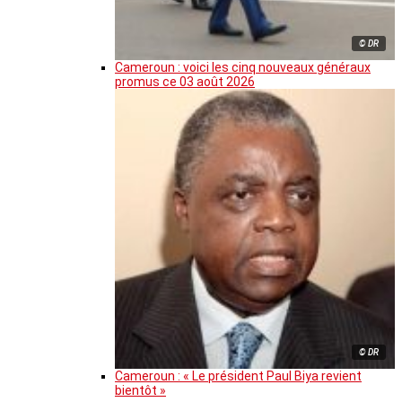
© DR
Cameroun : voici les cinq nouveaux généraux
promus ce 03 août 2026
© DR
Cameroun : « Le président Paul Biya revient
bientôt »