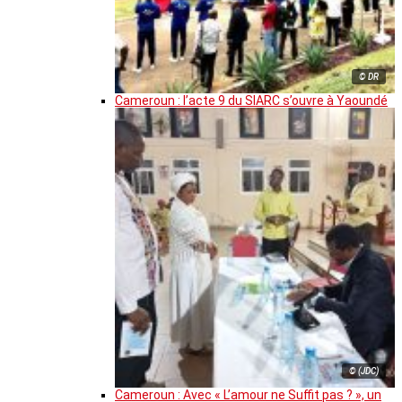
© DR
Cameroun : l’acte 9 du SIARC s’ouvre à Yaoundé
© (JDC)
Cameroun : Avec « L’amour ne Suffit pas ? », un