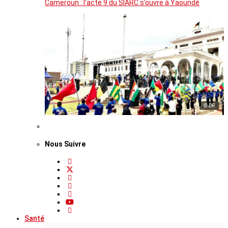
Cameroun : l’acte 9 du SIARC s’ouvre à Yaoundé
© DR
Nous Suivre
Santé