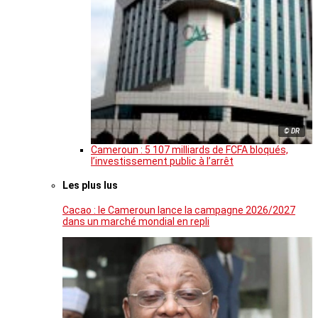
© DR
Cameroun : 5 107 milliards de FCFA bloqués,
l’investissement public à l’arrêt
Les plus lus
Cacao : le Cameroun lance la campagne 2026/2027
dans un marché mondial en repli