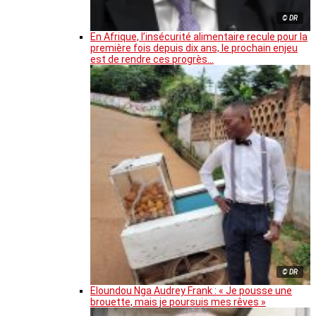
© DR
En Afrique, l’insécurité alimentaire recule pour la
première fois depuis dix ans, le prochain enjeu
est de rendre ces progrès…
© DR
Eloundou Nga Audrey Frank : « Je pousse une
brouette, mais je poursuis mes rêves »