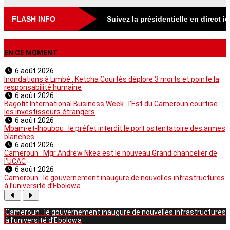
FLASH INFO
Suivez la présidentielle en direct i
EN CE MOMENT
6 août 2026
Inondations à Limbé : Ketcha Courtès déplore 3 morts et pointe la
responsabilité humaine
6 août 2026
Bagofit International Business Week : l’Est du Cameroun courtise
les investisseurs étrangers
6 août 2026
Mbam-et-Inoubou : le préfet interdit le port ostentatoire des armes
blanches
6 août 2026
Cameroun : Mgr Andrew Nkea est le nouveau Grand chancelier de
l’UCAC
6 août 2026
Cameroun : le gouvernement inaugure de nouvelles infrastructures
à l’université d’Ebolowa
Cameroun : le gouvernement inaugure de nouvelles infrastructures
à l’université d’Ebolowa