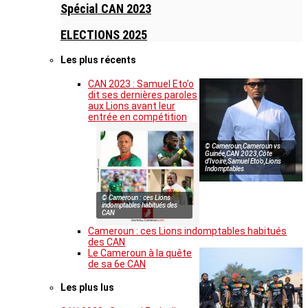
Spécial CAN 2023
ELECTIONS 2025
Les plus récents
CAN 2023 : Samuel Eto’o
dit ses dernières paroles
aux Lions avant leur
entrée en compétition
© Cameroun,Cameroun vs
Guinée,CAN 2023,Côte
d’Ivoire,Samuel Eto’o,Lions
Indomptables
© Cameroun : ces Lions
indomptables habitués des
CAN
Cameroun : ces Lions indomptables habitués
des CAN
Le Cameroun à la quête
de sa 6e CAN
Les plus lus