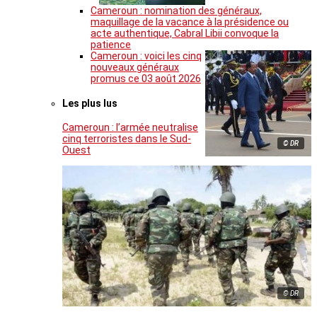
Cameroun : nomination des généraux,
maquillage de la vacance à la présidence ou
acte authentique, Cabral Libii convoque la
patience
Cameroun : voici les cinq
nouveaux généraux
promus ce 03 août 2026
Les plus lus
Cameroun : l’armée neutralise
cinq terroristes dans le Sud-
© DR
Ouest
© DR