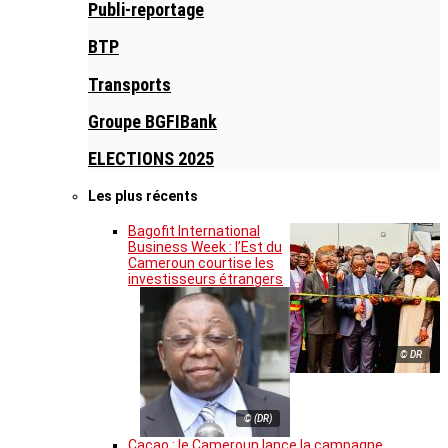
Publi-reportage
BTP
Transports
Groupe BGFIBank
ELECTIONS 2025
Les plus récents
Bagofit International
Business Week : l’Est du
Cameroun courtise les
investisseurs étrangers
© DR
© (DR)
Cacao : le Cameroun lance la campagne