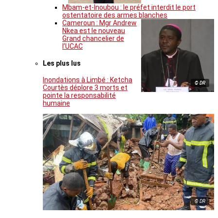
Mbam-et-Inoubou : le préfet interdit le port
ostentatoire des armes blanches
Cameroun : Mgr Andrew
Nkea est le nouveau
Grand chancelier de
l’UCAC
Les plus lus
Inondations à Limbé : Ketcha
© DR
Courtès déplore 3 morts et
pointe la responsabilité
humaine
© DR