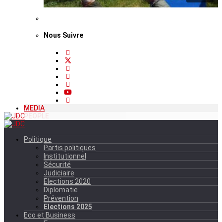
Nous Suivre
MEDIA
PEOPLE
Politique
Partis politiques
Institutionnel
Sécurité
Judiciaire
Elections 2020
Diplomatie
Prévention
Elections 2025
Eco et Business