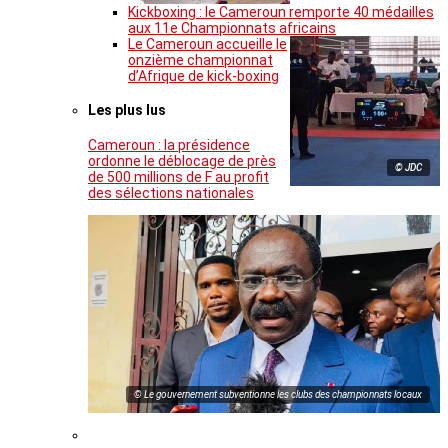
Kickboxing : le Cameroun remporte 40 médailles
aux 11e Championnats africains
Le Cameroun accueille le
onzième championnat
d’Afrique de kick-boxing
Les plus lus
Cameroun : la présidence
ordonne le déblocage de près
© JDC
de 500 millions de F au profit
des sélections nationales
© Le gouvernement subventionne les clubs des championnats locaux