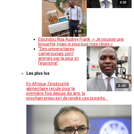
© DR
© DR
Eloundou Nga Audrey Frank : « Je pousse une
brouette, mais je poursuis mes rêves »
‘’Des universitaires
camerounais sont
animés par la peur et
l’égoïsme’’
Les plus lus
En Afrique, l’insécurité
© JDC
alimentaire recule pour la
première fois depuis dix ans, le
prochain enjeu est de rendre ces progrès…