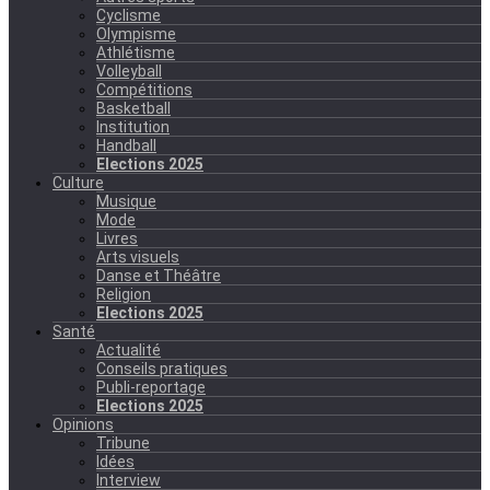
Cyclisme
Olympisme
Athlétisme
Volleyball
Compétitions
Basketball
Institution
Handball
Elections 2025
Culture
Musique
Mode
Livres
Arts visuels
Danse et Théâtre
Religion
Elections 2025
Santé
Actualité
Conseils pratiques
Publi-reportage
Elections 2025
Opinions
Tribune
Idées
Interview