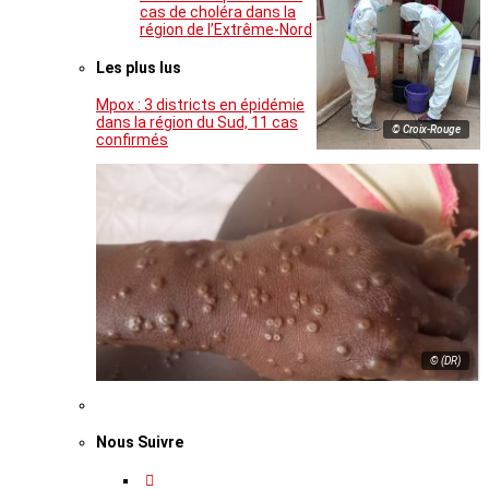
cas de choléra dans la
région de l’Extrême-Nord
Les plus lus
Mpox : 3 districts en épidémie
dans la région du Sud, 11 cas
© Croix-Rouge
confirmés
© (DR)
Nous Suivre