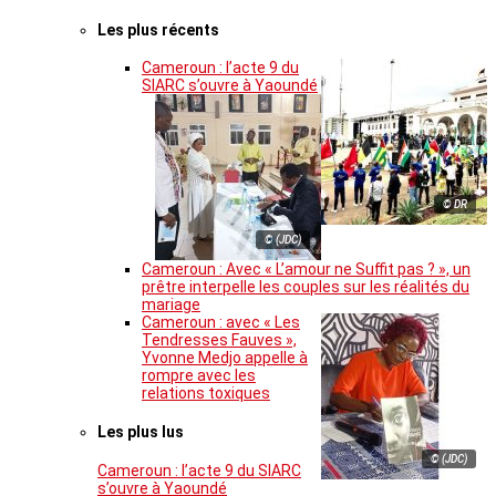
Les plus récents
Cameroun : l’acte 9 du
SIARC s’ouvre à Yaoundé
© DR
© (JDC)
Cameroun : Avec « L’amour ne Suffit pas ? », un
prêtre interpelle les couples sur les réalités du
mariage
Cameroun : avec « Les
Tendresses Fauves »,
Yvonne Medjo appelle à
rompre avec les
relations toxiques
Les plus lus
© (JDC)
Cameroun : l’acte 9 du SIARC
s’ouvre à Yaoundé