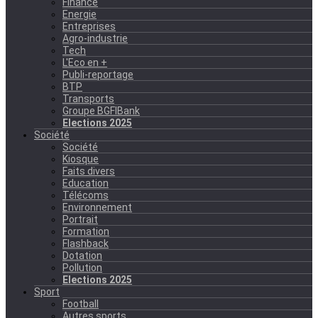
Finance
Energie
Entreprises
Agro-industrie
Tech
L'Eco en +
Publi-reportage
BTP
Transports
Groupe BGFIBank
Elections 2025
Société
Société
Kiosque
Faits divers
Education
Télécoms
Environnement
Portrait
Formation
Flashback
Dotation
Pollution
Elections 2025
Sport
Football
Autres sports