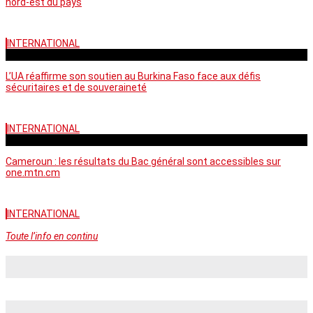
nord-est du pays
INTERNATIONAL
vendredi - 06:58 GMT
L’UA réaffirme son soutien au Burkina Faso face aux défis
sécuritaires et de souveraineté
INTERNATIONAL
mercredi - 10:46 GMT
Cameroun : les résultats du Bac général sont accessibles sur
one.mtn.cm
INTERNATIONAL
Toute l’info en continu