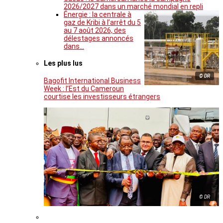
2026/2027 dans un marché mondial en repli
Énergie : la centrale à
gaz de Kribi à l’arrêt du 5
au 7 août 2026, des
délestages annoncés
dans…
Les plus lus
© DR
Bagofit International Business
Week : l’Est du Cameroun
courtise les investisseurs étrangers
© DR