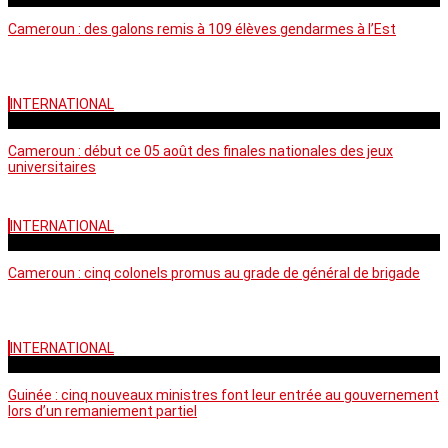
Cameroun : des galons remis à 109 élèves gendarmes à l’Est
INTERNATIONAL
mercredi - 10:50 GMT
Cameroun : début ce 05 août des finales nationales des jeux
universitaires
INTERNATIONAL
lundi - 16:32 GMT
Cameroun : cinq colonels promus au grade de général de brigade
INTERNATIONAL
mardi - 15:43 GMT
Guinée : cinq nouveaux ministres font leur entrée au gouvernement
lors d’un remaniement partiel