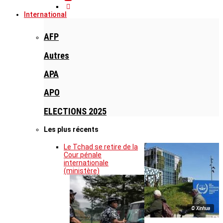
International
AFP
Autres
APA
APO
ELECTIONS 2025
Les plus récents
Le Tchad se retire de la
Cour pénale
internationale
(ministère)
© Xinhua