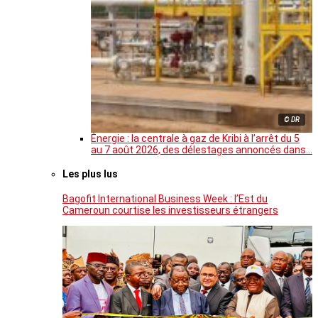
© DR
Énergie : la centrale à gaz de Kribi à l’arrêt du 5
au 7 août 2026, des délestages annoncés dans…
Les plus lus
Bagofit International Business Week : l’Est du
Cameroun courtise les investisseurs étrangers