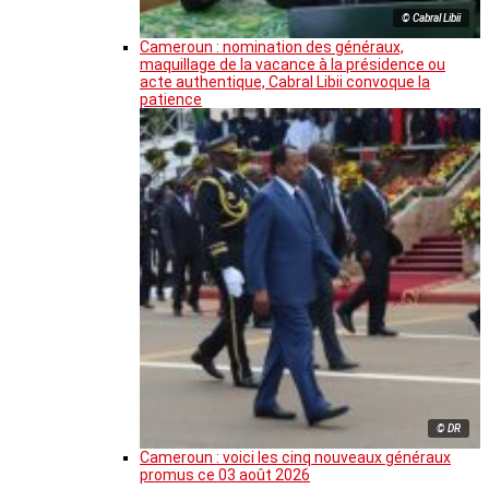
© Cabral Libii
Cameroun : nomination des généraux,
maquillage de la vacance à la présidence ou
acte authentique, Cabral Libii convoque la
patience
© DR
Cameroun : voici les cinq nouveaux généraux
promus ce 03 août 2026