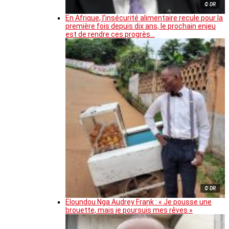
© DR
En Afrique, l’insécurité alimentaire recule pour la
première fois depuis dix ans, le prochain enjeu
est de rendre ces progrès…
© DR
Eloundou Nga Audrey Frank : « Je pousse une
brouette, mais je poursuis mes rêves »