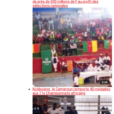
de près de 500 millions de F au profit des
sélections nationales
© DR
Kickboxing : le Cameroun remporte 40 médailles
aux 11e Championnats africains