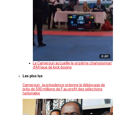
© JDC
Le Cameroun accueille le onzième championnat
d’Afrique de kick-boxing
Les plus lus
Cameroun : la présidence ordonne le déblocage de
près de 500 millions de F au profit des sélections
nationales