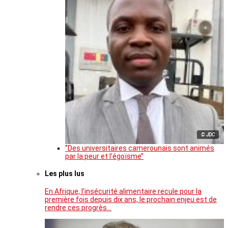
© JDC
‘’Des universitaires camerounais sont animés
par la peur et l’égoïsme’’
Les plus lus
En Afrique, l’insécurité alimentaire recule pour la
première fois depuis dix ans, le prochain enjeu est de
rendre ces progrès…