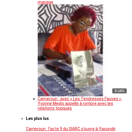
mariage
© (JDC)
Cameroun : avec « Les Tendresses Fauves »,
Yvonne Medjo appelle à rompre avec les
relations toxiques
Les plus lus
Cameroun : l’acte 9 du SIARC s’ouvre à Yaoundé