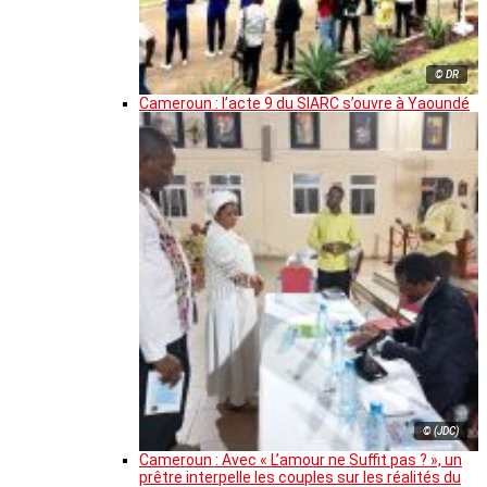
© DR
Cameroun : l’acte 9 du SIARC s’ouvre à Yaoundé
© (JDC)
Cameroun : Avec « L’amour ne Suffit pas ? », un
prêtre interpelle les couples sur les réalités du