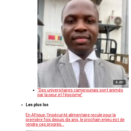
© JDC
‘’Des universitaires camerounais sont animés
par la peur et l’égoïsme’’
Les plus lus
En Afrique, l’insécurité alimentaire recule pour la
première fois depuis dix ans, le prochain enjeu est de
rendre ces progrès…