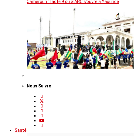
Cameroun : l’acte 9 du SIARC s’ouvre à Yaoundé
© DR
Nous Suivre
Santé