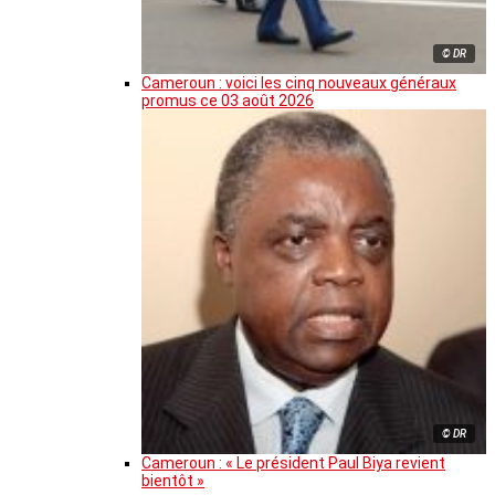
© DR
Cameroun : voici les cinq nouveaux généraux
promus ce 03 août 2026
© DR
Cameroun : « Le président Paul Biya revient
bientôt »