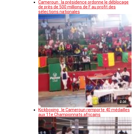
Cameroun : la présidence ordonne le déblocage
de près de 500 millions de F au profit des
sélections nationales
© DR
Kickboxing : le Cameroun remporte 40 médailles
aux 11e Championnats africains