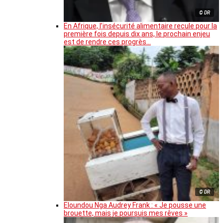
© DR
En Afrique, l’insécurité alimentaire recule pour la
première fois depuis dix ans, le prochain enjeu
est de rendre ces progrès…
© DR
Eloundou Nga Audrey Frank : « Je pousse une
brouette, mais je poursuis mes rêves »