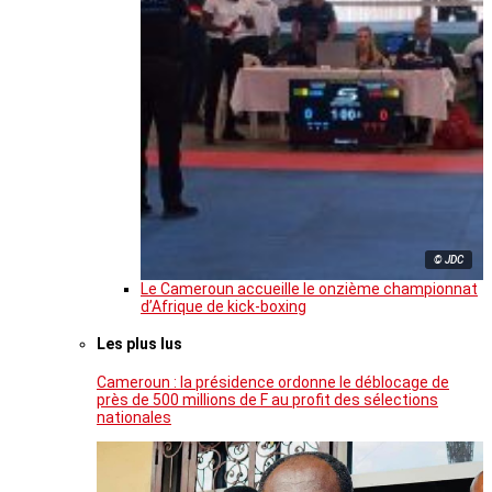
© JDC
Le Cameroun accueille le onzième championnat
d’Afrique de kick-boxing
Les plus lus
Cameroun : la présidence ordonne le déblocage de
près de 500 millions de F au profit des sélections
nationales