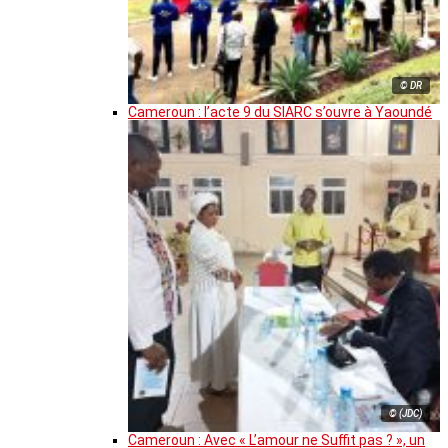
© DR
Cameroun : l’acte 9 du SIARC s’ouvre à Yaoundé
© (JDC)
Cameroun : Avec « L’amour ne Suffit pas ? », un