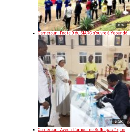
© DR
Cameroun : l’acte 9 du SIARC s’ouvre à Yaoundé
© (JDC)
Cameroun : Avec « L’amour ne Suffit pas ? », un