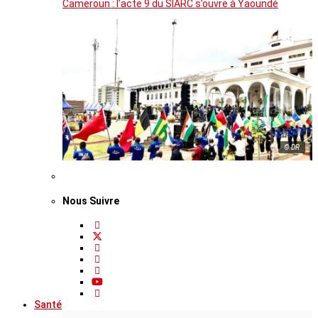
Cameroun : l’acte 9 du SIARC s’ouvre à Yaoundé
© DR
Nous Suivre
Santé