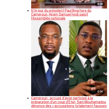
© DR
61è jour du président Paul Biya hors du
Cameroun, Hiram Samuel Iyodi saisit
l’Assemblée nationale
© DR
Cameroun : accusé d’avoir participé à la
préparation d’un coup d’Etat, Sani Mouhamadou
dénonce des « accusations totalement fausses