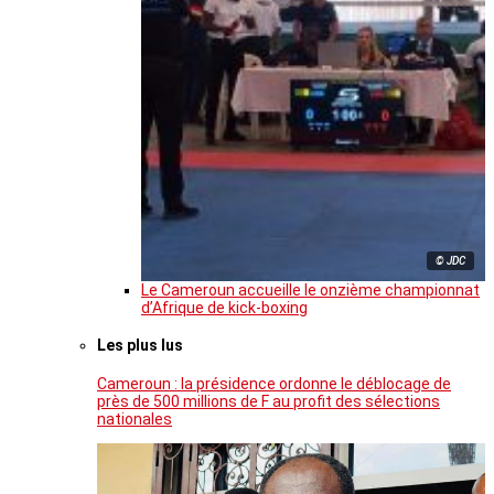
© JDC
Le Cameroun accueille le onzième championnat
d’Afrique de kick-boxing
Les plus lus
Cameroun : la présidence ordonne le déblocage de
près de 500 millions de F au profit des sélections
nationales