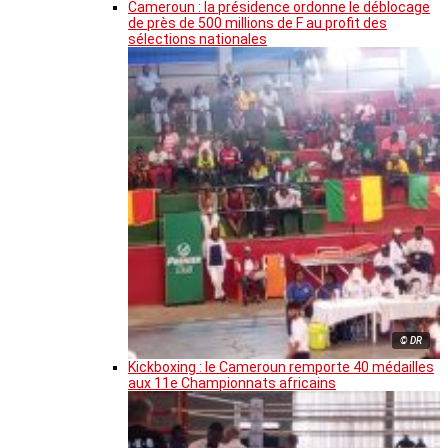
Cameroun : la présidence ordonne le déblocage
de près de 500 millions de F au profit des
sélections nationales
© DR
Kickboxing : le Cameroun remporte 40 médailles
aux 11e Championnats africains