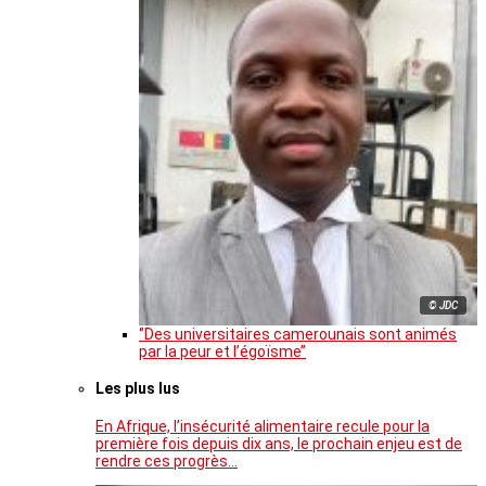
© JDC
‘’Des universitaires camerounais sont animés
par la peur et l’égoïsme’’
Les plus lus
En Afrique, l’insécurité alimentaire recule pour la
première fois depuis dix ans, le prochain enjeu est de
rendre ces progrès…