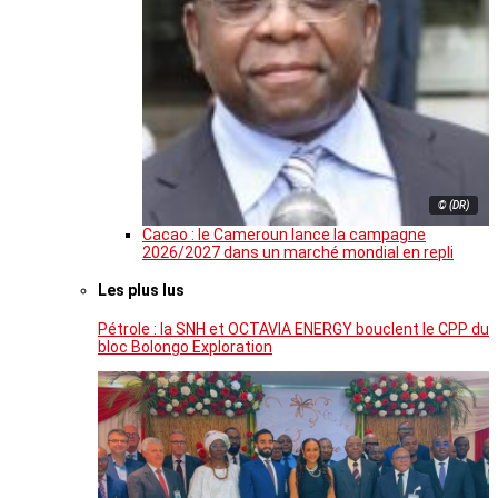
© (DR)
Cacao : le Cameroun lance la campagne
2026/2027 dans un marché mondial en repli
Les plus lus
Pétrole : la SNH et OCTAVIA ENERGY bouclent le CPP du
bloc Bolongo Exploration