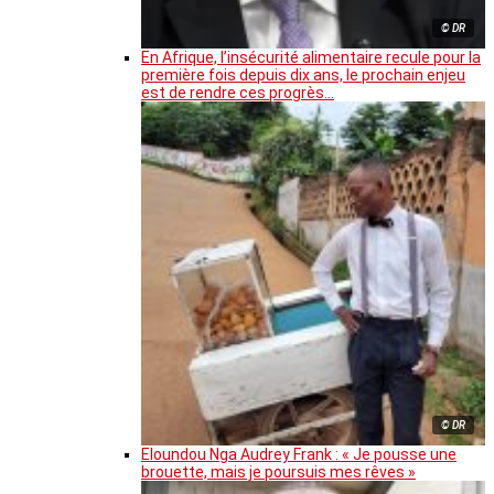
© DR
En Afrique, l’insécurité alimentaire recule pour la
première fois depuis dix ans, le prochain enjeu
est de rendre ces progrès…
© DR
Eloundou Nga Audrey Frank : « Je pousse une
brouette, mais je poursuis mes rêves »