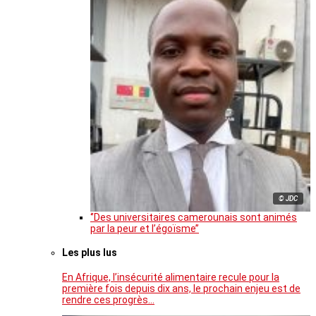
© JDC
‘’Des universitaires camerounais sont animés
par la peur et l’égoïsme’’
Les plus lus
En Afrique, l’insécurité alimentaire recule pour la
première fois depuis dix ans, le prochain enjeu est de
rendre ces progrès…