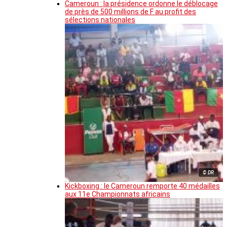
Cameroun : la présidence ordonne le déblocage
de près de 500 millions de F au profit des
sélections nationales
© DR
Kickboxing : le Cameroun remporte 40 médailles
aux 11e Championnats africains