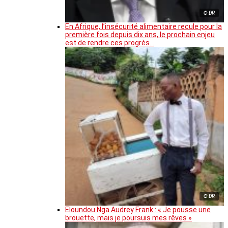
© DR
En Afrique, l’insécurité alimentaire recule pour la
première fois depuis dix ans, le prochain enjeu
est de rendre ces progrès…
© DR
Eloundou Nga Audrey Frank : « Je pousse une
brouette, mais je poursuis mes rêves »