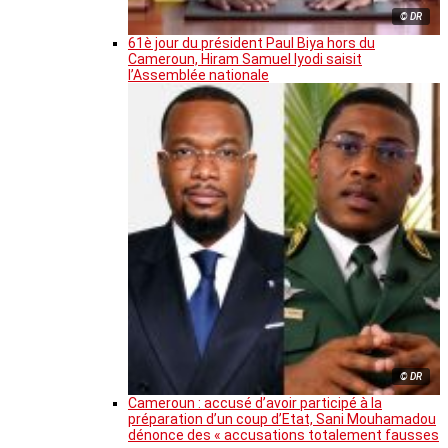
© DR
61è jour du président Paul Biya hors du
Cameroun, Hiram Samuel Iyodi saisit
l’Assemblée nationale
© DR
Cameroun : accusé d’avoir participé à la
préparation d’un coup d’Etat, Sani Mouhamadou
dénonce des « accusations totalement fausses