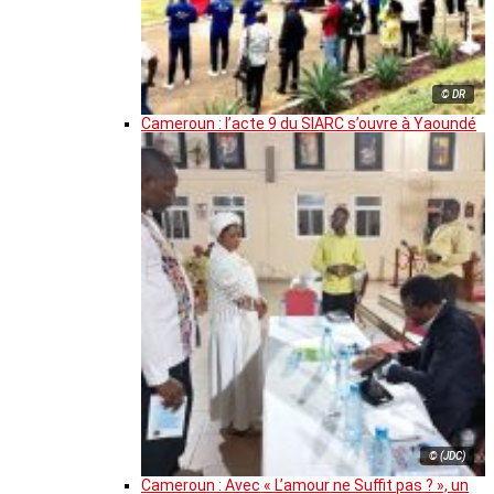
© DR
Cameroun : l’acte 9 du SIARC s’ouvre à Yaoundé
© (JDC)
Cameroun : Avec « L’amour ne Suffit pas ? », un