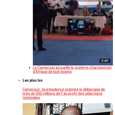
© JDC
Le Cameroun accueille le onzième championnat
d’Afrique de kick-boxing
Les plus lus
Cameroun : la présidence ordonne le déblocage de
près de 500 millions de F au profit des sélections
nationales