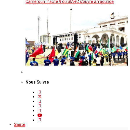
Cameroun : l’acte 9 du SIARC s’ouvre à Yaoundé
© DR
Nous Suivre
Santé