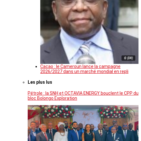
© (DR)
Cacao : le Cameroun lance la campagne
2026/2027 dans un marché mondial en repli
Les plus lus
Pétrole : la SNH et OCTAVIA ENERGY bouclent le CPP du
bloc Bolongo Exploration