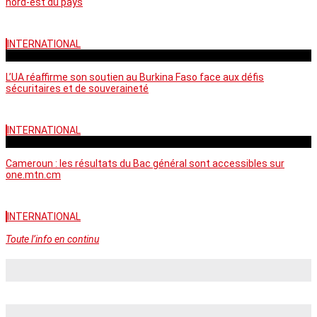
nord-est du pays
INTERNATIONAL
vendredi - 06:58 GMT
L’UA réaffirme son soutien au Burkina Faso face aux défis
sécuritaires et de souveraineté
INTERNATIONAL
mercredi - 10:46 GMT
Cameroun : les résultats du Bac général sont accessibles sur
one.mtn.cm
INTERNATIONAL
Toute l’info en continu