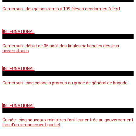
Cameroun : des galons remis à 109 élèves gendarmes à l’Est
INTERNATIONAL
mercredi - 10:50 GMT
Cameroun : début ce 05 août des finales nationales des jeux
universitaires
INTERNATIONAL
lundi - 16:32 GMT
Cameroun : cinq colonels promus au grade de général de brigade
INTERNATIONAL
mardi - 15:43 GMT
Guinée : cinq nouveaux ministres font leur entrée au gouvernement
lors d’un remaniement partiel