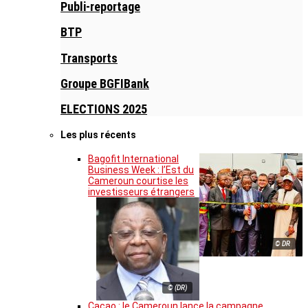
Publi-reportage
BTP
Transports
Groupe BGFIBank
ELECTIONS 2025
Les plus récents
Bagofit International
Business Week : l’Est du
Cameroun courtise les
investisseurs étrangers
© DR
© (DR)
Cacao : le Cameroun lance la campagne