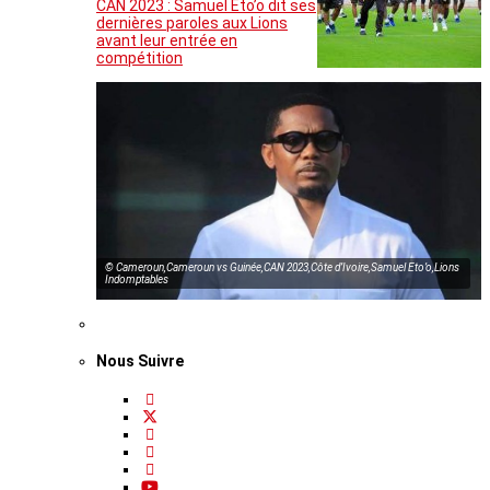
CAN 2023 : Samuel Eto’o dit ses
dernières paroles aux Lions
avant leur entrée en
compétition
© Cameroun,Cameroun vs Guinée,CAN 2023,Côte d’Ivoire,Samuel Eto’o,Lions
Indomptables
Nous Suivre