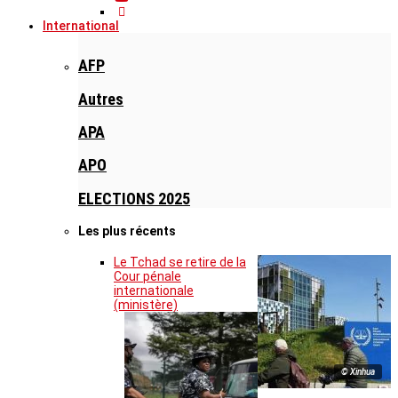
International
AFP
Autres
APA
APO
ELECTIONS 2025
Les plus récents
Le Tchad se retire de la
Cour pénale
internationale
(ministère)
© Xinhua