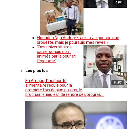
© DR
© DR
Eloundou Nga Audrey Frank : « Je pousse une
brouette, mais je poursuis mes rêves »
‘’Des universitaires
camerounais sont
animés par la peur et
l’égoïsme’’
Les plus lus
En Afrique, l’insécurité
© JDC
alimentaire recule pour la
première fois depuis dix ans, le
prochain enjeu est de rendre ces progrès…