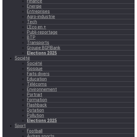
Finance
Energie
Entreprises
Agro-industrie
Tech
L'Eco en +
Publi-reportage
BTP
Transports
Groupe BGFIBank
Elections 2025
Société
Société
Kiosque
Faits divers
Education
Télécoms
Environnement
Portrait
Formation
Flashback
Dotation
Pollution
Elections 2025
Sport
Football
Autres sports