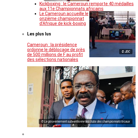
Kickboxing : le Cameroun remporte 40 médailles
aux 11e Championnats africains
Le Cameroun accueille le
onzième championnat
d’Afrique de kick-boxing
Les plus lus
Cameroun : la présidence
ordonne le déblocage de près
© JDC
de 500 millions de F au profit
des sélections nationales
© Le gouvernement subventionne les clubs des championnats locaux