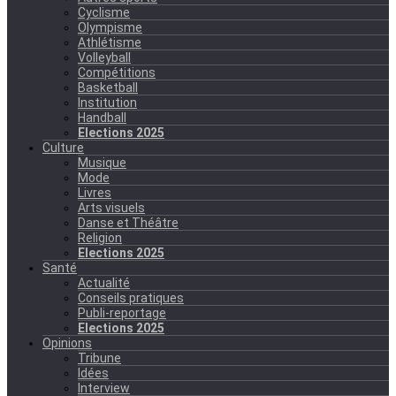
Cyclisme
Olympisme
Athlétisme
Volleyball
Compétitions
Basketball
Institution
Handball
Elections 2025
Culture
Musique
Mode
Livres
Arts visuels
Danse et Théâtre
Religion
Elections 2025
Santé
Actualité
Conseils pratiques
Publi-reportage
Elections 2025
Opinions
Tribune
Idées
Interview