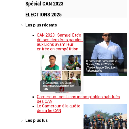
Spécial CAN 2023
ELECTIONS 2025
Les plus récents
CAN 2023 : Samuel Eto’o
dit ses dernières paroles
aux Lions avant leur
entrée en compétition
© Cameroun,Cameroun vs
Guinée,CAN 2023,Côte
d’Ivoire,Samuel Eto’o,Lions
Indomptables
© Cameroun : ces Lions
indomptables habitués des
CAN
Cameroun : ces Lions indomptables habitués
des CAN
Le Cameroun à la quête
de sa 6e CAN
Les plus lus