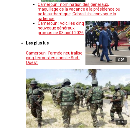
Cameroun : nomination des généraux,
maquillage de la vacance à la présidence ou
acte authentique, Cabral Libii convoque la
patience
Cameroun : voici les cinq
nouveaux généraux
promus ce 03 août 2026
Les plus lus
Cameroun : l’armée neutralise
cinq terroristes dans le Sud-
© DR
Ouest
© DR