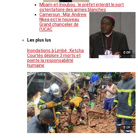
Mbam-et-Inoubou : le préfet interdit le port
ostentatoire des armes blanches
Cameroun : Mgr Andrew
Nkea est le nouveau
Grand chancelier de
l’UCAC
Les plus lus
Inondations à Limbé : Ketcha
© DR
Courtès déplore 3 morts et
pointe la responsabilité
humaine
© DR