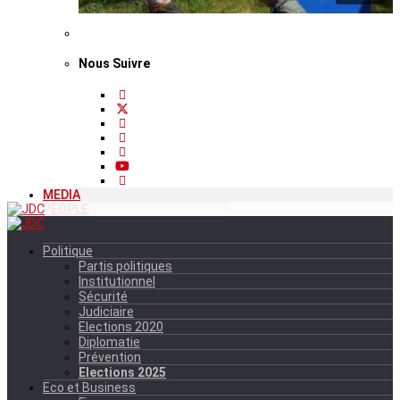
Nous Suivre
MEDIA
PEOPLE
Politique
Partis politiques
Institutionnel
Sécurité
Judiciaire
Elections 2020
Diplomatie
Prévention
Elections 2025
Eco et Business