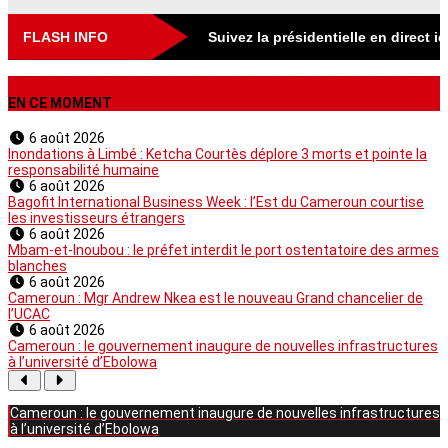
FLASH INFO
Suivez la présidentielle en direct i
EN CE MOMENT
6 août 2026
Inondations à Limbé : Ketcha Courtès déplore 3 morts et pointe la
responsabilité humaine
6 août 2026
Bagofit International Business Week : l’Est du Cameroun courtise
les investisseurs étrangers
6 août 2026
Mbam-et-Inoubou : le préfet interdit le port ostentatoire des armes
blanches
6 août 2026
Cameroun : Mgr Andrew Nkea est le nouveau Grand chancelier de
l’UCAC
6 août 2026
Cameroun : le gouvernement inaugure de nouvelles infrastructures
à l’université d’Ebolowa
Cameroun : le gouvernement inaugure de nouvelles infrastructures
à l’université d’Ebolowa