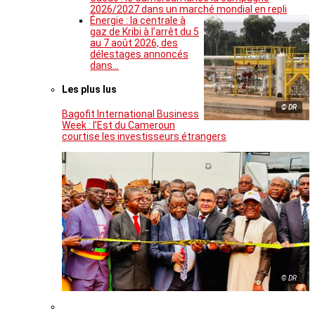
2026/2027 dans un marché mondial en repli
Énergie : la centrale à
gaz de Kribi à l’arrêt du 5
au 7 août 2026, des
délestages annoncés
dans…
Les plus lus
© DR
Bagofit International Business
Week : l’Est du Cameroun
courtise les investisseurs étrangers
© DR