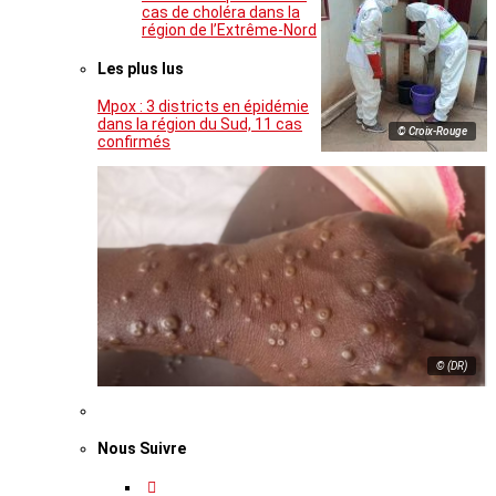
cas de choléra dans la
région de l’Extrême-Nord
Les plus lus
Mpox : 3 districts en épidémie
dans la région du Sud, 11 cas
© Croix-Rouge
confirmés
© (DR)
Nous Suivre