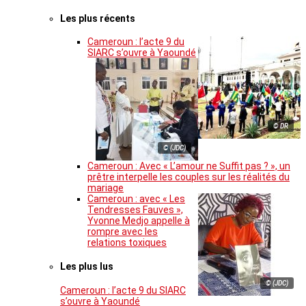
Les plus récents
Cameroun : l’acte 9 du
SIARC s’ouvre à Yaoundé
© DR
© (JDC)
Cameroun : Avec « L’amour ne Suffit pas ? », un
prêtre interpelle les couples sur les réalités du
mariage
Cameroun : avec « Les
Tendresses Fauves »,
Yvonne Medjo appelle à
rompre avec les
relations toxiques
Les plus lus
© (JDC)
Cameroun : l’acte 9 du SIARC
s’ouvre à Yaoundé