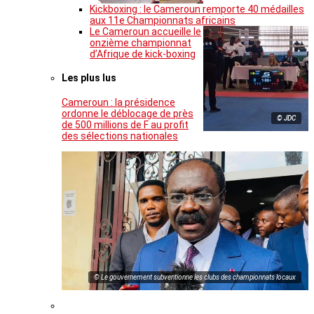
Kickboxing : le Cameroun remporte 40 médailles
aux 11e Championnats africains
Le Cameroun accueille le
onzième championnat
d’Afrique de kick-boxing
Les plus lus
Cameroun : la présidence
ordonne le déblocage de près
© JDC
de 500 millions de F au profit
des sélections nationales
© Le gouvernement subventionne les clubs des championnats locaux