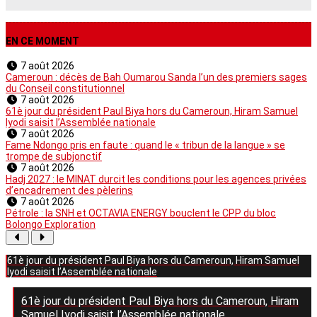
EN CE MOMENT
7 août 2026
Cameroun : décès de Bah Oumarou Sanda l’un des premiers sages
du Conseil constitutionnel
7 août 2026
61è jour du président Paul Biya hors du Cameroun, Hiram Samuel
Iyodi saisit l’Assemblée nationale
7 août 2026
Fame Ndongo pris en faute : quand le « tribun de la langue » se
trompe de subjonctif
7 août 2026
Hadj 2027 : le MINAT durcit les conditions pour les agences privées
d’encadrement des pèlerins
7 août 2026
Pétrole : la SNH et OCTAVIA ENERGY bouclent le CPP du bloc
Bolongo Exploration
61è jour du président Paul Biya hors du Cameroun, Hiram Samuel
Iyodi saisit l’Assemblée nationale
61è jour du président Paul Biya hors du Cameroun, Hiram
Samuel Iyodi saisit l’Assemblée nationale