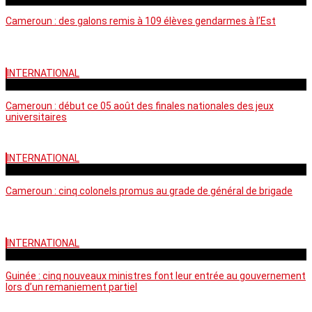
Cameroun : des galons remis à 109 élèves gendarmes à l’Est
INTERNATIONAL
mercredi - 10:50 GMT
Cameroun : début ce 05 août des finales nationales des jeux
universitaires
INTERNATIONAL
lundi - 16:32 GMT
Cameroun : cinq colonels promus au grade de général de brigade
INTERNATIONAL
mardi - 15:43 GMT
Guinée : cinq nouveaux ministres font leur entrée au gouvernement
lors d’un remaniement partiel