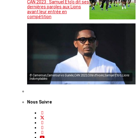
CAN 2023 : Samuel Eto’o dit ses
dernières paroles aux Lions
avant leur entrée en
compétition
© Cameroun,Cameroun vs Guinée,CAN 2023,Côte d’Ivoire,Samuel Eto’o,Lions
Indomptables
Nous Suivre