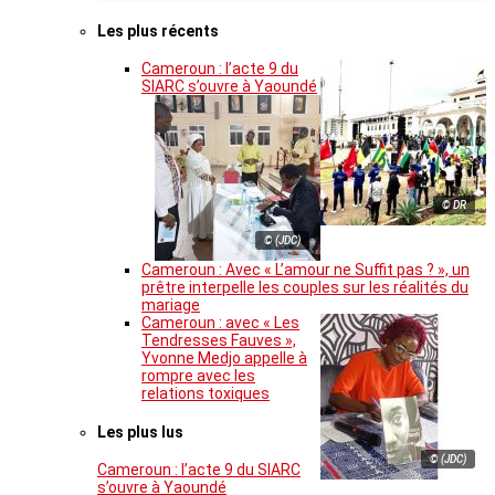
Les plus récents
Cameroun : l’acte 9 du
SIARC s’ouvre à Yaoundé
© DR
© (JDC)
Cameroun : Avec « L’amour ne Suffit pas ? », un
prêtre interpelle les couples sur les réalités du
mariage
Cameroun : avec « Les
Tendresses Fauves »,
Yvonne Medjo appelle à
rompre avec les
relations toxiques
Les plus lus
© (JDC)
Cameroun : l’acte 9 du SIARC
s’ouvre à Yaoundé