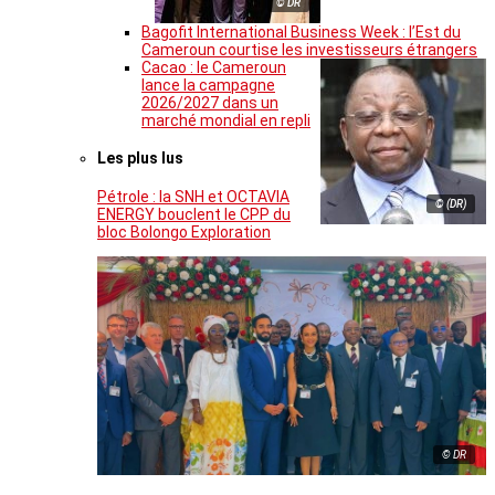
© DR
Bagofit International Business Week : l’Est du
Cameroun courtise les investisseurs étrangers
Cacao : le Cameroun
lance la campagne
2026/2027 dans un
marché mondial en repli
Les plus lus
Pétrole : la SNH et OCTAVIA
© (DR)
ENERGY bouclent le CPP du
bloc Bolongo Exploration
© DR