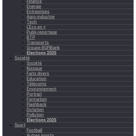
Finance
Energie
Entreprises
Agro-industrie
Tech
L'Eco en +
Publi-reportage
BTP
Transports
Groupe BGFIBank
Elections 2025
Société
Société
Kiosque
Faits divers
Education
Télécoms
Environnement
Portrait
Formation
Flashback
Dotation
Pollution
Elections 2025
Sport
Football
Autres sports