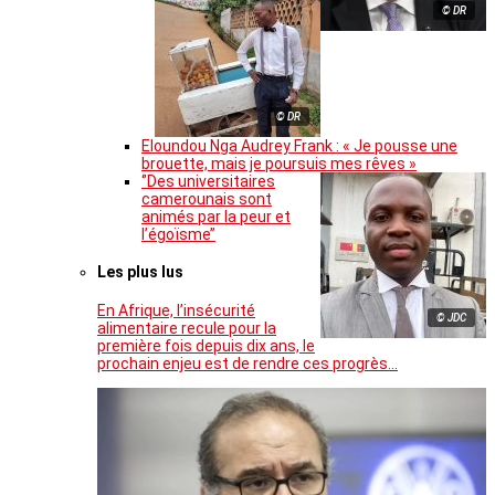
© DR
© DR
Eloundou Nga Audrey Frank : « Je pousse une
brouette, mais je poursuis mes rêves »
‘’Des universitaires
camerounais sont
animés par la peur et
l’égoïsme’’
Les plus lus
En Afrique, l’insécurité
© JDC
alimentaire recule pour la
première fois depuis dix ans, le
prochain enjeu est de rendre ces progrès…