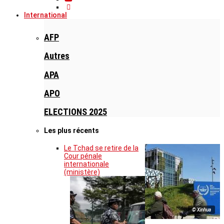
International
AFP
Autres
APA
APO
ELECTIONS 2025
Les plus récents
Le Tchad se retire de la
Cour pénale
internationale
(ministère)
© Xinhua