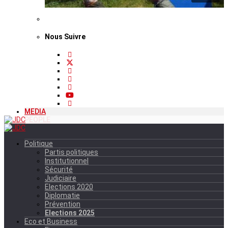
Nous Suivre
MEDIA
PEOPLE
Politique
Partis politiques
Institutionnel
Sécurité
Judiciaire
Elections 2020
Diplomatie
Prévention
Elections 2025
Eco et Business