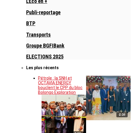
L'Eco en +
Publi-reportage
BTP
Transports
Groupe BGFIBank
ELECTIONS 2025
Les plus récents
Pétrole : la SNH et
OCTAVIA ENERGY
bouclent le CPP du bloc
Bolongo Exploration
© DR