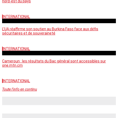
nord-est du pays
INTERNATIONAL
vendredi - 06:58 GMT
L’UA réaffirme son soutien au Burkina Faso face aux défis
sécuritaires et de souveraineté
INTERNATIONAL
mercredi - 10:46 GMT
Cameroun : les résultats du Bac général sont accessibles sur
one.mtn.cm
INTERNATIONAL
Toute l’info en continu