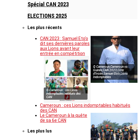
Spécial CAN 2023
ELECTIONS 2025
Les plus récents
CAN 2023 : Samuel Eto’o
dit ses dernières paroles
aux Lions avant leur
entrée en compétition
© Cameroun,Cameroun vs
Guinée,CAN 2023,Côte
d’Ivoire,Samuel Eto’o,Lions
Indomptables
© Cameroun : ces Lions
indomptables habitués des
CAN
Cameroun : ces Lions indomptables habitués
des CAN
Le Cameroun à la quête
de sa 6e CAN
Les plus lus