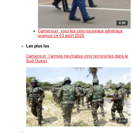
© DR
Cameroun : voici les cinq nouveaux généraux
promus ce 03 août 2026
Les plus lus
Cameroun : l’armée neutralise cinq terroristes dans le
Sud-Ouest
© DR