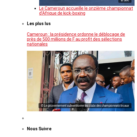
© JDC
Le Cameroun accueille le onzième championnat
d’Afrique de kick-boxing
Les plus lus
Cameroun : la présidence ordonne le déblocage de
près de 500 millions de F au profit des sélections
nationales
© Le gouvernement subventionne les clubs des championnats locaux
Nous Suivre