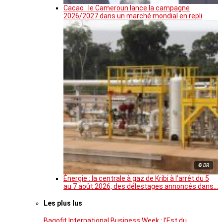
Cacao : le Cameroun lance la campagne
2026/2027 dans un marché mondial en repli
© DR
Énergie : la centrale à gaz de Kribi à l’arrêt du 5
au 7 août 2026, des délestages annoncés dans…
Les plus lus
Bagofit International Business Week : l’Est du