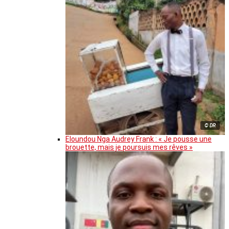
© DR
Eloundou Nga Audrey Frank : « Je pousse une
brouette, mais je poursuis mes rêves »