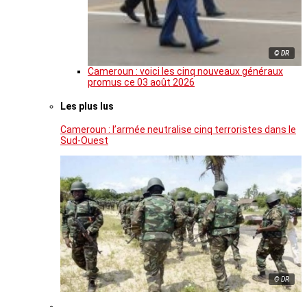
© DR
Cameroun : voici les cinq nouveaux généraux
promus ce 03 août 2026
Les plus lus
Cameroun : l’armée neutralise cinq terroristes dans le
Sud-Ouest
© DR