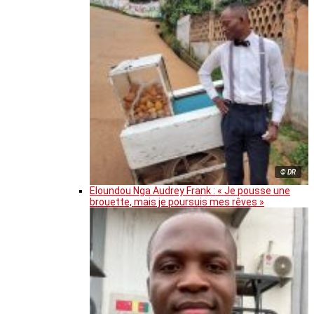
© DR
Eloundou Nga Audrey Frank : « Je pousse une
brouette, mais je poursuis mes rêves »