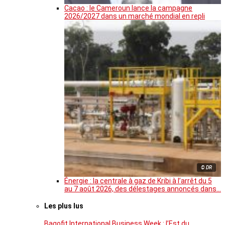
Cacao : le Cameroun lance la campagne
2026/2027 dans un marché mondial en repli
© DR
Énergie : la centrale à gaz de Kribi à l’arrêt du 5
au 7 août 2026, des délestages annoncés dans…
Les plus lus
Bagofit International Business Week : l’Est du