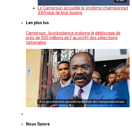
© JDC
Le Cameroun accueille le onzième championnat
d’Afrique de kick-boxing
Les plus lus
Cameroun : la présidence ordonne le déblocage de
près de 500 millions de F au profit des sélections
nationales
© Le gouvernement subventionne les clubs des championnats locaux
Nous Suivre