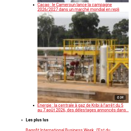
Cacao : le Cameroun lance la campagne
2026/2027 dans un marché mondial en repli
© DR
Énergie : la centrale à gaz de Kribi à l’arrêt du 5
au 7 août 2026, des délestages annoncés dans…
Les plus lus
Bagofit International Business Week : l’Est du