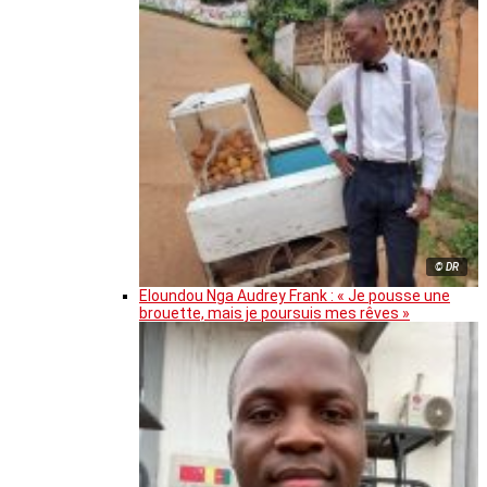
© DR
Eloundou Nga Audrey Frank : « Je pousse une
brouette, mais je poursuis mes rêves »