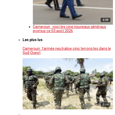
© DR
Cameroun : voici les cinq nouveaux généraux
promus ce 03 août 2026
Les plus lus
Cameroun : l’armée neutralise cinq terroristes dans le
Sud-Ouest
© DR