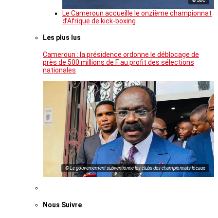
© JDC
Le Cameroun accueille le onzième championnat
d’Afrique de kick-boxing
Les plus lus
Cameroun : la présidence ordonne le déblocage de
près de 500 millions de F au profit des sélections
nationales
© Le gouvernement subventionne les clubs des championnats locaux
Nous Suivre