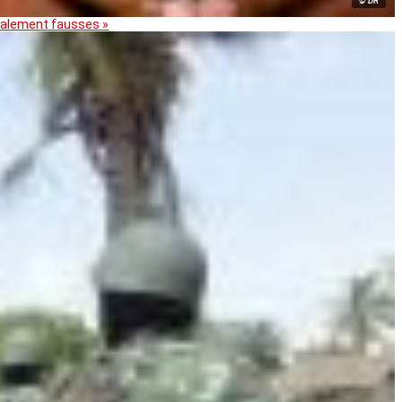
© DR
otalement fausses »