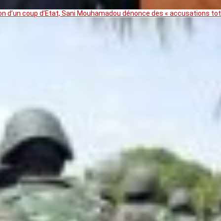
ation d’un coup d’Etat, Sani Mouhamadou dénonce des « accusations t