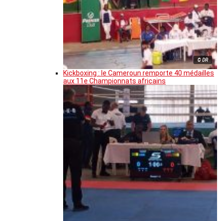
© DR
Kickboxing : le Cameroun remporte 40 médailles
aux 11e Championnats africains