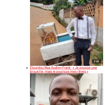
© DR
Eloundou Nga Audrey Frank : « Je pousse une
brouette, mais je poursuis mes rêves »