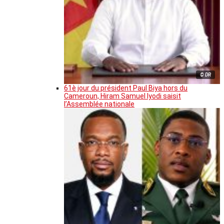
© DR
61è jour du président Paul Biya hors du
Cameroun, Hiram Samuel Iyodi saisit
l’Assemblée nationale