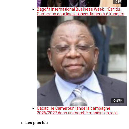
© DR
Bagofit International Business Week : l’Est du
Cameroun courtise les investisseurs étrangers
© (DR)
Cacao : le Cameroun lance la campagne
2026/2027 dans un marché mondial en repli
Les plus lus