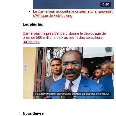
© JDC
Le Cameroun accueille le onzième championnat
d’Afrique de kick-boxing
Les plus lus
Cameroun : la présidence ordonne le déblocage de
près de 500 millions de F au profit des sélections
nationales
© Le gouvernement subventionne les clubs des championnats locaux
Nous Suivre