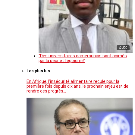
© JDC
‘’Des universitaires camerounais sont animés
par la peur et l’égoïsme’’
Les plus lus
En Afrique, l’insécurité alimentaire recule pour la
première fois depuis dix ans, le prochain enjeu est de
rendre ces progrès…