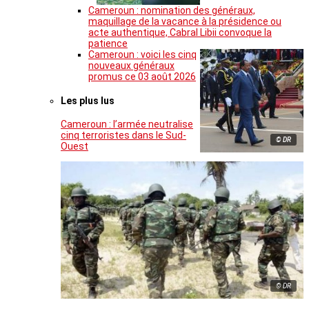
Cameroun : nomination des généraux,
maquillage de la vacance à la présidence ou
acte authentique, Cabral Libii convoque la
patience
Cameroun : voici les cinq
nouveaux généraux
promus ce 03 août 2026
Les plus lus
Cameroun : l’armée neutralise
cinq terroristes dans le Sud-
© DR
Ouest
© DR