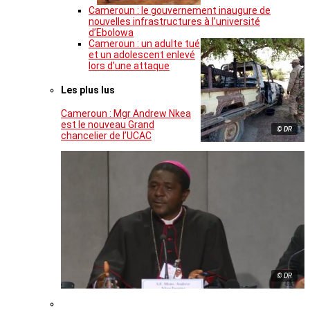
Cameroun : le gouvernement inaugure de
nouvelles infrastructures à l’université
d’Ebolowa
Cameroun : un adulte tué
et un adolescent enlevé
lors d’une attaque
Les plus lus
Cameroun : Mgr Andrew Nkea
est le nouveau Grand
© DR
chancelier de l’UCAC
© DR