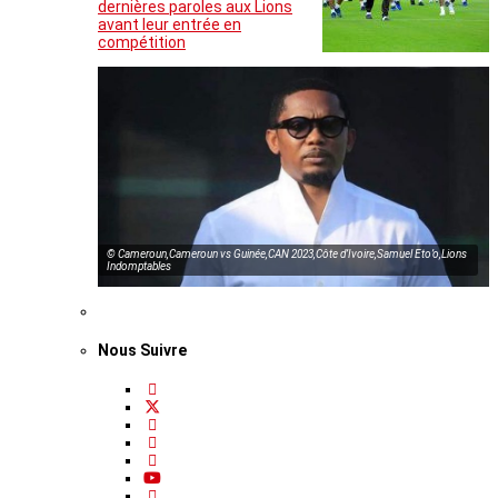
dernières paroles aux Lions
avant leur entrée en
compétition
© Cameroun,Cameroun vs Guinée,CAN 2023,Côte d’Ivoire,Samuel Eto’o,Lions
Indomptables
Nous Suivre