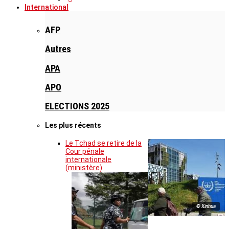
International
AFP
Autres
APA
APO
ELECTIONS 2025
Les plus récents
Le Tchad se retire de la
Cour pénale
internationale
(ministère)
© Xinhua