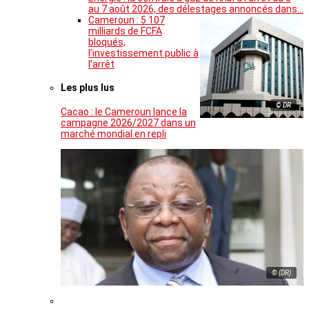
au 7 août 2026, des délestages annoncés dans…
Cameroun : 5 107
milliards de FCFA
bloqués,
l’investissement public à
l’arrêt
Les plus lus
© DR
Cacao : le Cameroun lance la
campagne 2026/2027 dans un
marché mondial en repli
© (DR)