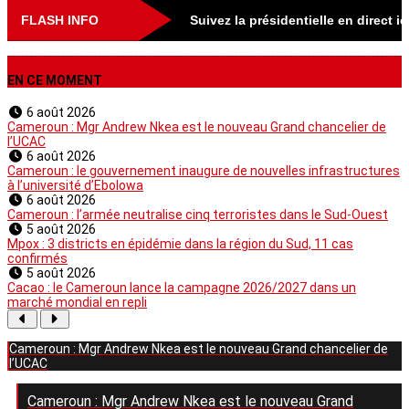
FLASH INFO
Suivez la présidentielle en direct i
EN CE MOMENT
6 août 2026
Cameroun : Mgr Andrew Nkea est le nouveau Grand chancelier de
l’UCAC
6 août 2026
Cameroun : le gouvernement inaugure de nouvelles infrastructures
à l’université d’Ebolowa
6 août 2026
Cameroun : l’armée neutralise cinq terroristes dans le Sud-Ouest
5 août 2026
Mpox : 3 districts en épidémie dans la région du Sud, 11 cas
confirmés
5 août 2026
Cacao : le Cameroun lance la campagne 2026/2027 dans un
marché mondial en repli
Cameroun : Mgr Andrew Nkea est le nouveau Grand chancelier de
l’UCAC
Cameroun : Mgr Andrew Nkea est le nouveau Grand