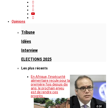
Opinions
Tribune
Idées
Interview
ELECTIONS 2025
Les plus récents
En Afrique, l’insécurité
alimentaire recule pour la
première fois depuis dix
ans, le prochain enjeu
est de rendre ces
progrès…
© DR