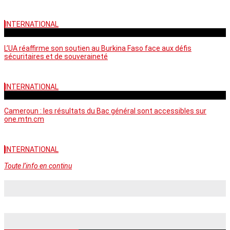
INTERNATIONAL
vendredi - 06:58 GMT
L’UA réaffirme son soutien au Burkina Faso face aux défis
sécuritaires et de souveraineté
INTERNATIONAL
mercredi - 10:46 GMT
Cameroun : les résultats du Bac général sont accessibles sur
one.mtn.cm
INTERNATIONAL
Toute l’info en continu