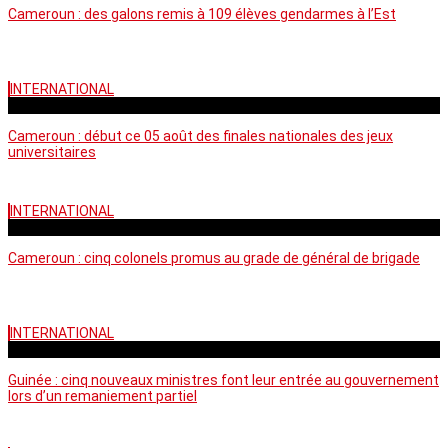
Cameroun : des galons remis à 109 élèves gendarmes à l’Est
INTERNATIONAL
mercredi - 10:50 GMT
Cameroun : début ce 05 août des finales nationales des jeux
universitaires
INTERNATIONAL
lundi - 16:32 GMT
Cameroun : cinq colonels promus au grade de général de brigade
INTERNATIONAL
mardi - 15:43 GMT
Guinée : cinq nouveaux ministres font leur entrée au gouvernement
lors d’un remaniement partiel