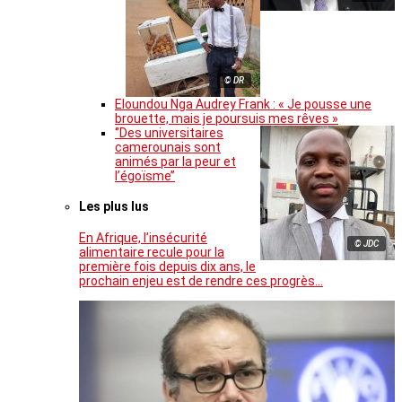
© DR
Eloundou Nga Audrey Frank : « Je pousse une
brouette, mais je poursuis mes rêves »
‘’Des universitaires
camerounais sont
animés par la peur et
l’égoïsme’’
Les plus lus
En Afrique, l’insécurité
© JDC
alimentaire recule pour la
première fois depuis dix ans, le
prochain enjeu est de rendre ces progrès…