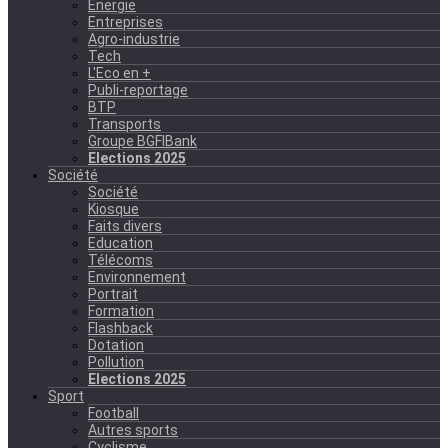
Energie
Entreprises
Agro-industrie
Tech
L'Eco en +
Publi-reportage
BTP
Transports
Groupe BGFIBank
Elections 2025
Société
Société
Kiosque
Faits divers
Education
Télécoms
Environnement
Portrait
Formation
Flashback
Dotation
Pollution
Elections 2025
Sport
Football
Autres sports
Cyclisme