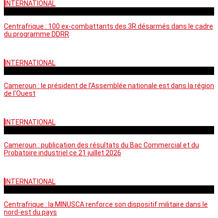
INTERNATIONAL
mardi - 15:39 GMT
Centrafrique : 100 ex-combattants des 3R désarmés dans le cadre
du programme DDRR
INTERNATIONAL
vendredi - 14:20 GMT
Cameroun : le président de l’Assemblée nationale est dans la région
de l’Ouest
INTERNATIONAL
mardi - 06:36 GMT
Cameroun : publication des résultats du Bac Commercial et du
Probatoire industriel ce 21 juillet 2026
INTERNATIONAL
vendredi - 06:59 GMT
Centrafrique : la MINUSCA renforce son dispositif militaire dans le
nord-est du pays