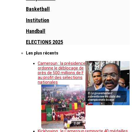
Basketball
Institution
Handball
ELECTIONS 2025
Les plus récents
Cameroun : la présidence
ordonne le déblocage de
près de 500 millions de F
au profit des sélections
nationales
© Le gouvernement
subventionne les clubs des
championnats locaux
© DR
Kickboxing : le Cameroun remporte 40 médailles