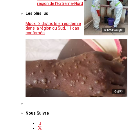
région de l’Extrême-Nord
Les plus lus
Mpox : 3 districts en épidémie
dans la région du Sud, 11 cas
© Croix-Rouge
confirmés
© (DR)
Nous Suivre