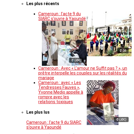
Les plus récents
Cameroun : l’acte 9 du
SIARC s’ouvre à Yaoundé
© DR
© (JDC)
Cameroun : Avec « L’amour ne Suffit pas ? », un
prêtre interpelle les couples sur les réalités du
mariage
Cameroun : avec « Les
Tendresses Fauves »,
Yvonne Medjo appelle à
rompre avec les
relations toxiques
Les plus lus
© (JDC)
Cameroun : l’acte 9 du SIARC
s’ouvre à Yaoundé