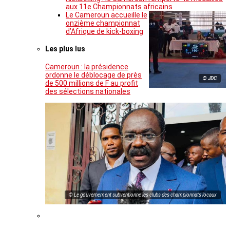
aux 11e Championnats africains
Le Cameroun accueille le
onzième championnat
d’Afrique de kick-boxing
Les plus lus
Cameroun : la présidence
ordonne le déblocage de près
© JDC
de 500 millions de F au profit
des sélections nationales
© Le gouvernement subventionne les clubs des championnats locaux