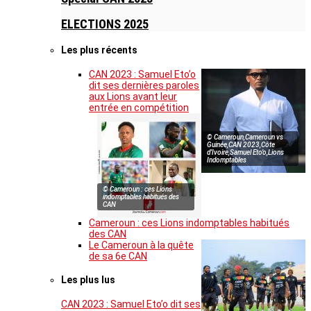
ELECTIONS 2025
Les plus récents
CAN 2023 : Samuel Eto’o
dit ses dernières paroles
aux Lions avant leur
entrée en compétition
© Cameroun,Cameroun vs
Guinée,CAN 2023,Côte
d’Ivoire,Samuel Eto’o,Lions
Indomptables
© Cameroun : ces Lions
indomptables habitués des
CAN
Cameroun : ces Lions indomptables habitués
des CAN
Le Cameroun à la quête
de sa 6e CAN
Les plus lus
CAN 2023 : Samuel Eto’o dit ses