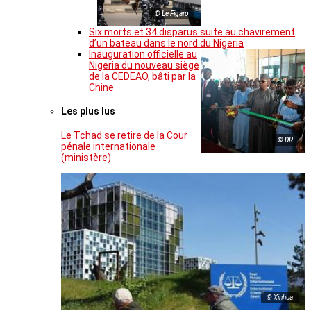
© Le Figaro
Six morts et 34 disparus suite au chavirement
d’un bateau dans le nord du Nigeria
Inauguration officielle au
Nigeria du nouveau siège
de la CEDEAO, bâti par la
Chine
Les plus lus
Le Tchad se retire de la Cour
© DR
pénale internationale
(ministère)
© Xinhua