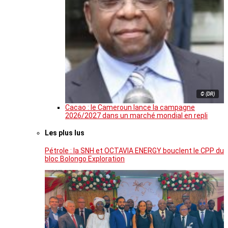
© (DR)
Cacao : le Cameroun lance la campagne
2026/2027 dans un marché mondial en repli
Les plus lus
Pétrole : la SNH et OCTAVIA ENERGY bouclent le CPP du
bloc Bolongo Exploration