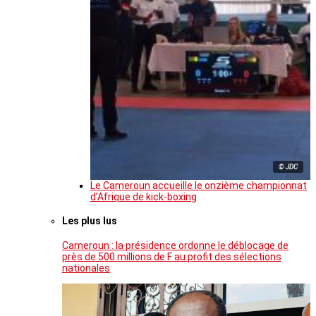
© JDC
Le Cameroun accueille le onzième championnat
d’Afrique de kick-boxing
Les plus lus
Cameroun : la présidence ordonne le déblocage de
près de 500 millions de F au profit des sélections
nationales