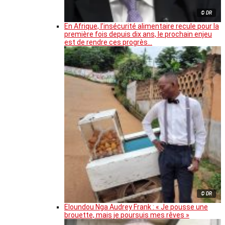
© DR
En Afrique, l’insécurité alimentaire recule pour la
première fois depuis dix ans, le prochain enjeu
est de rendre ces progrès…
© DR
Eloundou Nga Audrey Frank : « Je pousse une
brouette, mais je poursuis mes rêves »