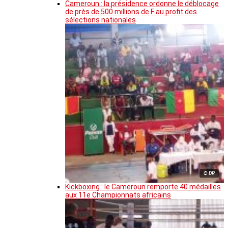
Cameroun : la présidence ordonne le déblocage
de près de 500 millions de F au profit des
sélections nationales
© DR
Kickboxing : le Cameroun remporte 40 médailles
aux 11e Championnats africains