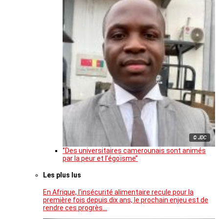
© JDC
‘’Des universitaires camerounais sont animés
par la peur et l’égoïsme’’
Les plus lus
En Afrique, l’insécurité alimentaire recule pour la
première fois depuis dix ans, le prochain enjeu est de
rendre ces progrès…