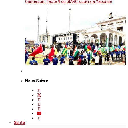
Cameroun : l’acte 9 du SIARC s’ouvre à Yaoundé
© DR
Nous Suivre
Santé