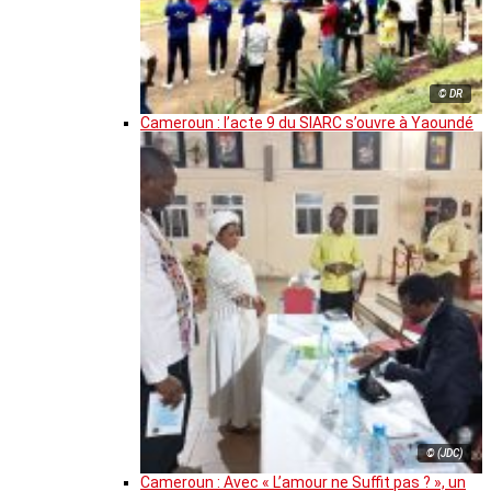
© DR
Cameroun : l’acte 9 du SIARC s’ouvre à Yaoundé
© (JDC)
Cameroun : Avec « L’amour ne Suffit pas ? », un