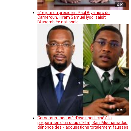
© DR
61è jour du président Paul Biya hors du
Cameroun, Hiram Samuel Iyodi saisit
l’Assemblée nationale
© DR
Cameroun : accusé d’avoir participé à la
préparation d’un coup d’Etat, Sani Mouhamadou
dénonce des « accusations totalement fausses