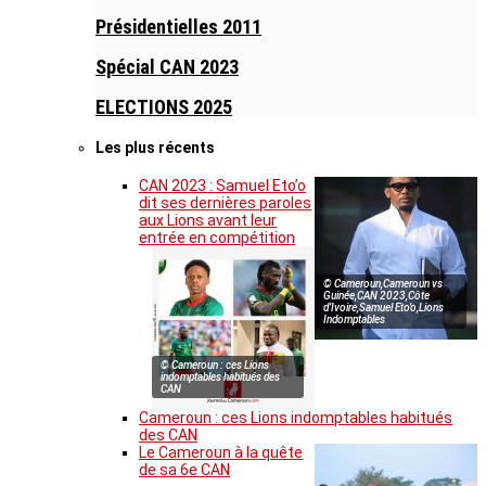
Présidentielles 2011
Spécial CAN 2023
ELECTIONS 2025
Les plus récents
CAN 2023 : Samuel Eto’o
dit ses dernières paroles
aux Lions avant leur
entrée en compétition
© Cameroun,Cameroun vs
Guinée,CAN 2023,Côte
d’Ivoire,Samuel Eto’o,Lions
Indomptables
© Cameroun : ces Lions
indomptables habitués des
CAN
Cameroun : ces Lions indomptables habitués
des CAN
Le Cameroun à la quête
de sa 6e CAN