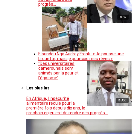
progrès…
© DR
© DR
Eloundou Nga Audrey Frank : « Je pousse une
brouette, mais je poursuis mes rêves »
‘’Des universitaires
camerounais sont
animés par la peur et
l’égoïsme’’
Les plus lus
En Afrique, l’insécurité
© JDC
alimentaire recule pour la
première fois depuis dix ans, le
prochain enjeu est de rendre ces progrès…