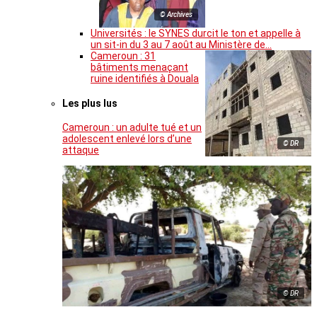
© Archives
Universités : le SYNES durcit le ton et appelle à
un sit-in du 3 au 7 août au Ministère de…
Cameroun : 31
bâtiments menaçant
ruine identifiés à Douala
Les plus lus
Cameroun : un adulte tué et un
adolescent enlevé lors d’une
© DR
attaque
© DR