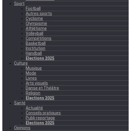
Sport
Football
Autres sports
Cyclisme
Olympisme
Athlétisme
Volleyball
Compétitions
Basketball
Institution
Handball
Elections 2025
Culture
Musique
Mode
Livres
Arts visuels
Danse et Théâtre
Religion
Elections 2025
Santé
Actualité
Conseils pratiques
Publi-reportage
Elections 2025
Opinions