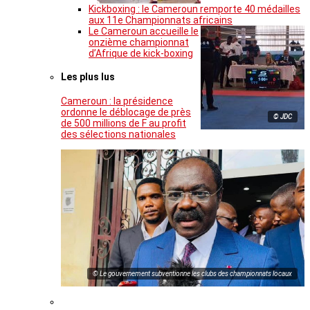
Kickboxing : le Cameroun remporte 40 médailles
aux 11e Championnats africains
Le Cameroun accueille le
onzième championnat
d’Afrique de kick-boxing
Les plus lus
Cameroun : la présidence
ordonne le déblocage de près
© JDC
de 500 millions de F au profit
des sélections nationales
© Le gouvernement subventionne les clubs des championnats locaux