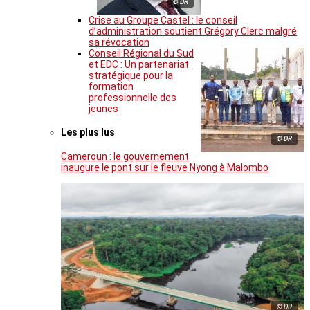
© DR
Crise au Groupe Castel : le conseil
d’administration soutient Grégory Clerc malgré
sa révocation
Conseil Régional du Sud
et EDC : Un partenariat
stratégique pour la
formation
professionnelle des
jeunes
Les plus lus
© DR
Cameroun : le gouvernement
inaugure le pont sur le fleuve Nyong à Malombo
© DR