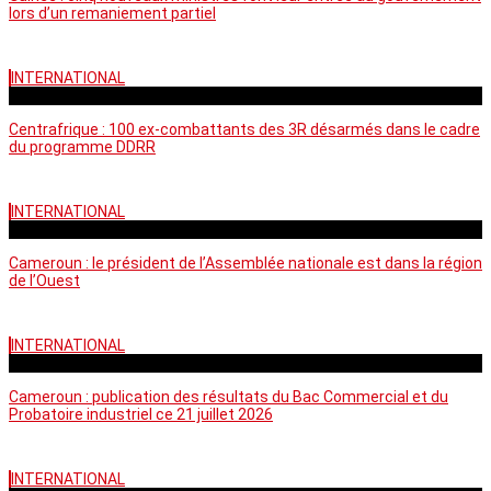
lors d’un remaniement partiel
INTERNATIONAL
mardi - 15:39 GMT
Centrafrique : 100 ex-combattants des 3R désarmés dans le cadre
du programme DDRR
INTERNATIONAL
vendredi - 14:20 GMT
Cameroun : le président de l’Assemblée nationale est dans la région
de l’Ouest
INTERNATIONAL
mardi - 06:36 GMT
Cameroun : publication des résultats du Bac Commercial et du
Probatoire industriel ce 21 juillet 2026
INTERNATIONAL