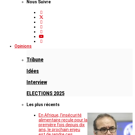
Nous Suivre
Opinions
Tribune
Idées
Interview
ELECTIONS 2025
Les plus récents
En Afrique, l’insécurité
alimentaire recule pour la
première fois depuis dix
ans, le prochain enjeu
est de rendre ces