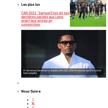
Les plus lus
CAN 2023 : Samuel Eto’o dit ses
dernières paroles aux Lions
avant leur entrée en
compétition
© Cameroun,Cameroun vs Guinée,CAN 2023,Côte d’Ivoire,Samuel Eto’o,Lions
Indomptables
Nous Suivre