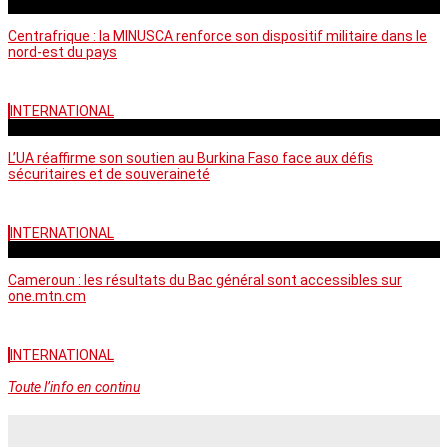
vendredi - 06:59 GMT
Centrafrique : la MINUSCA renforce son dispositif militaire dans le
nord-est du pays
INTERNATIONAL
vendredi - 06:58 GMT
L’UA réaffirme son soutien au Burkina Faso face aux défis
sécuritaires et de souveraineté
INTERNATIONAL
mercredi - 10:46 GMT
Cameroun : les résultats du Bac général sont accessibles sur
one.mtn.cm
INTERNATIONAL
Toute l’info en continu