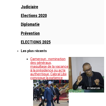
Judiciaire
Elections 2020
Diplomatie
Prévention
ELECTIONS 2025
Les plus récents
Cameroun : nomination
des généraux,
maquillage de la vacance
à la présidence ou acte
authentique, Cabral Libii
convoque la patience
© Cabral Libii