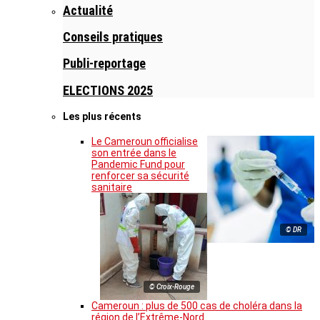
Actualité
Conseils pratiques
Publi-reportage
ELECTIONS 2025
Les plus récents
Le Cameroun officialise
son entrée dans le
Pandemic Fund pour
renforcer sa sécurité
sanitaire
© DR
© Croix-Rouge
Cameroun : plus de 500 cas de choléra dans la
région de l’Extrême-Nord