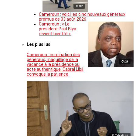
© DR
Cameroun : voici les cinq nouveaux généraux
promus ce 03 août 2026
Cameroun : « Le
président Paul Biya
revient bientôt »
Les plus lus
Cameroun : nomination des
généraux, maquillage de la
© DR
vacance à la présidence ou
acte authentique, Cabral Libii
convoque la patience
© Cabral Libii