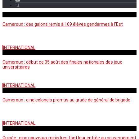
mercredi - 11:11 GMT
Cameroun : des galons remis à 109 élèves gendarmes à l’Est
INTERNATIONAL
mercredi - 10:50 GMT
Cameroun : début ce 05 août des finales nationales des jeux
universitaires
INTERNATIONAL
lundi - 16:32 GMT
Cameroun : cinq colonels promus au grade de général de brigade
INTERNATIONAL
mardi - 15:43 GMT
Guinée : cinq nouveaux ministres font leur entrée au gouvernement