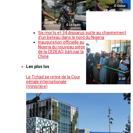
© Xinhua
© Le Figaro
Six morts et 34 disparus suite au chavirement
d’un bateau dans le nord du Nigeria
Inauguration officielle au
Nigeria du nouveau siège
de la CEDEAO, bâti par la
Chine
Les plus lus
Le Tchad se retire de la Cour
© DR
pénale internationale
(ministère)