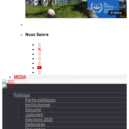
© Xinhua
Nous Suivre
MEDIA
PEOPLE
Politique
Partis politiques
Institutionnel
Sécurité
Judiciaire
Elections 2020
Diplomatie