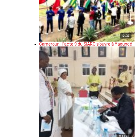
© DR
Cameroun : l’acte 9 du SIARC s’ouvre à Yaoundé
© (JDC)