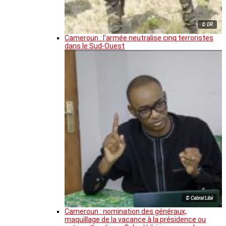
© DR
Cameroun : l’armée neutralise cinq terroristes
dans le Sud-Ouest
© Cabral Libii
Cameroun : nomination des généraux,
maquillage de la vacance à la présidence ou