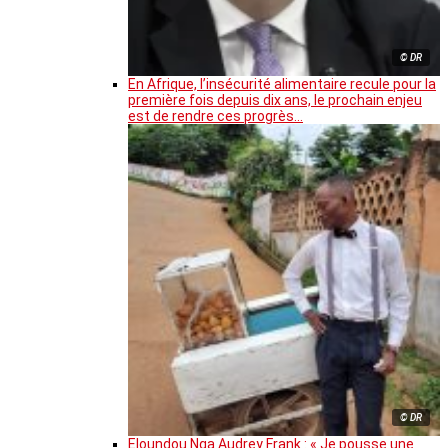
© DR
En Afrique, l’insécurité alimentaire recule pour la
première fois depuis dix ans, le prochain enjeu
est de rendre ces progrès…
© DR
Eloundou Nga Audrey Frank : « Je pousse une