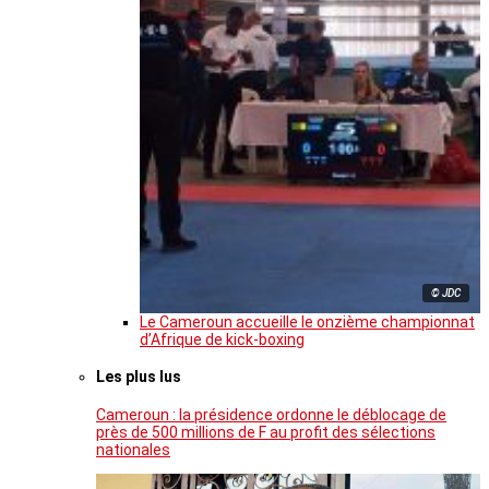
© JDC
Le Cameroun accueille le onzième championnat
d’Afrique de kick-boxing
Les plus lus
Cameroun : la présidence ordonne le déblocage de
près de 500 millions de F au profit des sélections
nationales