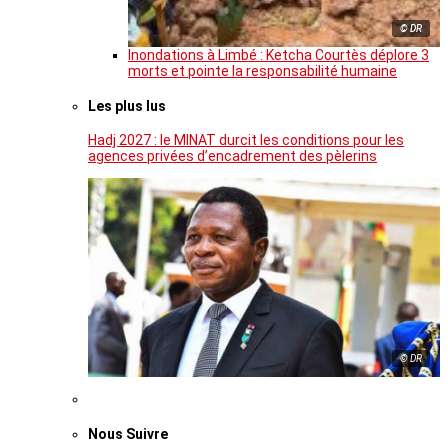
© DR
Inondations à Limbé : Ketcha Courtès déplore 3
morts et pointe la responsabilité humaine
Les plus lus
Hadj 2027 : le MINAT durcit les conditions pour les
agences privées d’encadrement des pèlerins
© DR
Nous Suivre