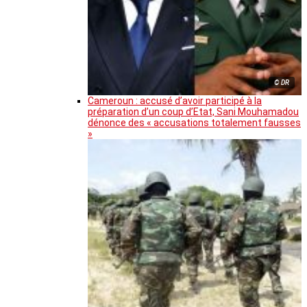
© DR
Cameroun : accusé d’avoir participé à la
préparation d’un coup d’Etat, Sani Mouhamadou
dénonce des « accusations totalement fausses
»