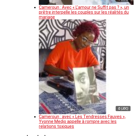
Cameroun : Avec « L’amour ne Suffit pas ? », un
prêtre interpelle les couples sur les réalités du
mariage
© (JDC)
Cameroun : avec « Les Tendresses Fauves »,
Yvonne Medjo appelle à rompre avec les
relations toxiques