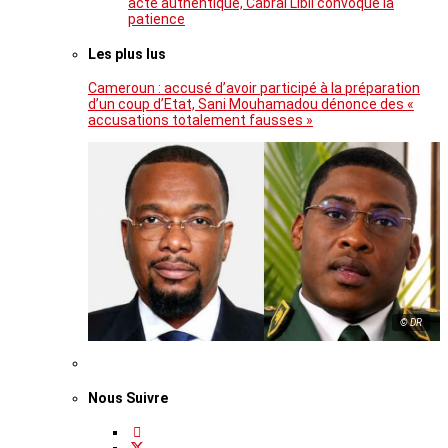
acte authentique, Cabral Libii convoque la
patience
Les plus lus
Cameroun : accusé d’avoir participé à la préparation
d’un coup d’Etat, Sani Mouhamadou dénonce des «
accusations totalement fausses »
© DR
Nous Suivre