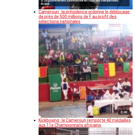
© Le gouvernement subventionne les clubs des championnats
locaux
Cameroun : la présidence ordonne le déblocage
de près de 500 millions de F au profit des
sélections nationales
© DR
Kickboxing : le Cameroun remporte 40 médailles
aux 11e Championnats africains