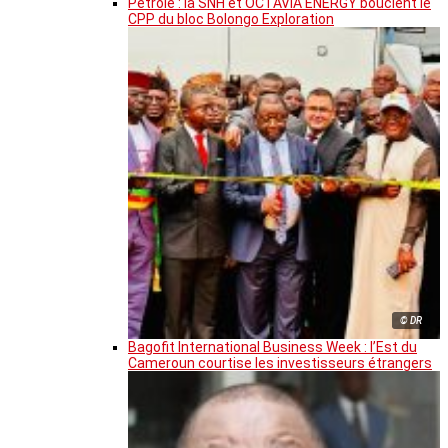
Pétrole : la SNH et OCTAVIA ENERGY bouclent le
CPP du bloc Bolongo Exploration
© DR
Bagofit International Business Week : l’Est du
Cameroun courtise les investisseurs étrangers